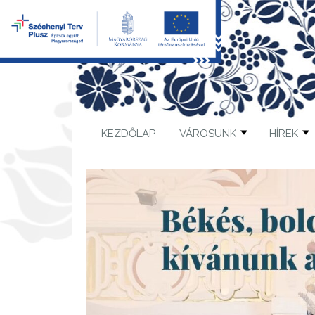
KEZDŐLAP
VÁROSUNK
HÍREK