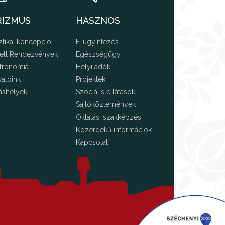
RIZMUS
HASZNOS
ztikai koncepció
E-ügyintézés
elt Rendezvények
Egészségügy
tronómia
Helyi adók
valóink
Projektek
áshelyek
Szociális ellátások
Sajtóközlemények
Oktatás, szakképzés
Közérdekű információk
Kapcsolat