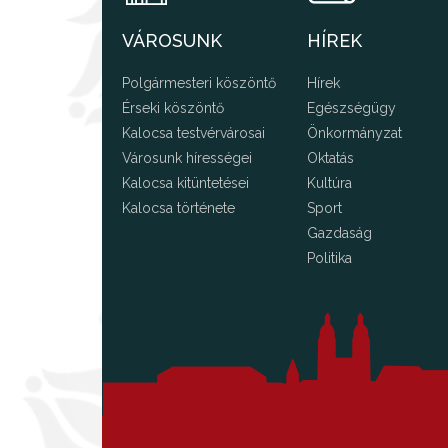
VÁROSUNK
HÍREK
Polgármesteri köszöntő
Hírek
Érseki köszöntő
Egészségügy
Kalocsa testvérvárosai
Önkormányzat
Városunk hírességei
Oktatás
Kalocsa kitüntetései
Kultúra
Kalocsa története
Sport
Gazdaság
Politika