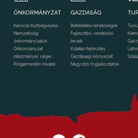
ÖNKORMÁNYZAT
GAZDASÁG
TU
Kalocsa tisztségviselői
Befektetési lehetőségek
Turis
Nemzetiségi
Fejlesztési, rendezési
Kiem
önkormányzatok
tervek
Gasz
Önkormányzat
Kutatás-fejlesztés
Látni
intézményei, cégei
Gazdasági környezet
Száll
Polgármesteri Hivatal
Nagyobb foglalkoztatók