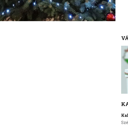
VÁ
K
Ka
Szé