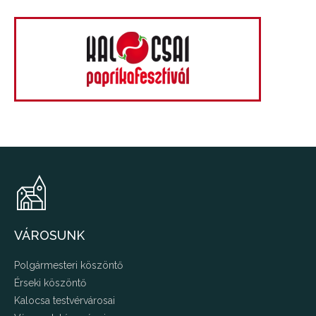
VÁROSUNK
Polgármesteri köszöntő
Érseki köszöntő
Kalocsa testvérvárosai