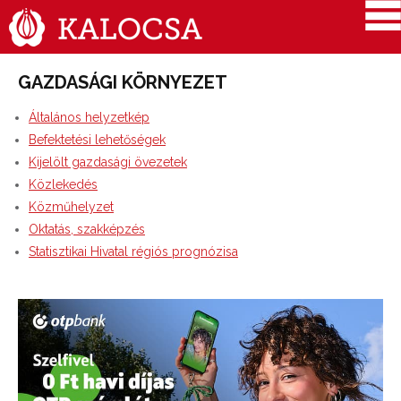
GAZDASÁGI KÖRNYEZET
Általános helyzetkép
Befektetési lehetőségek
Kijelölt gazdasági övezetek
Közlekedés
Közműhelyzet
Oktatás, szakképzés
Statisztikai Hivatal régiós prognózisa