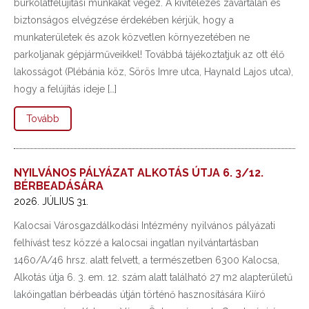
burkolatfelújítási munkákat végez. A kivitelezés zavartalan és
biztonságos elvégzése érdekében kérjük, hogy a
munkaterületek és azok közvetlen környezetében ne
parkoljanak gépjárműveikkel! Továbbá tájékoztatjuk az ott élő
lakosságot (Plébánia köz, Sörös Imre utca, Haynald Lajos utca),
hogy a felújítás ideje […]
Tovább
NYILVÁNOS PÁLYÁZAT ALKOTÁS ÚTJA 6. 3/12.
BÉRBEADÁSÁRA
2026. JÚLIUS 31.
Kalocsai Városgazdálkodási Intézmény nyilvános pályázati
felhívást tesz közzé a kalocsai ingatlan nyilvántartásban
1460/A/46 hrsz. alatt felvett, a természetben 6300 Kalocsa,
Alkotás útja 6. 3. em. 12. szám alatt található 27 m2 alapterületű
lakóingatlan bérbeadás útján történő hasznosítására Kiíró