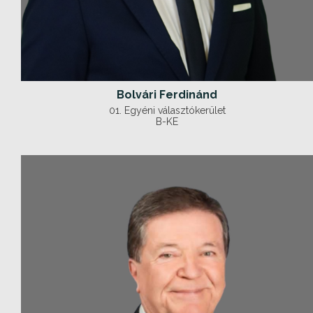
Bolvári Ferdinánd
01. Egyéni választókerület
B-KE