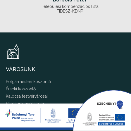
Települési kompenzációs lista
FIDESZ-KDNP
VÁROSUNK
Polgármesteri köszöntő
Érseki köszöntő
Kalocsa testvérvárosai
Városunk hírességei
Kalocsa kitüntetései
Kalocsa története