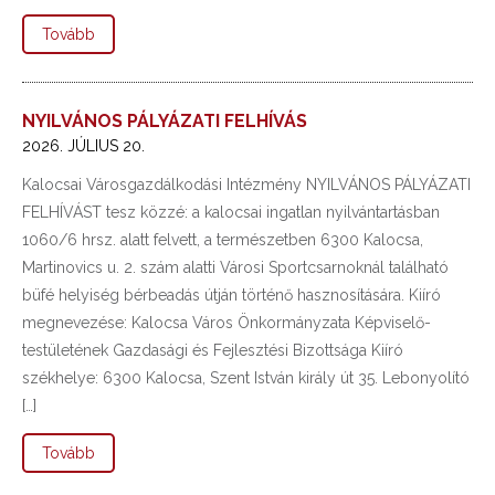
Tovább
NYILVÁNOS PÁLYÁZATI FELHÍVÁS
2026. JÚLIUS 20.
Kalocsai Városgazdálkodási Intézmény NYILVÁNOS PÁLYÁZATI
FELHÍVÁST tesz közzé: a kalocsai ingatlan nyilvántartásban
1060/6 hrsz. alatt felvett, a természetben 6300 Kalocsa,
Martinovics u. 2. szám alatti Városi Sportcsarnoknál található
büfé helyiség bérbeadás útján történő hasznosítására. Kiíró
megnevezése: Kalocsa Város Önkormányzata Képviselő-
testületének Gazdasági és Fejlesztési Bizottsága Kiíró
székhelye: 6300 Kalocsa, Szent István király út 35. Lebonyolító
[…]
Tovább