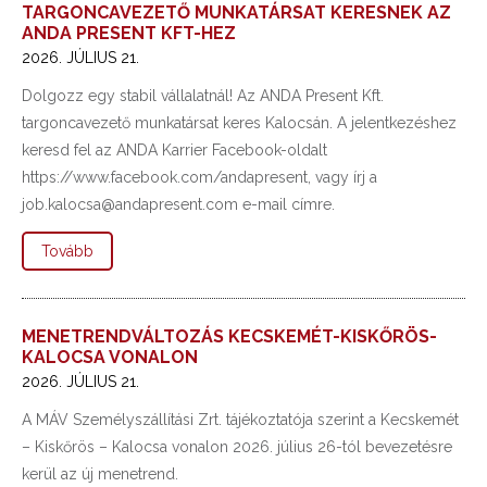
TARGONCAVEZETŐ MUNKATÁRSAT KERESNEK AZ
ANDA PRESENT KFT-HEZ
2026. JÚLIUS 21.
Dolgozz egy stabil vállalatnál! Az ANDA Present Kft.
targoncavezető munkatársat keres Kalocsán. A jelentkezéshez
keresd fel az ANDA Karrier Facebook-oldalt
https://www.facebook.com/andapresent, vagy írj a
job.kalocsa@andapresent.com e-mail címre.
Tovább
MENETRENDVÁLTOZÁS KECSKEMÉT-KISKŐRÖS-
KALOCSA VONALON
2026. JÚLIUS 21.
A MÁV Személyszállítási Zrt. tájékoztatója szerint a Kecskemét
– Kiskőrös – Kalocsa vonalon 2026. július 26-tól bevezetésre
kerül az új menetrend.