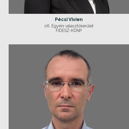
Pécsi Vivien
06. Egyéni választókerület
FIDESZ-KDNP