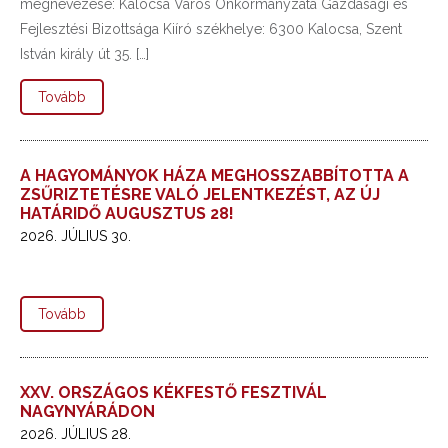
megnevezése: Kalocsa Város Önkormányzata Gazdasági és
Fejlesztési Bizottsága Kiíró székhelye: 6300 Kalocsa, Szent
István király út 35. […]
Tovább
A HAGYOMÁNYOK HÁZA MEGHOSSZABBÍTOTTA A
ZSŰRIZTETÉSRE VALÓ JELENTKEZÉST, AZ ÚJ
HATÁRIDŐ AUGUSZTUS 28!
2026. JÚLIUS 30.
Tovább
XXV. ORSZÁGOS KÉKFESTŐ FESZTIVÁL
NAGYNYÁRÁDON
2026. JÚLIUS 28.