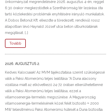
önkormányzat megrendelésére 2026. augusztus 4-én, reggel
6:30 órakor megkezdődtek a Szentháromság tér lezárása óta
tartó közlekedési problémák enyhítésére irányuló munkálatok.
A Dobos Betonút Kft. elkezdte a töredezett, rendkívül rossz
állapotban lévő Haynald József utca beton útburkolatának
megújítását. […]
Tovább
2026. AUGUSZTUS 2.
Kedves Kalocsaiak! Az MVM tájékoztatása szerint szükségessé
válik a Paksi Atomerőmű teljes leállítása “A Duna alacsony
vízállása miatt az elkövetkező 24-72 órában elkerülhetetlenné
válik a Paksi Atomerőmű teljes leállítása, ezzel a
villamosenergia-termelés megszűnése. A Magyarország
villamosenergia-termelésének közel felét biztosító ≈ 2000
MW teljesítményű Paksi Atomerőmű hűtését a Duna biztosítja.