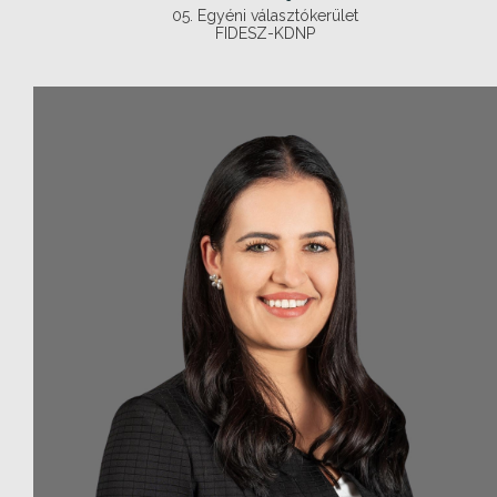
05. Egyéni választókerület
FIDESZ-KDNP