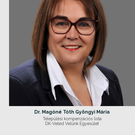
Dr. Magóné Tóth Gyöngyi Mária
Települési kompenzációs lista
DK-Veled Velünk Egyesület