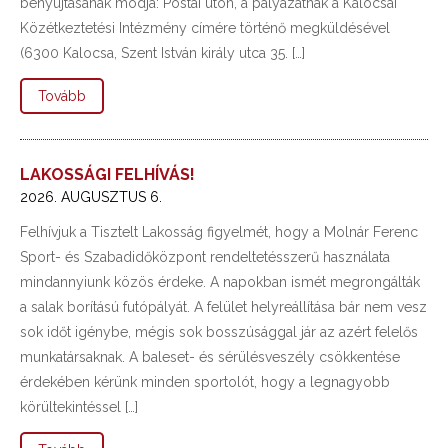
benyújtásának módja: Postai úton, a pályázatnak a Kalocsai
Közétkeztetési Intézmény címére történő megküldésével
(6300 Kalocsa, Szent István király utca 35. […]
Tovább
LAKOSSÁGI FELHÍVÁS!
2026. AUGUSZTUS 6.
Felhívjuk a Tisztelt Lakosság figyelmét, hogy a Molnár Ferenc
Sport- és Szabadidőközpont rendeltetésszerű használata
mindannyiunk közös érdeke. A napokban ismét megrongálták
a salak borítású futópályát. A felület helyreállítása bár nem vesz
sok időt igénybe, mégis sok bosszúsággal jár az azért felelős
munkatársaknak. A baleset- és sérülésveszély csökkentése
érdekében kérünk minden sportolót, hogy a legnagyobb
körültekintéssel […]