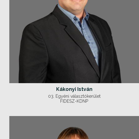
Kákonyi István
03. Egyéni választókerület
FIDESZ-KDNP