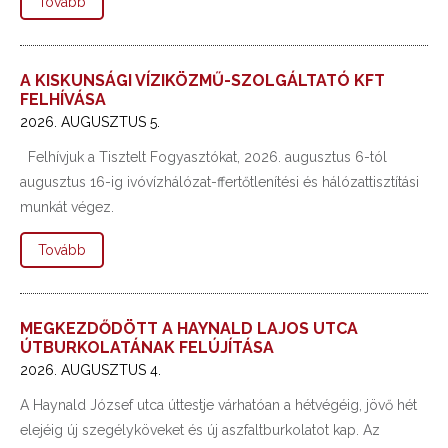
Tovább
A KISKUNSÁGI VÍZIKÖZMŰ-SZOLGÁLTATÓ KFT
FELHÍVÁSA
2026. AUGUSZTUS 5.
Felhívjuk a Tisztelt Fogyasztókat, 2026. augusztus 6-tól
augusztus 16-ig ivóvízhálózat-ffertőtlenítési és hálózattisztítási
munkát végez.
Tovább
MEGKEZDŐDÖTT A HAYNALD LAJOS UTCA
ÚTBURKOLATÁNAK FELÚJÍTÁSA
2026. AUGUSZTUS 4.
A Haynald József utca úttestje várhatóan a hétvégéig, jövő hét
elejéig új szegélyköveket és új aszfaltburkolatot kap. Az