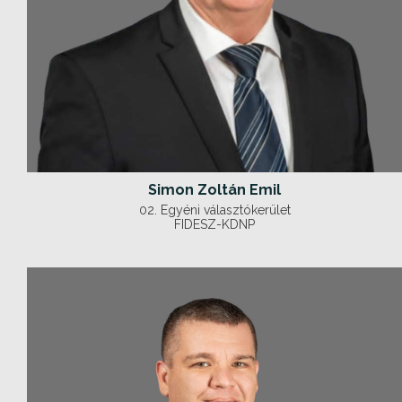
Simon Zoltán Emil
02. Egyéni választókerület
FIDESZ-KDNP