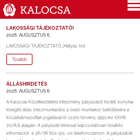
LAKOSSÁGI TÁJÉKOZTATÓ!
2026. AUGUSZTUS 6.
LAKOSSÁGI TÁJÉKOZTATÓ_Mátyás híd
Tovább
ÁLLÁSHIRDETÉS
2026. AUGUSZTUS 6.
A Kalocsai Közétkeztetési Intézmény pályázatot hirdet, konyhai
kisegítő állás (részmunkaidős 4 órás) munkakör betöltésére a
Közalkalmazottak jogállásáról szóló törvény 1992.évi XXXIII.
20/A.§ alapján. A pályázati kiírással kapcsolatosan további
információt a 36/78 601-311 -os telefonszámon. A pályázatok