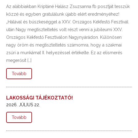
Az alábbiakban Kriptáné Halász Zsuzsanna fb posztját tesszük
közzé és egyben gratulálunk újabb elért eredményéhez!
„Hálával és büszkeséggel a XXV. Országos Kékfestő Fesztivál
után Nagy megtiszteltetés volt részt venni a jubileumi XXV.
Országos Kékfestő Fesztiválon Nagynyárádon. Különösen
nagy öröm és megtiszteltetés számomra, hogy a szakmai
zsűri a munkámat II. helyezéssel értékelte. Ez az elismerés
megerősít […]
Tovább
LAKOSSÁGI TÁJÉKOZTATÓ!
2026. JÚLIUS 22.
Tovább