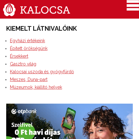
KIEMELT LÁTNIVALÓINK
Egyházi értékeink
Épített örökségünk
Érsekkert
Gasztro világ
Kalocsai uszoda és gyógyfürdő
Meszes, Duna-part
Múzeumok, kiállító helyek