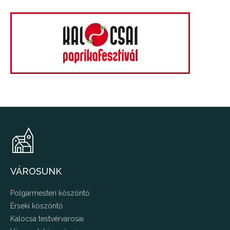
VÁROSUNK
Polgármesteri köszöntő
Érseki köszöntő
Kalocsa testvérvárosai