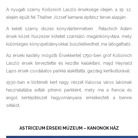
A nyugati szárny Kollonich László érseksége idején, a 19. sz.
elején épült fel Thalher József kamarai építész tervei alapján.
A keleti szárny díszes könyvtártermében Patachich Ádám
érsek közel húszezer kötetet számláló magánkönyvtára, mely
különleges könyvpéldányokkal büszkélkedhet, ma látogatható.
Az érseki kastély mögötti Érsekkertet 1790-ben gróf Kollonich
László érsek terveztette és kezdte kialakítani, majd Haynald
Lajos érsek csodálatos parkká alakíttatta, gazdag kertkultúrával.
1930-ban e történeti kert nagy részét Kalocsa város lakóinak
használatába adták pihenő parkként, mely ma a francia és
angol kertépítészet hagyományaira emlékezteti a benne
sétálót.
ASTRICEUM ÉRSEKI MÚZEUM – KANONOK HÁZ