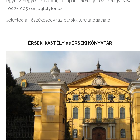
egyházmegyei központ, csupán néhány év kihagyásával,
1002-1005 óta jogfolytonos.
Jelenleg a Főszékesegyház barokk tere látogatható.
ÉRSEKI KASTÉLY és ÉRSEKI KÖNYVTÁR