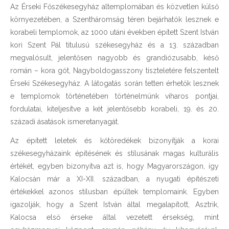
Az Érseki Főszékesegyház altemplomában és közvetlen külső
környezetében, a Szentháromság téren bejárhatók lesznek e
korabeli templomok, az 1000 utáni években épített Szent István
kori Szent Pál titulusú székesegyház és a 13. században
megvalósult, jelentősen nagyobb és grandiózusabb, késő
román – kora gót, Nagyboldogasszony tiszteletére felszentelt
Érseki Székesegyház. A látogatás során tetten érhetők lesznek
e templomok történetében történelmünk viharos pontjai,
fordulatai, kiteljesítve a két jelentősebb korabeli, 19. és 20.
századi ásatások ismeretanyagát.
Az épített leletek és kőtöredékek bizonyítják a korai
székesegyházaink építésének és stílusának magas kulturális
értékét, egyben bizonyítva azt is, hogy Magyarországon, így
Kalocsán már a XI-XII. században, a nyugati építészeti
értékekkel azonos stílusban épültek templomaink. Egyben
igazolják, hogy a Szent István által megalapított, Asztrik,
Kalocsa első érseke által vezetett érsekség, mint