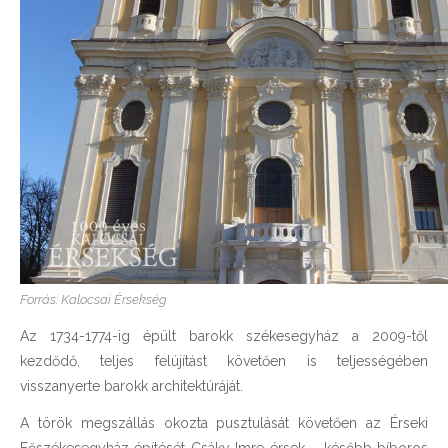
Forrás: Kalocsai Érsekség
Az 1734-1774-ig épült barokk székesegyház a 2009-től
kezdődő, teljes felújítást követően is teljességében
visszanyerte barokk architektúráját.
A török megszállás okozta pusztulását követően az Érseki