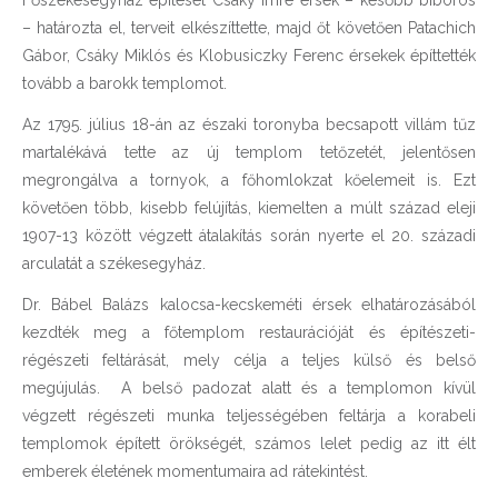
Főszékesegyház építését Csáky Imre érsek – később bíboros
– határozta el, terveit elkészíttette, majd őt követően Patachich
Gábor, Csáky Miklós és Klobusiczky Ferenc érsekek építtették
tovább a barokk templomot.
Az 1795. július 18-án az északi toronyba becsapott villám tűz
martalékává tette az új templom tetőzetét, jelentősen
megrongálva a tornyok, a főhomlokzat kőelemeit is. Ezt
követően több, kisebb felújítás, kiemelten a múlt század eleji
1907-13 között végzett átalakítás során nyerte el 20. századi
arculatát a székesegyház.
Dr. Bábel Balázs kalocsa-kecskeméti érsek elhatározásából
kezdték meg a főtemplom restaurációját és építészeti-
régészeti feltárását, mely célja a teljes külső és belső
megújulás. A belső padozat alatt és a templomon kívül
végzett régészeti munka teljességében feltárja a korabeli
templomok épített örökségét, számos lelet pedig az itt élt
emberek életének momentumaira ad rátekintést.