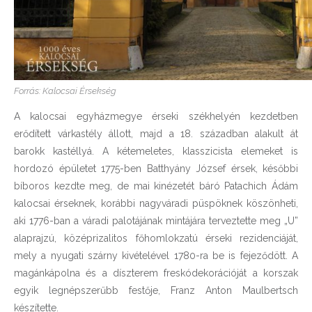
Forrás: Kalocsai Érsekség
A kalocsai egyházmegye érseki székhelyén kezdetben
erődített várkastély állott, majd a 18. században alakult át
barokk kastéllyá. A kétemeletes, klasszicista elemeket is
hordozó épületet 1775-ben Batthyány József érsek, későbbi
bíboros kezdte meg, de mai kinézetét báró Patachich Ádám
kalocsai érseknek, korábbi nagyváradi püspöknek köszönheti,
aki 1776-ban a váradi palotájának mintájára terveztette meg „U”
alaprajzú, középrizalitos főhomlokzatú érseki rezidenciáját,
mely a nyugati szárny kivételével 1780-ra be is fejeződött. A
magánkápolna és a díszterem freskódekorációját a korszak
egyik legnépszerűbb festője, Franz Anton Maulbertsch
készítette.