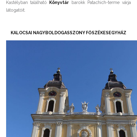
Kastélyban található
Könyvtár
barokk Patachich-terme várja
látogatóit.
KALOCSAI NAGYBOLDOGASSZONY FŐSZÉKESEGYHÁZ