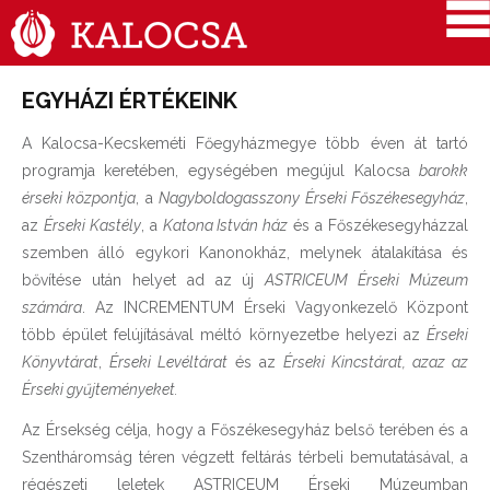
EGYHÁZI ÉRTÉKEINK
A Kalocsa-Kecskeméti Főegyházmegye több éven át tartó
programja keretében, egységében megújul Kalocsa
barokk
érseki központja
, a
Nagyboldogasszony Érseki Főszékesegyház
,
az
Érseki Kastély
, a
Katona István ház
és a Főszékesegyházzal
szemben álló egykori Kanonokház, melynek átalakítása és
bővítése után helyet ad az új
ASTRICEUM Érseki Múzeum
számára
. Az INCREMENTUM Érseki Vagyonkezelő Központ
több épület felújításával méltó környezetbe helyezi az
Érseki
Könyvtárat
,
Érseki Levéltárat
és az
Érseki Kincstárat, azaz az
Érseki gyűjteményeket.
Az Érsekség célja, hogy a Főszékesegyház belső terében és a
Szentháromság téren végzett feltárás térbeli bemutatásával, a
régészeti leletek ASTRICEUM Érseki Múzeumban