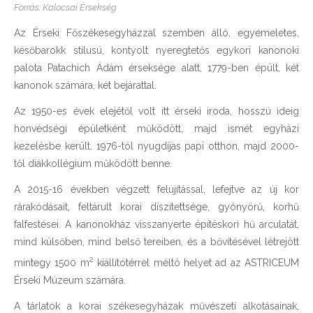
Forrás: Kalocsai Érsekség
Az Érseki Főszékesegyházzal szemben álló, egyemeletes,
későbarokk stílusú, kontyolt nyeregtetős egykori kanonoki
palota Patachich Ádám érseksége alatt, 1779-ben épült, két
kanonok számára, két bejárattal.
Az 1950-es évek elejétől volt itt érseki iroda, hosszú ideig
honvédségi épületként működött, majd ismét egyházi
kezelésbe került. 1976-tól nyugdíjas papi otthon, majd 2000-
től diákkollégium működött benne.
A 2015-16 években végzett felújítással, lefejtve az új kor
rárakódásait, feltárult korai díszítettsége, gyönyörű, korhű
falfestései. A kanonokház visszanyerte építéskori hű arculatát,
mind külsőben, mind belső tereiben, és a bővítésével létrejött
2
mintegy 1500 m
kiállítótérrel méltó helyet ad az ASTRICEUM
Érseki Múzeum számára.
A tárlatok a korai székesegyházak művészeti alkotásainak,