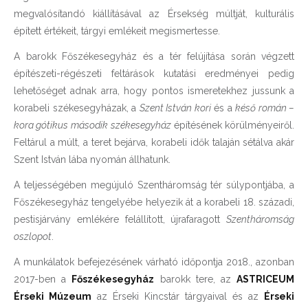
megvalósítandó kiállításával az Érsekség múltját, kulturális
épített értékeit, tárgyi emlékeit megismertesse.
A barokk Főszékesegyház és a tér felújítása során végzett
építészeti-régészeti feltárások kutatási eredményei pedig
lehetőséget adnak arra, hogy pontos ismeretekhez jussunk a
korabeli székesegyházak, a
Szent István kori
és a
késő román –
kora gótikus
második székesegyház
építésének körülményeiről.
Feltárul a múlt, a teret bejárva, korabeli idők talaján sétálva akár
Szent István lába nyomán állhatunk.
A teljességében megújuló Szentháromság tér súlypontjába, a
Főszékesegyház tengelyébe helyezik át a korabeli 18. századi,
pestisjárvány emlékére felállított, újrafaragott
Szentháromság
oszlopot
.
A munkálatok befejezésének várható időpontja 2018., azonban
2017-ben a
Főszékesegyház
barokk tere, az
ASTRICEUM
Érseki Múzeum
az Érseki Kincstár tárgyaival és az
Érseki