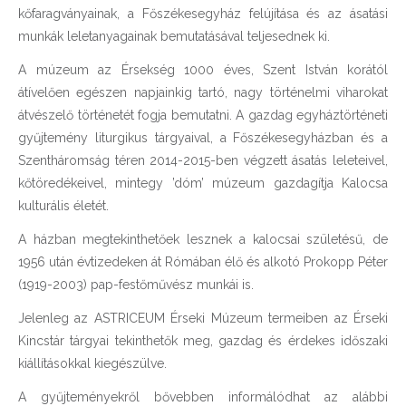
kőfaragványainak, a Főszékesegyház felújítása és az ásatási
munkák leletanyagainak bemutatásával teljesednek ki.
A múzeum az Érsekség 1000 éves, Szent István korától
átívelően egészen napjainkig tartó, nagy történelmi viharokat
átvészelő történetét fogja bemutatni. A gazdag egyháztörténeti
gyűjtemény liturgikus tárgyaival, a Főszékesegyházban és a
Szentháromság téren 2014-2015-ben végzett ásatás leleteivel,
kőtöredékeivel, mintegy ’dóm’ múzeum gazdagítja Kalocsa
kulturális életét.
A házban megtekinthetőek lesznek a kalocsai születésű, de
1956 után évtizedeken át Rómában élő és alkotó Prokopp Péter
(1919-2003) pap-festőművész munkái is.
Jelenleg az ASTRICEUM Érseki Múzeum termeiben az Érseki
Kincstár tárgyai tekinthetők meg, gazdag és érdekes időszaki
kiállításokkal kiegészülve.
A gyűjteményekről bővebben informálódhat az alábbi