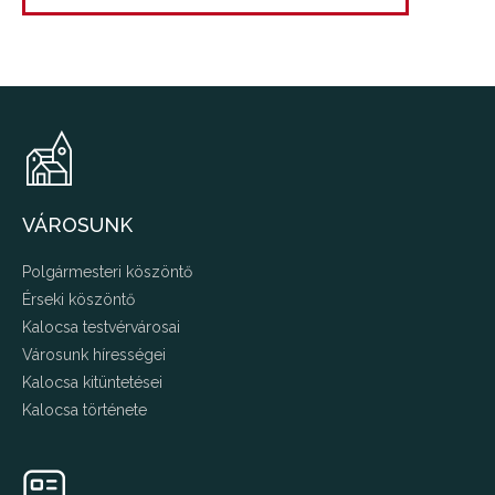
VÁROSUNK
Polgármesteri köszöntő
Érseki köszöntő
Kalocsa testvérvárosai
Városunk hírességei
Kalocsa kitüntetései
Kalocsa története