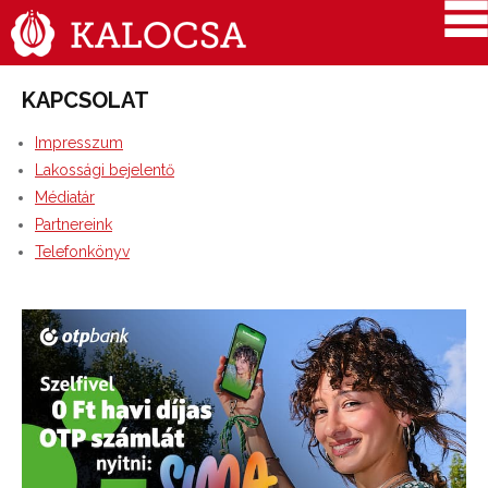
KAPCSOLAT
Impresszum
Lakossági bejelentő
Médiatár
Partnereink
Telefonkönyv