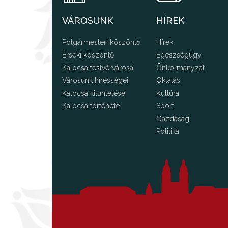
VÁROSUNK
HÍREK
Polgármesteri köszöntő
Hírek
Érseki köszöntő
Egészségügy
Kalocsa testvérvárosai
Önkormányzat
Városunk hírességei
Oktatás
Kalocsa kitüntetései
Kultúra
Kalocsa története
Sport
Gazdaság
Politika