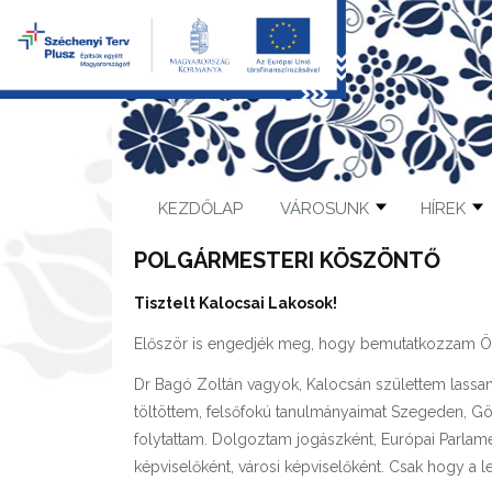
KEZDŐLAP
VÁROSUNK
HÍREK
POLGÁRMESTERI KÖSZÖNTŐ
Tisztelt Kalocsai Lakosok!
Először is engedjék meg, hogy bemutatkozzam Ö
Dr Bagó Zoltán vagyok, Kalocsán születtem lassan 
töltöttem, felsőfokú tanulmányaimat Szegeden, Göd
folytattam. Dolgoztam jogászként, Európai Parlam
képviselőként, városi képviselőként. Csak hogy a 