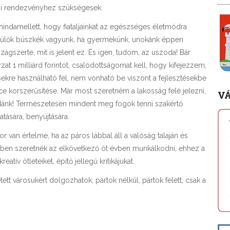
zi rendezvényhez szükségesek.
mindamellett, hogy fiataljainkat az egészséges életmódra
gyszülők büszkék vagyunk, ha gyermekünk, unokánk éppen
gszerte, mit is jelent ez. És igen, tudom, az uszoda! Bár
t 1 milliárd forintot, csalódottságomat kell, hogy kifejezzem,
sekre használható fel, nem vonható be viszont a fejlesztésekbe
ence korszerűsítése. Már most szeretném a lakosság felé jelezni,
V
dánk! Természetesen mindent meg fogok tenni szakértő
tására, benyújtására.
van értelme, ha az páros lábbal áll a valóság talaján és
bben szeretnék az elkövetkező öt évben munkálkodni, ehhez a
ív ötleteiket, építő jellegű kritikájukat.
t városukért dolgozhatok, pártok nélkül, pártok felett, csak a