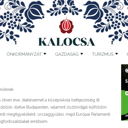
ÖNKORMÁNYZAT
GAZDASÁG
TURIZMUS
nöknek.
ötven éve, diákéveimet a középiskola befejezéséig itt
öllőn, illetve Budapesten, valamint ösztöndíjjal külföldön
enti megfigyelőként, országgyűlési, majd Európai Parlamenti
legfontosabbakat említsem.