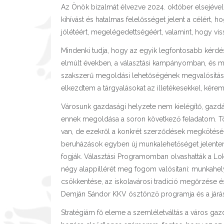
Az Önök bizalmát élvezve 2024. október elsejév
kihívást és hatalmas felelősséget jelent a célért
jólétéért, megelégedettségéért, valamint, hogy vis
Mindenki tudja, hogy az egyik legfontosabb kérd
elmúlt években, a választási kampányomban, és m
szakszerű megoldási lehetőségének megvalósítás
elkezdtem a tárgyalásokat az illetékesekkel, kérem 
Városunk gazdasági helyzete nem kielégítő, gazdá
ennek megoldása a soron következő feladatom. Tö
van, de ezekről a konkrét szerződések megkötéséi
beruházások egyben új munkalehetőséget jelentenek
fogják. Választási Programomban olvashatták a Lok
négy alappillérét meg fogom valósítani: munkahel
csökkentése, az iskolavárosi tradíció megőrzése és
Demján Sándor KKV ösztönző programja és a járáso
Stratégiám fő eleme a szemléletváltás a város gaz