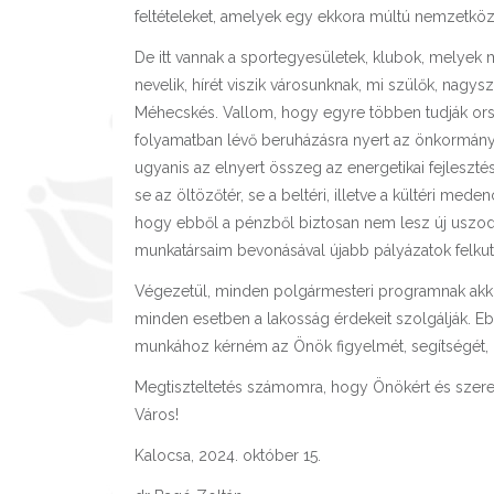
feltételeket, amelyek egy ekkora múltú nemzetkö
De itt vannak a sportegyesületek, klubok, melyek 
nevelik, hírét viszik városunknak, mi szülők, na
Méhecskés. Vallom, hogy egyre többen tudják orszá
folyamatban lévő beruházásra nyert az önkormányza
ugyanis az elnyert összeg az energetikai fejleszté
se az öltözőtér, se a beltéri, illetve a kültéri med
hogy ebből a pénzből biztosan nem lesz új uszo
munkatársaim bevonásával újabb pályázatok felkuta
Végezetül, minden polgármesteri programnak akkor 
minden esetben a lakosság érdekeit szolgálják. E
munkához kérném az Önök figyelmét, segítségét, kreat
Megtiszteltetés számomra, hogy Önökért és szeretet
Város!
Kalocsa, 2024. október 15.