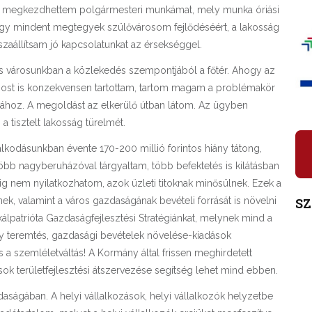
el megkezdhettem polgármesteri munkámat, mely munka óriási
, hogy mindent megtegyek szülővárosom fejlődéséért, a lakosság
szaállítsam jó kapcsolatunkat az érsekséggel.
és városunkban a közlekedés szempontjából a főtér. Ahogy az
ost is konzekvensen tartottam, tartom magam a problémakör
ához. A megoldást az elkerülő útban látom. Az ügyben
a tisztelt lakosság türelmét.
lkodásunkban évente 170-200 millió forintos hiány tátong,
bb nagyberuházóval tárgyaltam, több befektetés is kilátásban
g nem nyilatkozhatom, azok üzleti titoknak minősülnek. Ezek a
S
, valamint a város gazdaságának bevételi forrását is növelni
álpatrióta Gazdaságfejlesztési Stratégiánkat, melynek mind a
y teremtés, gazdasági bevételek növelése-kiadások
 a szemléletváltás! A Kormány által frissen meghirdetett
k területfejlesztési átszervezése segítség lehet mind ebben.
daságában. A helyi vállalkozások, helyi vállalkozók helyzetbe