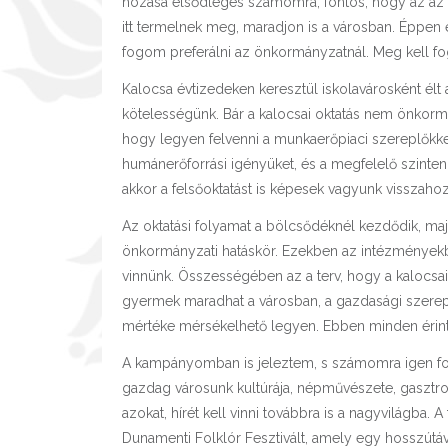
hozása elsődleges számomra, fontos, hogy az az a
itt termelnek meg, maradjon is a városban. Éppen e
fogom preferálni az önkormányzatnál. Meg kell fog
Kalocsa évtizedeken keresztül iskolavárosként élt 
kötelességünk. Bár a kalocsai oktatás nem önkormán
hogy legyen felvenni a munkaerőpiaci szereplőkkel,
humánerőforrási igényüket, és a megfelelő szinten 
akkor a felsőoktatást is képesek vagyunk visszahoz
Az oktatási folyamat a bölcsődéknél kezdődik, maj
önkormányzati hatáskör. Ezekben az intézményekbe
vinnünk. Összességében az a terv, hogy a kalocsai 
gyermek maradhat a városban, a gazdasági szereplő
mértéke mérsékelhető legyen. Ebben minden érinte
A kampányomban is jeleztem, s számomra igen f
gazdag városunk kultúrája, népművészete, gasztron
azokat, hírét kell vinni továbbra is a nagyvilágba.
Dunamenti Folklór Fesztivált, amely egy hosszútávú