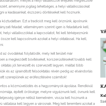
dótartalom, melyet a helyi vállalkozók erejüket megfeszítve
zért, amennyire jogilag lehetséges, a helyi vállalkozásokat
ni a kiadásainkat, észszerű döntéseket kell hoznunk.
a köztudatban. Ezt a tradíciót meg kell őriznünk, ápolnunk
yzati feladat, véleményem szerint igen is feladatunk kell,
VÁ
 helyi vállalkozókkal a kapcsolatot, fel kell térképeznünk
össze kell kapcsolnunk azokat a helyi oktatással. Ha kell,
ni.
d az óvodákkal folytatódik, mely két terület már
n a megkezdett bővítéseket, korszerűsítéseket tovább kell
oktatás jól tervezett és szervezett legyen, miáltal több
k és az újraindított felsőoktatás révén pedig az elvándorlás
tt szereplőnek az erőfeszítésére számítok!
K
ontos a közművelődés és a hagyományok ápolása. Rendkívül
ómiája, épített öröksége, melyre vigyáznunk kell, óvnunk kell
Ka
 A teljesség igénye nélkül kiemelném, vissza kell hoznunk a
Szé
 vállalása kell legyen a városnak. Meg kell teremteni azokat a