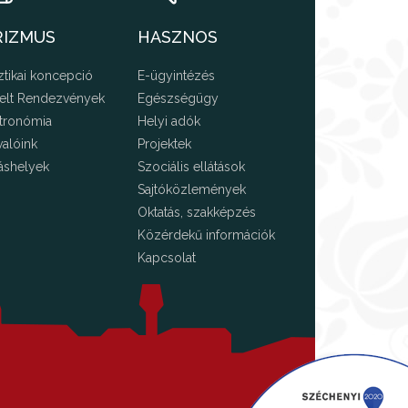
RIZMUS
HASZNOS
ztikai koncepció
E-ügyintézés
elt Rendezvények
Egészségügy
tronómia
Helyi adók
valóink
Projektek
áshelyek
Szociális ellátások
Sajtóközlemények
Oktatás, szakképzés
Közérdekű információk
Kapcsolat