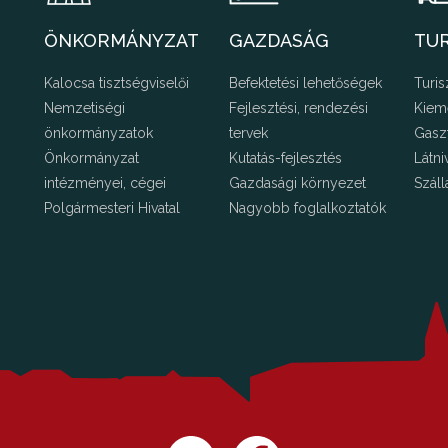
ÖNKORMÁNYZAT
GAZDASÁG
TU
Kalocsa tisztségviselői
Befektetési lehetőségek
Turis
Nemzetiségi
Fejlesztési, rendezési
Kiem
önkormányzatok
tervek
Gasz
Önkormányzat
Kutatás-fejlesztés
Látni
intézményei, cégei
Gazdasági környezet
Száll
Polgármesteri Hivatal
Nagyobb foglalkoztatók