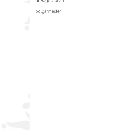
dr Bagó Zoltán
polgármester