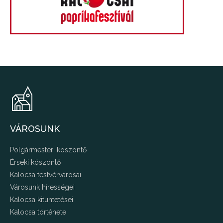
VÁROSUNK
Polgármesteri köszöntő
Érseki köszöntő
Kalocsa testvérvárosai
Városunk hírességei
Kalocsa kitüntetései
Kalocsa története