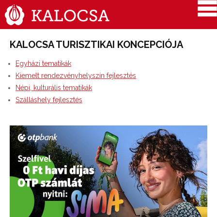
KALOCSA TURISZTIKAI KONCEPCIÓJA
Egyházi tematikák
Kiemelt rendezvényhelyszín fejlesztés
Népi, kulturális tematikák
Szálláshely fejlesztés