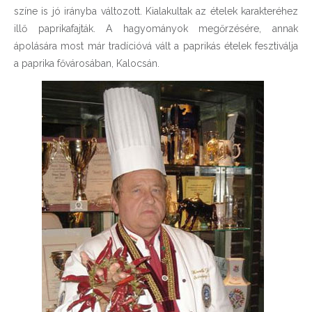
színe is jó irányba változott. Kialakultak az ételek karakteréhez
illő paprikafajták. A hagyományok megőrzésére, annak
ápolására most már tradícióvá vált a paprikás ételek fesztiválja
a paprika fővárosában, Kalocsán.