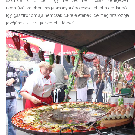
számára a fő cél. Egy nemzet nem csak zenéjében,
népművészetében, hagyományai ápolásával alkot maradandót.
Így gasztronómiája nemcsak tükre életének, de meghatározója
jövőjének is – vallja Németh József.