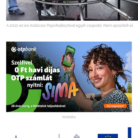
A 2012-es évi Kalocsai Paprikafesztivál egyik csapata. Nem aprózták el…
hirdetés