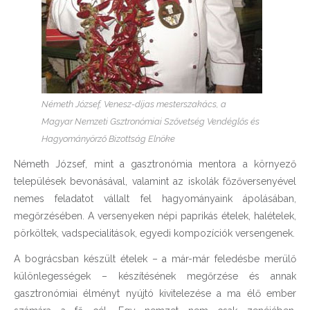
Németh József, Venesz-díjas mesterszakács, a
Magyar Nemzeti Gsztronómiai Szővetség Vendéglős és
Hagyományörző Bizottság Elnöke
Németh József, mint a gasztronómia mentora a környező
települések bevonásával, valamint az iskolák főzőversenyével
nemes feladatot vállalt fel hagyományaink ápolásában,
megőrzésében. A versenyeken népi paprikás ételek, halételek,
pörköltek, vadspecialitások, egyedi kompozíciók versengenek.
A bográcsban készült ételek – a már-már feledésbe merülő
különlegességek – készítésének megőrzése és annak
gasztronómiai élményt nyújtó kivitelezése a ma élő ember