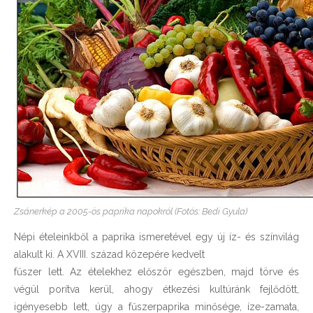
Zsánerkép a 2005-ös paprika napokról (Fotós: Bedi Gyula)
Népi ételeinkből a paprika ismeretével egy új íz- és színvilág
alakult ki. A XVIII. század közepére kedvelt
fűszer lett. Az ételekhez először egészben, majd törve és
végül porítva kerül, ahogy étkezési kultúránk fejlődött,
igényesebb lett, úgy a fűszerpaprika minősége, íze-zamata,