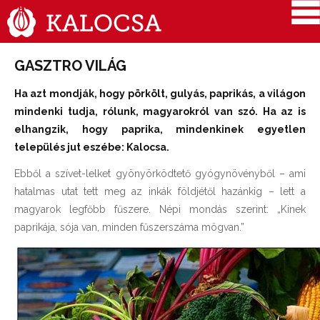
GASZTRO VILÁG
Ha azt mondják, hogy pörkölt, gulyás, paprikás, a világon
mindenki tudja, rólunk, magyarokról van szó. Ha az is
elhangzik, hogy paprika, mindenkinek egyetlen
település jut eszébe: Kalocsa.
Ebből a szívet-lelket gyönyörködtető gyógynövényből – ami
hatalmas utat tett meg az inkák földjétől hazánkig – lett a
magyarok legfőbb fűszere. Népi mondás szerint: „Kinek
paprikája, sója van, minden fűszerszáma mögvan.”