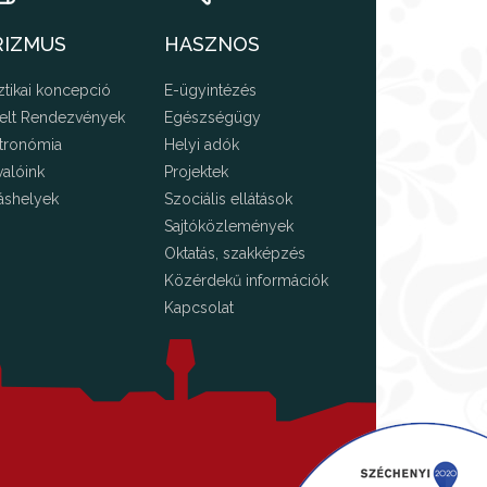
RIZMUS
HASZNOS
ztikai koncepció
E-ügyintézés
elt Rendezvények
Egészségügy
tronómia
Helyi adók
valóink
Projektek
áshelyek
Szociális ellátások
Sajtóközlemények
Oktatás, szakképzés
Közérdekű információk
Kapcsolat