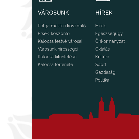
VÁROSUNK
HÍREK
Polgármesteri köszöntő
Hírek
Érseki köszöntő
Egészségügy
Kalocsa testvérvárosai
Önkormányzat
Városunk hírességei
Oktatás
Kalocsa kitüntetései
Kultúra
Kalocsa története
Sport
Gazdaság
Politika