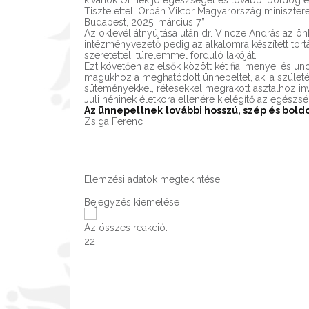
kívánok Önnek jó egészséget és további boldog é
Tisztelettel: Orbán Viktor Magyarország miniszter
Budapest, 2025. március 7.”
Az oklevél átnyújtása után dr. Vincze András az 
intézményvezető pedig az alkalomra készített tor
szeretettel, türelemmel forduló lakóját.
Ezt követően az elsők között két fia, menyei és un
magukhoz a meghatódott ünnepeltet, aki a születésn
süteményekkel, rétesekkel megrakott asztalhoz invi
Juli néninek életkora ellenére kielégítő az egészség
Az ünnepeltnek további hosszú, szép és bold
Zsiga Ferenc
Elemzési adatok megtekintése
Bejegyzés kiemelése
Az összes reakció:
2
2