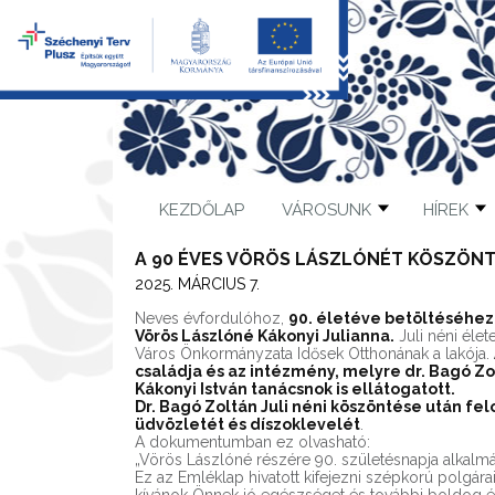
KEZDŐLAP
VÁROSUNK
HÍREK
A 90 ÉVES VÖRÖS LÁSZLÓNÉT KÖSZÖN
2025. MÁRCIUS 7.
Neves évfordulóhoz,
90. életéve betöltéséhez 
Vörös Lászlóné Kákonyi Julianna.
Juli néni élet
Város Önkormányzata Idősek Otthonának a lakója.
családja és az intézmény, melyre dr. Bagó Zo
Kákonyi István tanácsnok is ellátogatott.
Dr. Bagó Zoltán Juli néni köszöntése után fel
üdvözletét és díszoklevelét
.
A dokumentumban ez olvasható:
„Vörös Lászlóné részére 90. születésnapja alkalm
Ez az Emléklap hivatott kifejezni szépkorú polgárai