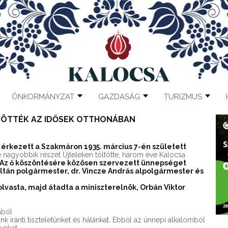
ÖNKORMÁNYZAT
GAZDASÁG
TURIZMUS
TÖTTÉK AZ IDŐSEK OTTHONÁBAN
érkezett a Szakmáron 1935. március 7-én született
e nagyobbik részét Újteleken töltötte, három éve Kalocsa
Az ő köszöntésére közösen szervezett ünnepséget
ltán polgármester, dr. Vincze András alpolgármester és
olvasta, majd átadta a miniszterelnök, Orbán Viktor
ából
nk iránti tiszteletünket és hálánkat. Ebből az ünnepi alkalomból