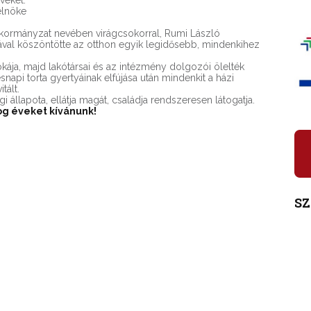
veket.
elnöke
önkormányzat nevében virágcsokorral, Rumi László
tával köszöntötte az otthon egyik legidősebb, mindenkihez
okája, majd lakótársai és az intézmény dolgozói ölelték
api torta gyertyáinak elfújása után mindenkit a házi
tált.
i állapota, ellátja magát, családja rendszeresen látogatja.
og éveket kívánunk!
S