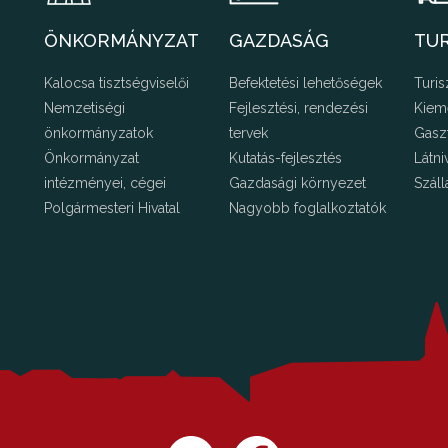
ÖNKORMÁNYZAT
GAZDASÁG
TU
Kalocsa tisztségviselői
Befektetési lehetőségek
Turis
Nemzetiségi
Fejlesztési, rendezési
Kiem
önkormányzatok
tervek
Gasz
Önkormányzat
Kutatás-fejlesztés
Látni
intézményei, cégei
Gazdasági környezet
Száll
Polgármesteri Hivatal
Nagyobb foglalkoztatók