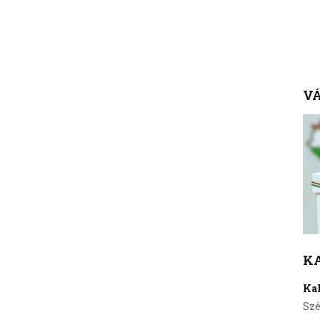
VÁ
K
Ka
Szé