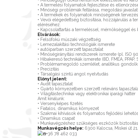
• Minőségügyi dokumentumok elkészítése és karba
• A termelési folyamatok fejlesztése és ellenőrzés
• Minőségi problémák feltárása, megoldási javaslat
• A termékek és folyamatok minőségének tervezésé
• Vevői elégedettség biztosítása, hozzájárulás a 
eléréséhez.
• Kapcsolattartás a termeléssel, mérnökséggel és 
Elvárások:
• Felsőfokú műszaki végzettség
• Lemezalakítási technológiák ismerete
• autóiparban szerzett tapasztalat
• Minőségirányítási rendszerek ismerete (pl. ISO 9
• Hibakereső technikák ismerete (8D, FMEA, PPAP,
• Problémamegoldó szemlélet, analitikus gondol
• Precizitás
• Társalgási szintű angol nyelvtudás
Előnyt jelent:
• Audit tapasztalat
• Gyártó környezetben szerzett releváns tapasztal
• Világítástechnikai vagy elektronikai iparági háttér
Amit kínálunk:
• Versenyképes fizetés
• Fiatalos, dinamikus környezet
• Szakmai kihívások és folyamatos fejlődési lehető
• Dinamikus csapat
• Munkavégzéshez szükséges eszközök biztosítása
Munkavégzés helye:
6300 Kalocsa, Miskei út 21
+36 78 462 033