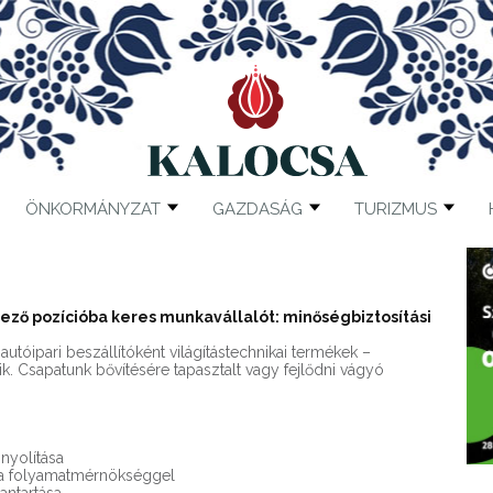
ÖNKORMÁNYZAT
GAZDASÁG
TURIZMUS
ező pozícióba keres munkavállalót: minőségbiztosítási
utóipari beszállítóként világítástechnikai termékek –
. Csapatunk bővítésére tapasztalt vagy fejlődni vágyó
nyolítása
 a folyamatmérnökséggel