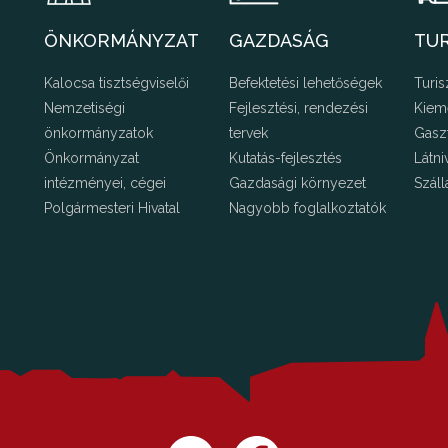
ÖNKORMÁNYZAT
GAZDASÁG
TU
Kalocsa tisztségviselői
Befektetési lehetőségek
Turis
Nemzetiségi
Fejlesztési, rendezési
Kiem
önkormányzatok
tervek
Gasz
Önkormányzat
Kutatás-fejlesztés
Látni
intézményei, cégei
Gazdasági környezet
Száll
Polgármesteri Hivatal
Nagyobb foglalkoztatók