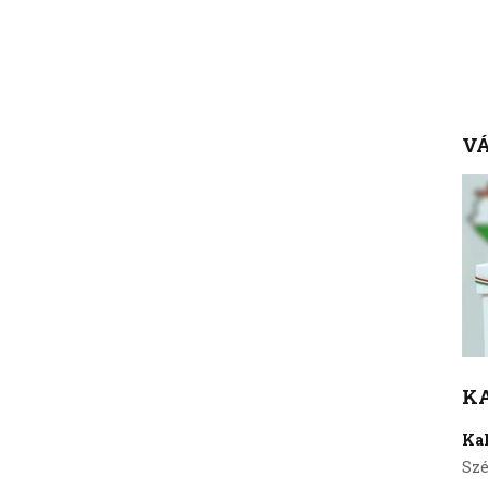
VÁ
K
Ka
Szé