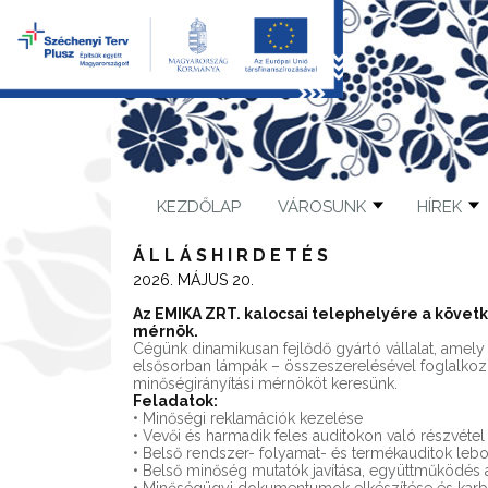
KEZDŐLAP
VÁROSUNK
HÍREK
Á L L Á S H I R D E T É S
2026. MÁJUS 20.
Az EMIKA ZRT. kalocsai telephelyére a követk
mérnök.
Cégünk dinamikusan fejlődő gyártó vállalat, amely a
elsősorban lámpák – összeszerelésével foglalkozik
minőségirányítási mérnököt keresünk.
Feladatok:
• Minőségi reklamációk kezelése
• Vevői és harmadik feles auditokon való részvétel
• Belső rendszer- folyamat- és termékauditok lebo
• Belső minőség mutatók javítása, együttműködés