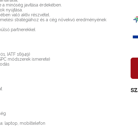
ntartása,
e a minőség javítása érdekében.
ok nyújtása.
ben való aktív részvétel.
termelési stratégiához és a cég növekvő eredményének
külső partnerekkel
001, IATF 16949)
 SPC módszerek ismerete)
kodás
S
at
ség
: laptop, mobiltelefon
.