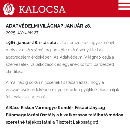
ADATVÉDELMI VILÁGNAP JANUÁR 28.
2025. JANUÁR 27.
1981. január 28. írták alá
azt a nemzetközi egyezményt,
mely az első számú jogilag kötelező érvényű lett az
adatvédelem érdekében. Az Adatvédelmi Világnap célja a
szervezetek, vállalkozások és egyének közötti párbeszéd
elindítása.
A mai napig sokan nincsenek tisztában azzal, hogy a
visszaélések érdekében milyen módon gyűjtik és használják
fel adatainkat a csalók.
A Bács-Kiskun Vármegye Rendőr-Főkapitányság
Bűnmegelőzési Osztály a hivatkozáson található módon
szeretné tájékoztatni a Tisztelt Lakosságot!