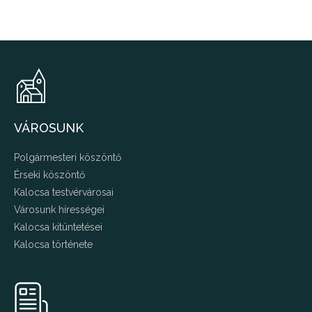
VÁROSUNK
Polgármesteri köszöntő
Érseki köszöntő
Kalocsa testvérvárosai
Városunk hírességei
Kalocsa kitüntetései
Kalocsa története