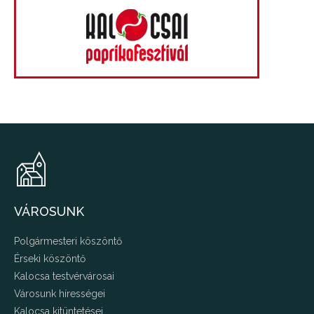
VÁROSUNK
Polgármesteri köszöntő
Érseki köszöntő
Kalocsa testvérvárosai
Városunk hírességei
Kalocsa kitüntetései