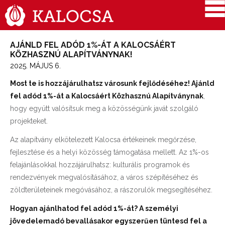
AJÁNLD FEL ADÓD 1%-ÁT A KALOCSÁÉRT
KÖZHASZNÚ ALAPÍTVÁNYNAK!
2025. MÁJUS 6.
Most te is hozzájárulhatsz városunk fejlődéséhez! Ajánld
fel adód 1%-át a Kalocsáért Közhasznú Alapítványnak
,
hogy együtt valósítsuk meg a közösségünk javát szolgáló
projekteket.
Az alapítvány elkötelezett Kalocsa értékeinek megőrzése,
fejlesztése és a helyi közösség támogatása mellett. Az 1%-os
felajánlásokkal hozzájárulhatsz: kulturális programok és
rendezvények megvalósításához, a város szépítéséhez és
zöldterületeinek megóvásához, a rászorulók megsegítéséhez.
Hogyan ajánlhatod fel adód 1%-át? A személyi
jövedelemadó bevallásakor egyszerűen tüntesd fel a