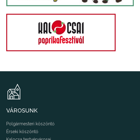
VÁROSUNK
Polgármesteri köszöntő
Érseki köszöntő
Kalocsa testvérvárosai