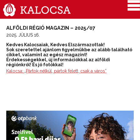
ALFÖLDI RÉGIÓ MAGAZIN – 2025/07
2025. JÚLIUS 16.
Kedves Kalocsaiak, Kedves Elszármazottak!
Sok szeretettel ajánlom figyelmükbe az alább található
cikket, valamint az egész magazint!
Érdekességekkel, új információkkal az alföldi
régiónkról! És jó fotókkal!
Kalocsa: „Pártok nélkül, pártok felett, csak a város”