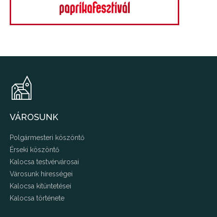
VÁROSUNK
Polgármesteri köszöntő
Érseki köszöntő
Kalocsa testvérvárosai
Városunk hírességei
Kalocsa kitüntetései
Kalocsa története