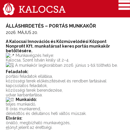
ÁLLÁSHIRDETÉS – PORTÁS MUNKAKÖR
2026. MÁJUS 20.
A Kalocsai Innovációs és Közművelődési Központ
Nonprofit Kft. munkatársat keres portás munkakör
betöltésére.
Munkavégzés helye:
Kalocsa, Szent István király út 2–4.
A munkakör legkorábban 2026. június 1-től tölthető be.
Feladatok:
portási feladatok ellátása,
közösségi terek előkészítésével és rendben tartásával
kapcsolatos feladatok,
közösségi terek berendezése,
udvar karbantartása.
Munkaidő:
teljes munkaidő,
8 órás munkarend,
délelőttös és délutános heti váltós műszak.
Elvárás:
önálló, megbízható munkavégzés,
előnyt jelent az érettségi.