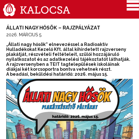
ÁLLATI NAGY HŐSÖK – RAJZPÁLYÁZAT
2026. MÁRCIUS 5.
„Állati nagy hősök” elnevezéssel a Radioaktív
Hulladékokat Kezelő Kft. által kihirdetett rajzverseny
plakátját, részvételi feltételeit, szülői hozzájáruló
nyilatkozatot és az adatkezelési tájékoztatót láthatják.
A rajzversenyben a TEIT tagtelepülések iskoláinak
diákjai két korcsoportra bontva vehetnek részt.
A beadási, beküldési határidő: 2026. május 15.