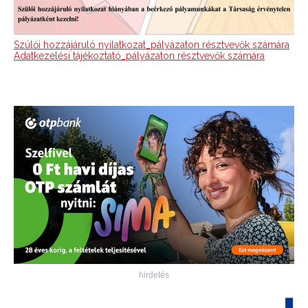
Szülői hozzájáruló nyilatkozat_pályázaton résztvevők számára
Adatkezelési tájékoztató_pályázaton résztvevők számára
hirdetés