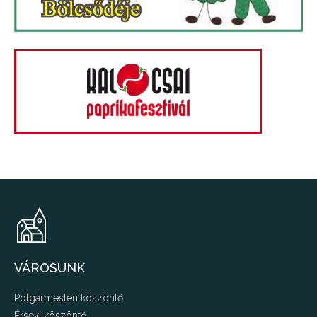
VÁROSUNK
Polgármesteri köszöntő
Érseki köszöntő