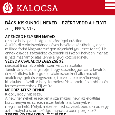
BÁCS-KISKUNBÓL NEKED – EZÉRT VEDD A HELYIT
2025. FEBRUÁR 17.
A PÉNZED HELYBEN MARAD
ezzel a helyi gazdaságot, közösséget erősíted
A külföldi élelmiszerláncok éves bevétele körülbelül 5 ezer
milliárd forint Magyarországon (fejenként 500 ezer forint!). Ha
ennek csak tíz százalékát költenénk el inkább helyben, már az
is hatalmas támogatás lenne a helyi közösségnek.
VÉDED A CSALÁDOD EGÉSZSÉGÉT
ráadásul finomabb élelmiszer kerül az asztalra
Tanulmányok sora igazolja, hogy összefüggés van a távolról
érkező, illetve feldolgozott élelmiszereknél alkalmazott
adalékanyagok és vegyszerek, illetve az ételérzékenység
kialakulása között. A helyi termékek frissebbek, táplálóbbak és
természetesebbek. Élj velük!
MEGBÍZHATSZ BENNE
tudod, hogy mit eszel
A helyi termékek esetében a származási hely, az előállítás
körülményei és az élelmiszer tartalma is könnyeben
megismerhető. Melyik mézet ennéd szívesebben: a kínait vagy
azt, amelyet a szomszédod méhészetében pörgettek?
TESZEL GYERMEKEID JÖVŐJÉÉRT