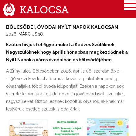
BÖLCSÖDEI, ÓVODAI NYÍLT NAPOK KALOCSÁN
2026. MÁRCIUS 18.
Ezúton hívjuk fel figyelmüket a Kedves Szülőknek,
Nagyszülőknek hogy április hónapban megkezdődnek a
Nyílt Napok a város óvodáiban és bölcsödéjében.
A Zrínyi utcai Bölcsödében 2026. április 08. szerdán 8:30 –
11:30 veszi kezdetét a bemutatkozás, a plakátokon pedig
olvashatják a többi óvoda időpontjait. Ezeken a napokon sok
szeretettel várják az ott dolgozók a jövő óvodásait, szüleiket,
nagyszüleiket. Biztos lesznek közöttük olyanok, akiknek már
testvérük, esetleg szüleik is oda jártak.