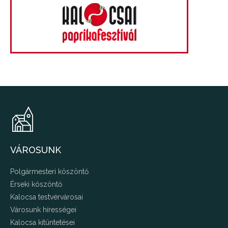
VÁROSUNK
Polgármesteri köszöntő
Érseki köszöntő
Kalocsa testvérvárosai
Városunk hírességei
Kalocsa kitüntetései