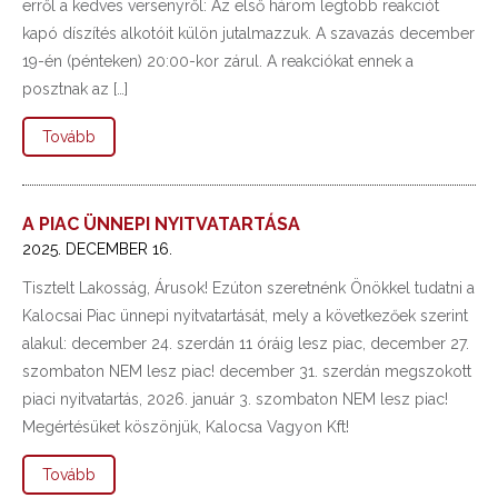
erről a kedves versenyről: Az első három legtöbb reakciót
kapó díszítés alkotóit külön jutalmazzuk. A szavazás december
19-én (pénteken) 20:00-kor zárul. A reakciókat ennek a
posztnak az […]
Tovább
A PIAC ÜNNEPI NYITVATARTÁSA
2025. DECEMBER 16.
Tisztelt Lakosság, Árusok! Ezúton szeretnénk Önökkel tudatni a
Kalocsai Piac ünnepi nyitvatartását, mely a következőek szerint
alakul: december 24. szerdán 11 óráig lesz piac, december 27.
szombaton NEM lesz piac! december 31. szerdán megszokott
piaci nyitvatartás, 2026. január 3. szombaton NEM lesz piac!
Megértésüket köszönjük, Kalocsa Vagyon Kft!
Tovább