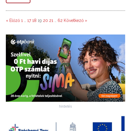
« Előző
1
…
17
18
19
20
21
…
62
Következő »
hirdetés