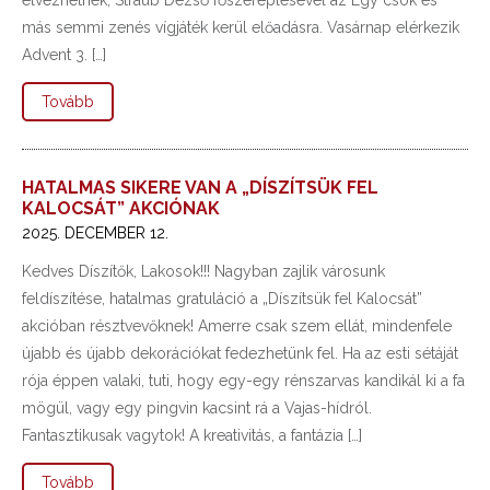
élvezhetnek, Straub Dezső főszereplésével az Egy csók és
más semmi zenés vígjáték kerül előadásra. Vasárnap elérkezik
Advent 3. […]
Tovább
HATALMAS SIKERE VAN A „DÍSZÍTSÜK FEL
KALOCSÁT” AKCIÓNAK
2025. DECEMBER 12.
Kedves Díszítők, Lakosok!!! Nagyban zajlik városunk
feldíszítése, hatalmas gratuláció a „Díszítsük fel Kalocsát”
akcióban résztvevőknek! Amerre csak szem ellát, mindenfele
újabb és újabb dekorációkat fedezhetünk fel. Ha az esti sétáját
rója éppen valaki, tuti, hogy egy-egy rénszarvas kandikál ki a fa
mögül, vagy egy pingvin kacsint rá a Vajas-hídról.
Fantasztikusak vagytok! A kreativitás, a fantázia […]
Tovább