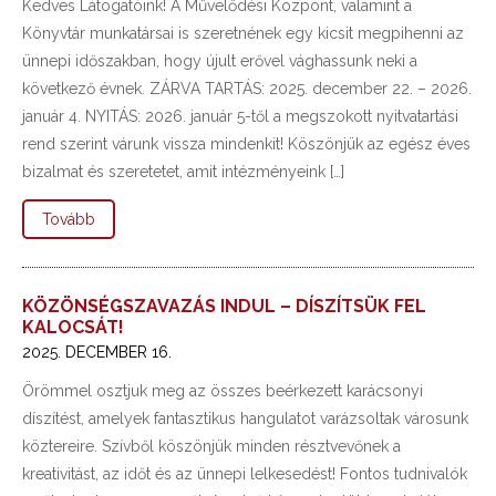
Kedves Látogatóink! A Művelődési Központ, valamint a
Könyvtár munkatársai is szeretnének egy kicsit megpihenni az
ünnepi időszakban, hogy újult erővel vághassunk neki a
következő évnek. ZÁRVA TARTÁS: 2025. december 22. – 2026.
január 4. NYITÁS: 2026. január 5-től a megszokott nyitvatartási
rend szerint várunk vissza mindenkit! Köszönjük az egész éves
bizalmat és szeretetet, amit intézményeink […]
Tovább
KÖZÖNSÉGSZAVAZÁS INDUL – DÍSZÍTSÜK FEL
KALOCSÁT!
2025. DECEMBER 16.
Örömmel osztjuk meg az összes beérkezett karácsonyi
díszítést, amelyek fantasztikus hangulatot varázsoltak városunk
köztereire. Szívből köszönjük minden résztvevőnek a
kreativitást, az időt és az ünnepi lelkesedést! Fontos tudnivalók