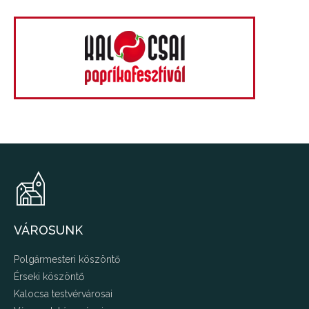
VÁROSUNK
Polgármesteri köszöntő
Érseki köszöntő
Kalocsa testvérvárosai