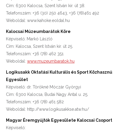
Cím: 6300 Kalocsa, Szent István kir. út 38.
Telefonszám: +36 (30) 250 4643, +36 (78)461 492
Weboldal: www.kahoke.eoldal.hu
Kalocsai Múzeumbarátok Köre
Képviselő: Markó László
Cím: Kalocsa, Szent István kir. út 25.
Telefonszám: +36 (78) 462 351
Weboldal:
www.muzeumbaratok.hu
Logikusakk Oktatási Kulturális és Sport Közhasznú
Egyesület
Képviselő: dr. Törökné Móczár Györgyi
Cím: 6300 Kalocsa, Budai Nagy Antal u. 25.
Telefonszám: +36 (78) 461 582
Weboldal: http://www.logikusakkse.atw.hu/
Magyar Éremgyűjtők Egyesülete Kalocsai Csoport
Képviselő: