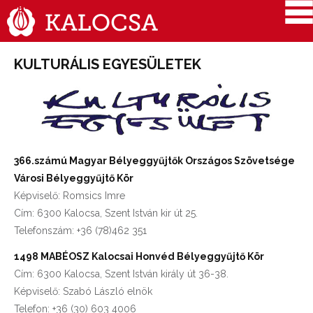
KULTURÁLIS EGYESÜLETEK
366.számú Magyar Bélyeggyűjtők Országos Szövetsége
Városi Bélyeggyűjtő Kör
Képviselő: Romsics Imre
Cím: 6300 Kalocsa, Szent István kir út 25.
Telefonszám: +36 (78)462 351
1498 MABÉOSZ Kalocsai Honvéd Bélyeggyűjtő Kör
Cím: 6300 Kalocsa, Szent István király út 36-38.
Képviselő: Szabó László elnök
Telefon: +36 (30) 603 4006