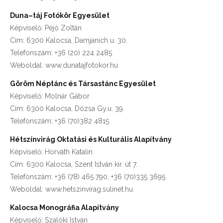
Duna–táj Fotókör Egyesület
Képviselő: Péjó Zoltán
Cím: 6300 Kalocsa, Damjanich u. 30.
Telefonszám: +36 (20) 224 2485
Weboldal: www.dunatajfotokor.hu
Göröm Néptánc és Társastánc Egyesület
Képviselő: Molnár Gábor
Cím: 6300 Kalocsa, Dózsa Gy.u. 39.
Telefonszám: +36 (70)382 4815
Hétszínvirág Oktatási és Kulturális Alapítvány
Képviselő: Horváth Katalin
Cím: 6300 Kalocsa, Szent István kir. út 7.
Telefonszám: +36 (78) 465 790, +36 (70)335 3695
Weboldal: www.hetszinvirag.sulinet.hu
Kalocsa Monográfia Alapítvány
Képviselő: Szalóki István