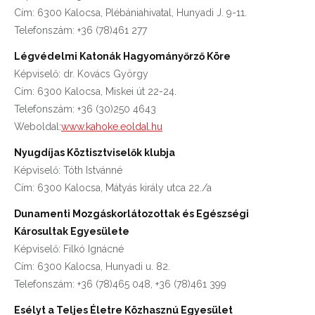
Cím: 6300 Kalocsa, Plébániahivatal, Hunyadi J. 9-11.
Telefonszám: +36 (78)461 277
Légvédelmi Katonák Hagyományőrző Köre
Képviselő: dr. Kovács György
Cím: 6300 Kalocsa, Miskei út 22-24.
Telefonszám: +36 (30)250 4643
Weboldal:
www.kahoke.eoldal.hu
Nyugdíjas Köztisztviselők klubja
Képviselő: Tóth Istvánné
Cím: 6300 Kalocsa, Mátyás király utca 22./a
Dunamenti Mozgáskorlátozottak és Egészségi
Károsultak Egyesülete
Képviselő: Filkó Ignácné
Cím: 6300 Kalocsa, Hunyadi u. 82.
Telefonszám: +36 (78)465 048, +36 (78)461 399
Esélyt a Teljes Életre Közhasznú Egyesület