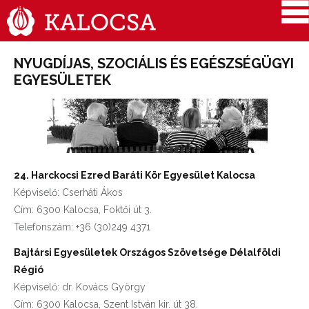
NYUGDÍJAS, SZOCIÁLIS ÉS EGÉSZSÉGÜGYI
EGYESÜLETEK
24. Harckocsi Ezred Baráti Kör Egyesület Kalocsa
Képviselő: Cserháti Ákos
Cím: 6300 Kalocsa, Foktői út 3.
Telefonszám: +36 (30)249 4371
Bajtársi Egyesületek Országos Szövetsége Délalföldi
Régió
Képviselő: dr. Kovács György
Cím: 6300 Kalocsa, Szent István kir. út 38.