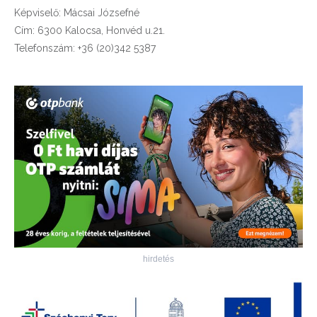
Képviselő: Mácsai Józsefné
Cím: 6300 Kalocsa, Honvéd u.21.
Telefonszám: +36 (20)342 5387
hirdetés