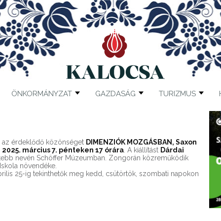
ÖNKORMÁNYZAT
GAZDASÁG
TURIZMUS
ja az érdeklődő közönséget
DIMENZIÓK MOZGÁSBAN, Saxon
a
2025. március 7. pénteken 17 órára
. A kiállítást
Dárdai
rtebb nevén Schöffer Múzeumban. Zongorán közreműködik
 Iskola növendéke.
április 25-ig tekinthetők meg kedd, csütörtök, szombati napokon