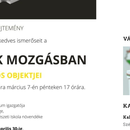
VÁ
K
Ka
Szé