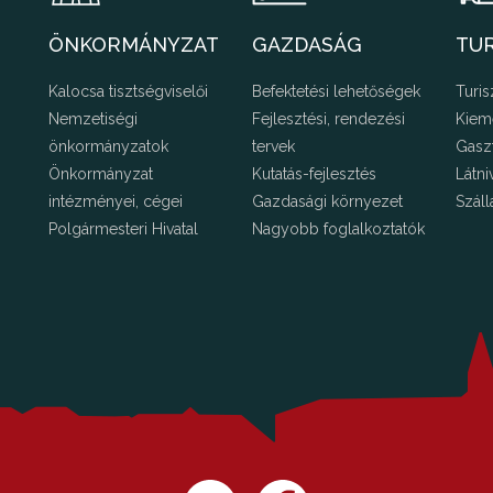
ÖNKORMÁNYZAT
GAZDASÁG
TU
Kalocsa tisztségviselői
Befektetési lehetőségek
Turis
Nemzetiségi
Fejlesztési, rendezési
Kiem
önkormányzatok
tervek
Gasz
Önkormányzat
Kutatás-fejlesztés
Látni
intézményei, cégei
Gazdasági környezet
Száll
Polgármesteri Hivatal
Nagyobb foglalkoztatók