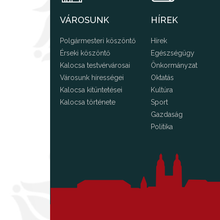
VÁROSUNK
HÍREK
Polgármesteri köszöntő
Hírek
Érseki köszöntő
Egészségügy
Kalocsa testvérvárosai
Önkormányzat
Városunk hírességei
Oktatás
Kalocsa kitüntetései
Kultúra
Kalocsa története
Sport
Gazdaság
Politika