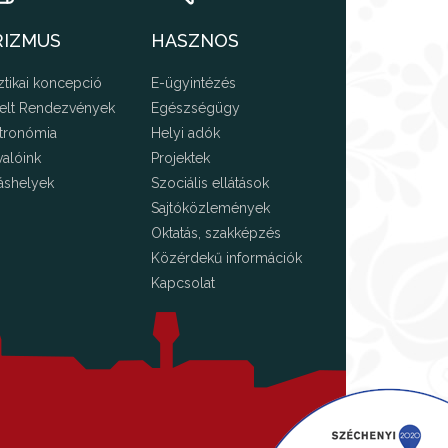
RIZMUS
HASZNOS
ztikai koncepció
E-ügyintézés
elt Rendezvények
Egészségügy
tronómia
Helyi adók
valóink
Projektek
áshelyek
Szociális ellátások
Sajtóközlemények
Oktatás, szakképzés
Közérdekű információk
Kapcsolat