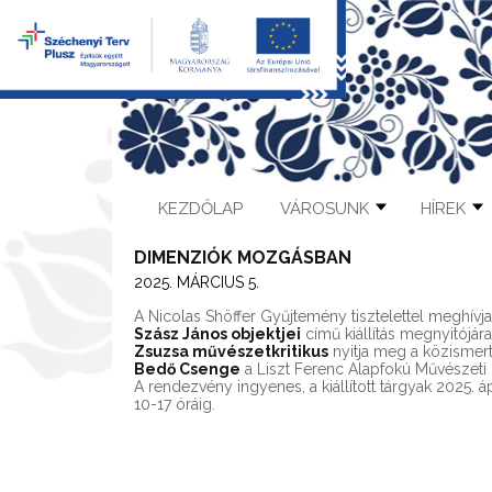
KEZDŐLAP
VÁROSUNK
HÍREK
DIMENZIÓK MOZGÁSBAN
2025. MÁRCIUS 5.
A Nicolas Shöffer Gyűjtemény tisztelettel meghív
Szász János objektjei
című kiállítás megnyitójár
Zsuzsa művészetkritikus
nyitja meg a közisme
Bedő Csenge
a Liszt Ferenc Alapfokú Művészeti
A rendezvény ingyenes, a kiállított tárgyak 2025. 
10-17 óráig.