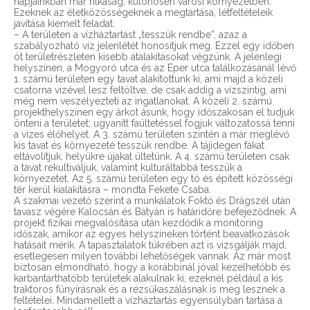
napjainkban már ritkaság, különösen városi környezetben.
Ezeknek az életközösségeknek a megtartása, létfeltételeik
javítása kiemelt feladat.
– A területen a vízháztartást „tesszük rendbe”, azaz a
szabályozható víz jelenlétét honosítjuk meg. Ezzel egy időben
öt területrészleten kisebb átalakításokat végzünk. A jelenlegi
helyszínen, a Mogyoró utca és az Eper utca találkozásánál lévő
1. számú területen egy tavat alakítottunk ki, ami majd a közeli
csatorna vizével lesz feltöltve, de csak addig a vízszintig, ami
még nem veszélyezteti az ingatlanokat. A közeli 2. számú
projekthelyszínen egy árkot ásunk, hogy időszakosan el tudjuk
önteni a területet; ugyanitt faültetéssel fogjuk változatossá tenni
a vizes élőhelyet. A 3. számú területen szintén a már meglévő
kis tavat és környezeté tesszük rendbe. A tájidegen fákat
eltávolítjuk, helyükre újakat ültetünk. A 4. számú területen csak
a tavat rekultiváljuk, valamint kulturáltabbá tesszük a
környezetet. Az 5. számú területen egy tó és épített közösségi
tér kerül kialakításra – mondta Fekete Csaba.
A szakmai vezető szerint a munkálatok Foktő és Drágszél után
tavasz végére Kalocsán és Bátyán is határidőre befejeződnek. A
projekt fizikai megvalósítása után kezdődik a monitoring
időszak, amikor az egyes helyszíneken történt beavatkozások
hatásait mérik. A tapasztalatok tükrében azt is vizsgálják majd,
esetlegesen milyen további lehetőségek vannak. Az már most
biztosan elmondható, hogy a korábbinál jóval kezelhetőbb és
karbantarthatóbb területek alakulnak ki, ezeknél például a kis
traktoros fűnyírásnak és a rézsűkaszálásnak is meg lesznek a
feltételei. Mindamellett a vízháztartás egyensúlyban tartása a