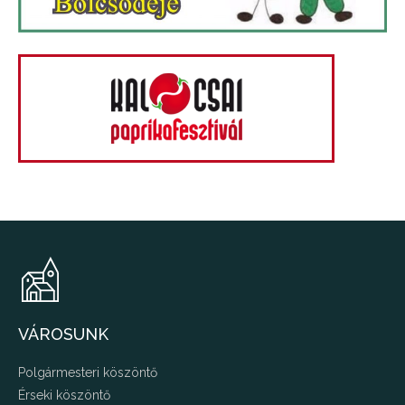
VÁROSUNK
Polgármesteri köszöntő
Érseki köszöntő