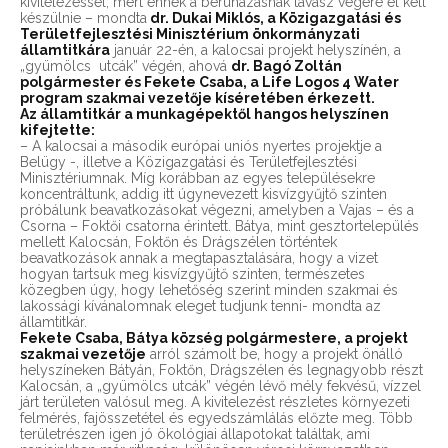
kivitelezéssel, mert ennek a beruházásnak tavasz végére el kell
készülnie – mondta
dr. Dukai Miklós, a Közigazgatási és
Területfejlesztési Minisztérium önkormányzati
államtitkára
január 22-én, a kalocsai projekt helyszínén, a
„gyümölcs utcák” végén, ahová
dr. Bagó Zoltán
polgármester és Fekete Csaba, a Life Logos 4 Water
program szakmai vezetője kíséretében érkezett.
Az államtitkár a munkagépektől hangos helyszínen
kifejtette:
– A kalocsai a második európai uniós nyertes projektje a
Belügy -, illetve a Közigazgatási és Területfejlesztési
Minisztériumnak. Míg korábban az egyes településekre
koncentráltunk, addig itt úgynevezett kisvízgyűjtő szinten
próbálunk beavatkozásokat végezni, amelyben a Vajas – és a
Csorna – Foktői csatorna érintett. Bátya, mint gesztortelepülés
mellett Kalocsán, Foktőn és Drágszélen történtek
beavatkozások annak a megtapasztalására, hogy a vizet
hogyan tartsuk meg kisvízgyűjtő szinten, természetes
közegben úgy, hogy lehetőség szerint minden szakmai és
lakossági kívánalomnak eleget tudjunk tenni- mondta az
államtitkár.
Fekete Csaba, Bátya község polgármestere, a projekt
szakmai vezetője
arról számolt be, hogy a projekt önálló
helyszíneken Bátyán, Foktőn, Drágszélen és legnagyobb részt
Kalocsán, a „gyümölcs utcák” végén lévő mély fekvésű, vízzel
járt területen valósul meg. A kivitelezést részletes környezeti
felmérés, fajösszetétel és egyedszámlálás előzte meg. Több
területrészen igen jó ökológiai állapotokat találtak, ami