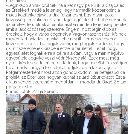
hozzátéve:
-Leginkább annak örülnék, ha a két nagy parkunk, a Csajda és
az Érsekkert mellé a jelenlegi, egy harmadik közparkként, a
maga közfunkciójával tudna felzárkózni. Egy olyan zöld
közösség tér alakulna ki, ahol tájjellegű életet lehet élni. Ennek
az értékes területnek a fenntartásába minden lehetőség belefér,
amit a lakóközösség szeretne. Engem most leginkább az
érdekelt, hogy a város cégének, a Vagyonhasznosítási Kft-nek
milyen karbantartási munkái lehetnek itt. Természetesen a
közelben lakókat be fogjuk vonni, meg fogjuk kérdezni, hogy
ők mit szeretnének kezdeni ezzel a területtel. Lehet, hogy
egyesületet fognak erre a célra alakítani, vagy a már meglévő
egyesületek egyike veszi védnöksége alá. Ezek most még
nyitott kérdések. Jelenleg ott tartunk, hogy mielőbb fejeződjön
be a munka, hogy a területet át tudjuk adni a lakosságnak.
Polgármesterként most azon gondolkodom: ha befejeződik a
projekt, az Eper utca hogyan kaphat szilárd útburkolatot. Ezt a
ciklus végéig szeretném megoldani – mondta dr. Bagó Zoltán
polgármester.
Forrás, fotók: Zsiga Ferenc