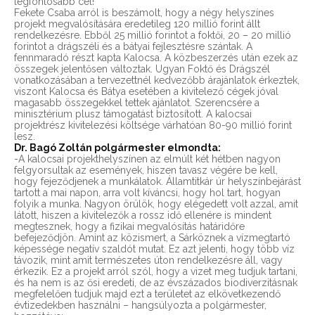
legfontosabb cél!
Fekete Csaba arról is beszámolt, hogy a négy helyszínes
projekt megvalósítására eredetileg 120 millió forint állt
rendelkezésre. Ebből 25 millió forintot a foktői, 20 – 20 millió
forintot a drágszéli és a bátyai fejlesztésre szántak. A
fennmaradó részt kapta Kalocsa. A közbeszerzés után ezek az
összegek jelentősen változtak. Ugyan Foktő és Drágszél
vonatkozásában a tervezettnél kedvezőbb árajánlatok érkeztek,
viszont Kalocsa és Bátya esetében a kivitelező cégek jóval
magasabb összegekkel tettek ajánlatot. Szerencsére a
minisztérium plusz támogatást biztosított. A kalocsai
projektrész kivitelezési költsége várhatóan 80-90 millió forint
lesz.
Dr. Bagó Zoltán polgármester elmondta:
-A kalocsai projekthelyszínen az elmúlt két hétben nagyon
felgyorsultak az események, hiszen tavasz végére be kell,
hogy fejeződjenek a munkálatok. Államtitkár úr helyszínbejárást
tartott a mai napon, arra volt kíváncsi, hogy hol tart, hogyan
folyik a munka. Nagyon örülök, hogy elégedett volt azzal, amit
látott, hiszen a kivitelezők a rossz idő ellenére is mindent
megtesznek, hogy a fizikai megvalósítás határidőre
befejeződjön. Amint az közismert, a Sárköznek a vízmegtartó
képessége negatív szaldót mutat. Ez azt jelenti, hogy több víz
távozik, mint amit természetes úton rendelkezésre áll, vagy
érkezik. Ez a projekt arról szól, hogy a vizet meg tudjuk tartani,
és ha nem is az ősi eredeti, de az évszázados biodiverzitásnak
megfelelően tudjuk majd ezt a területet az elkövetkezendő
évtizedekben használni – hangsúlyozta a polgármester,