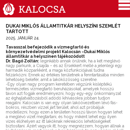
DUKAI MIKLÓS ÁLLAMTITKÁR HELYSZÍNI SZEMLÉT
TARTOTT
2025. JANUÁR 24.
Tavasszal befejeződik a vízmegtartó és
környezetvédelmi projekt Kalocsán –Dukai Miklós
államtitkár a helyszínen tájékozódott
Dr. Bagó Zoltán:
leginkább annak örülnék, ha a két meglévő
nagy parkunk, a Csajda – és az Érsekkert mellé a jelenlegi egy
harmadik közparkként, a maga közfunkciójával tudna
felzárkózni. Ennek az értékes területnek a fenntartásába minden
lehetőség belefér, amit a lakóközösség szeretne.
-Egy olyan nagy program keretében végzünk kisléptékű
természetes vízmegtartó beruházásokat, amelyek hosszú
távon azt fogják eredményezni, hogy egy-egy önkormányzat
az éghajlatváltozásból adódó kihívásokra jobban tudjon
reagálni. Kalocsán is van egy olyan lakóövezetben lévő fás-
bokros, részben vízzel járt terület, ahol azt próbáljuk
modellezni, hogy ezen a területen hosszú távon hogyan lehet
a meglévő vizet megtartani, és hogy miként lehet egy ilyen
vizes élőhelyen az itt lakóknak rekreációs lehetőségeket
biztosítani. Azért vagyok itt, hogy megnézzem, hogyan állnak a