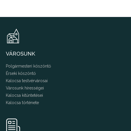
VÁROSUNK
Polgármesteri köszöntő
Érseki köszöntő
Kalocsa testvérvárosai
Városunk hírességei
Kalocsa kitüntetései
Kalocsa története