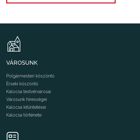
VÁROSUNK
Polgármesteri köszöntő
Érseki köszöntő
Kalocsa testvérvárosai
Városunk hírességei
Kalocsa kitüntetései
Kalocsa története