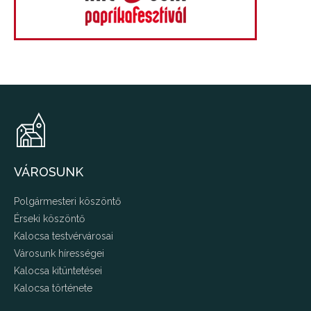
VÁROSUNK
Polgármesteri köszöntő
Érseki köszöntő
Kalocsa testvérvárosai
Városunk hírességei
Kalocsa kitüntetései
Kalocsa története