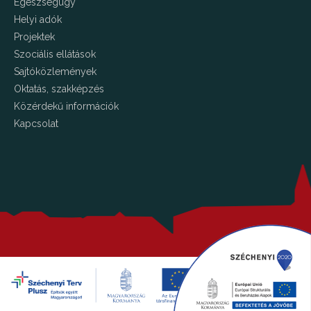
Egészségügy
Helyi adók
Projektek
Szociális ellátások
Sajtóközlemények
Oktatás, szakképzés
Közérdekű információk
Kapcsolat
Copyright © 2026 Kalocsa.hu Minden jog fenntartva!