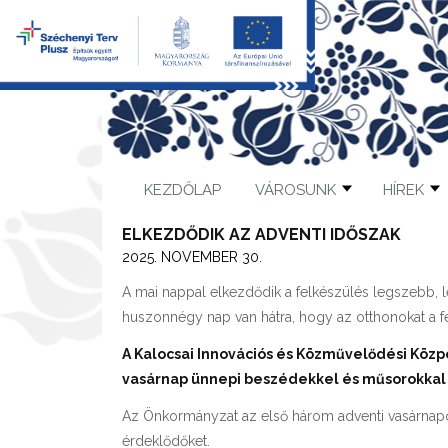
KEZDŐLAP
VÁROSUNK
HÍREK
ELKEZDŐDIK AZ ADVENTI IDŐSZAK
2025. NOVEMBER 30.
A mai nappal elkezdődik a felkészülés legszebb,
huszonnégy nap van hátra, hogy az otthonokat a fel
A Kalocsai Innovációs és Közművelődési Közp
vasárnap ünnepi beszédekkel és műsorokkal
Az Önkormányzat az első három adventi vasárnapon z
érdeklődőket.