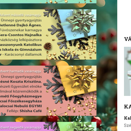
VÁ
K
Ka
Szé