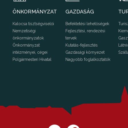
ÖNKORMÁNYZAT
GAZDASÁG
TU
Kalocsa tisztségviselői
Befektetési lehetőségek
Turis
Nemzetiségi
Fejlesztési, rendezési
Kiem
önkormányzatok
tervek
Gasz
Önkormányzat
Kutatás-fejlesztés
Látni
intézményei, cégei
Gazdasági környezet
Száll
Polgármesteri Hivatal
Nagyobb foglalkoztatók