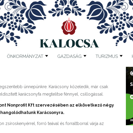
ÖNKORMÁNYZAT
GAZDASÁG
TURIZMUS
 legszentebb ünnepünkre. Karácsony közeledik, már csak
díszített karácsonyfa megtelítse fénnyel, csillogással.
ont Nonprofit Kft szervezésében az elkövetkező négy
 hangolódhatunk Karácsonyra.
síroskenyérrel, forró teával és forraltborral várja az