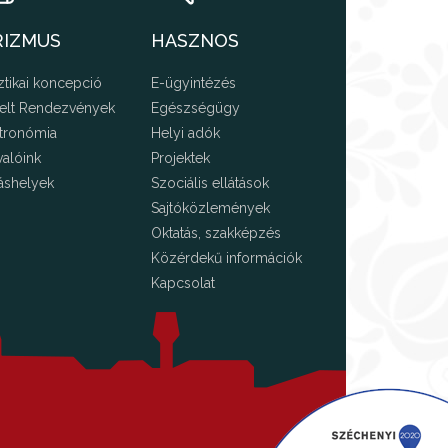
RIZMUS
HASZNOS
ztikai koncepció
E-ügyintézés
elt Rendezvények
Egészségügy
tronómia
Helyi adók
valóink
Projektek
áshelyek
Szociális ellátások
Sajtóközlemények
Oktatás, szakképzés
Közérdekű információk
Kapcsolat