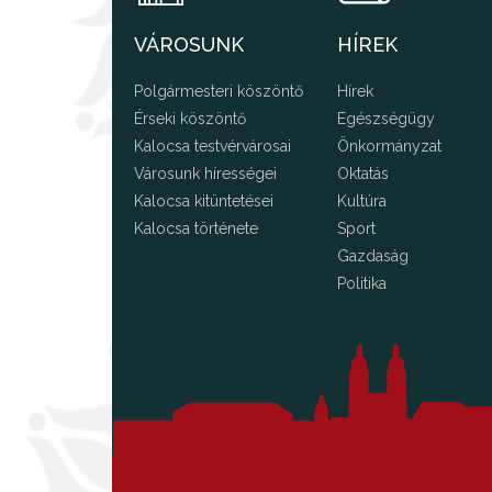
VÁROSUNK
HÍREK
Polgármesteri köszöntő
Hírek
Érseki köszöntő
Egészségügy
Kalocsa testvérvárosai
Önkormányzat
Városunk hírességei
Oktatás
Kalocsa kitüntetései
Kultúra
Kalocsa története
Sport
Gazdaság
Politika