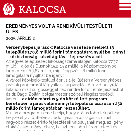
EREDMÉNYES VOLT A RENDKÍVÜLI TESTÜLETI
ÜLÉS
2025. ÁPRILIS 2.
Versenyképes járások: Kalocsa vezetése mellett 13
település 170,8 millió forint támogatásra nyújt be igényt
– közbiztonság, közvilágítás – fejlesztés a cél
Az egyes települések lakosságszáma alapján Kalocsa 77,37
millió, Hajós és Dusnok 15,2-15,2 millió, a középmezőnybe
tartozó Foktő 7,67 millió, míg Drágszél 1,6 millió forint
támogatásra nyújthat be igényt.
A városi képviselő-testület április 1-jei ülésén a Versenyképes
járások programról tárgyaltak a képviselők. A rövid benyújtási
határidő miatt sürgősséggel napirendre tűzött előterjesztésből
és dr. Bagó Zoltán polgármester szóbeli kiegészítéséből
kiderült:
az idén március 5-én közzé tett program
keretében a járás valamennyi települése összesen 250
millió forint támogatásban részesülhet.
Miután a program kiemelt célja, hogy a járás több települése
helyzetét javító, illetve az adott járás lakosságának minél
nagyobb részét érintő fejlesztések valósuljanak meg, az igény
elbírálásakor előnyt élvez, ha azt legalább három település