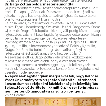
nyújtja be. A fejlesztésre négy célterületen van lehetőség.
Dr. Bagó Zoltán polgármester elmondta:
„A járás többnyire északi részén fekvő települések közül Solt,
Harta, Dunapataj, Géderlak, Dunaszentbenedek és Újsolt azt
jelezte, hogy a hat település turisztikai fejlesztés célterületen
önálló konzorciumként kíván indulni.
Kalocsa város, mint konzorciumvezető Hajós, Dusnok, Bátya,
Miske, Fajsz, Homokmégy, Szakmár, Uszód, Öregcsertő, Ordas,
Újtelek és Drágszél településekkel együtt pedig közbiztonság
fejlesztése, valamint közvilágítás fejlesztése célterületen kívánja
benyújtani a fejlesztési igényét. Az egyes települések
lakosságszáma alapján Kalocsa 77,37 millió,Hajós és Dusnok
15,2-15,2 millió, a középmezőnybe tartozó Foktő 7,67 millió,
Drágszél 1,6 millió forint támogatásra tarthat igényt. A
fejlesztési kérést 2025. április 9-ig kell benyújtani.”
A szavazás előtt dr. Bagó Zoltán kifejtette: a közbiztonság
fejlesztése címszó azt jelenti, hogy a városban további
biztonsági kamerák a rendőrséggel egyeztetett helyszínekre
kerülnek felszerelésre, továbbá a korszerűtlen világítótesteket
cserélik modernebbekre.
A képviselők egyhangúan megszavazták, hogy Kalocsa
Város Önkormányzata a 14 település által létrehozott
konzorcium vezetőjeként közbiztonság és közvilágítás
fejlesztése célterületen 77 millió 373 ezer forint vissza
nem térítendő támogatásra nyújtson be igényt.
Zsiga Ferenc