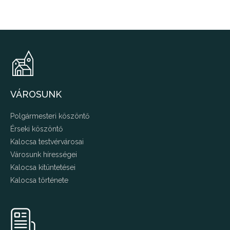
VÁROSUNK
Polgármesteri köszöntő
Érseki köszöntő
Kalocsa testvérvárosai
Városunk hírességei
Kalocsa kitüntetései
Kalocsa története