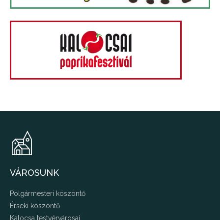
VÁROSUNK
Polgármesteri köszöntő
Érseki köszöntő
Kalocsa testvérvárosai