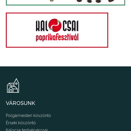
VÁROSUNK
Polgármesteri köszöntő
Érseki köszöntő
Kalocsa testvérvárosai