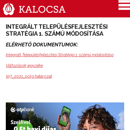
INTEGRÁLT TELEPÜLÉSFEJLESZTÉSI
STRATÉGIA 1. SZÁMÚ MÓDOSÍTÁSA
ELÉRHETŐ DOKUMENTUMOK:
Integrált Településfejlesztési Stratégia 1. számú módosítása
Változások jegyzéke
197_2021_polg.határozat