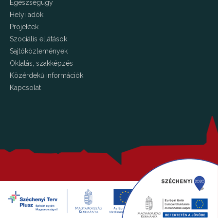
Egészségügy
Helyi adók
Projektek
Szociális ellátások
Sajtóközlemények
Oktatás, szakképzés
Közérdekű információk
Kapcsolat
Copyright © 2026 Kalocsa.hu Minden jog fenntartva!