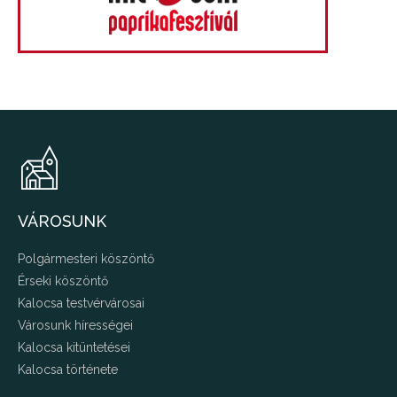
VÁROSUNK
Polgármesteri köszöntő
Érseki köszöntő
Kalocsa testvérvárosai
Városunk hírességei
Kalocsa kitüntetései
Kalocsa története