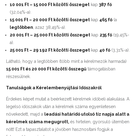
10 001 Ft – 15 000 Ft közötti összeget
kap
387 fő
(32,04%-a).
15 001 Ft – 20 000 Ft közötti összeget
kap
465 fő
(a
legtöbben
, azaz 38,49%-a).
20 001 Ft – 25 000 Ft közötti összeget
kap
235 fő
(19,45%-
a).
25 001 Ft – 29 192 Ft közötti összeget
kap
40 fő
(3,31%-a).
Látható, hogy a legtöbben (több mint a kérelmezők harmada)
15 001 Ft és 20 000 Ft közötti összegű
támogatásban
részesülnek.
Tanulságok a Kérelembenyújtási Időszakról
Érdekes képet mutat a beérkezett kérelmek időbeli alakulása. A
legelső időszakok után a kérelmek száma egyenletesen
növekedett, majd a
leadási határidő utolsó tíz napja alatt a
kérelmek száma megugrott,
és hirtelen, gyorsuló ütemben
nőtt! Ezt a tapasztalatot a jövőben hasznosítani fogjuk a