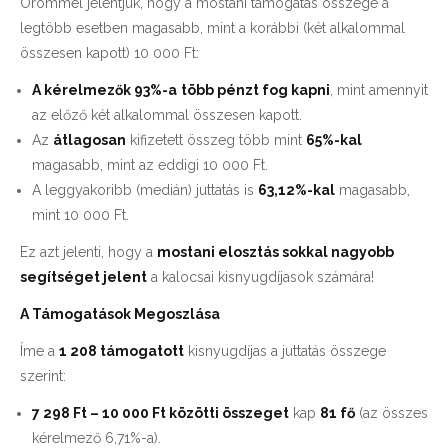
Örömmel jelentjük, hogy a mostani támogatás összege a
legtöbb esetben magasabb, mint a korábbi (két alkalommal
összesen kapott) 10 000 Ft:
A kérelmezők 93%-a
több pénzt fog kapni
, mint amennyit
az előző két alkalommal összesen kapott.
Az
átlagosan
kifizetett összeg több mint
65%-kal
magasabb, mint az eddigi 10 000 Ft.
A leggyakoribb (medián) juttatás is
63,12%-kal
magasabb,
mint 10 000 Ft.
Ez azt jelenti, hogy a
mostani elosztás sokkal nagyobb
segítséget jelent
a kalocsai kisnyugdíjasok számára!
A Támogatások Megoszlása
Íme a
1 208 támogatott
kisnyugdíjas a juttatás összege
szerint:
7 298 Ft – 10 000 Ft közötti összeget
kap
81 fő
(az összes
kérelmező 6,71%-a).