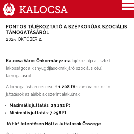
FONTOS TÁJÉKOZTATÓ A SZÉPKORÚAK SZOCIÁLIS
TÁMOGATÁSÁRÓL
2025. OKTÓBER 2.
Kalocsa Város Önkormányzata
tájékoztatja a tisztelt
lakosságot a kisnyugdíjasoknak járó szociális célú
támogatásról.
A támogatásban részesülő
1 208 fő
számára biztosított
juttatások az alábbiak szerint alakulnak:
Maximális juttatás:
29 192 Ft
Minimális juttatás:
7 298 Ft
Jó Hír! Jelentősen Nőtt a Juttatások Összege