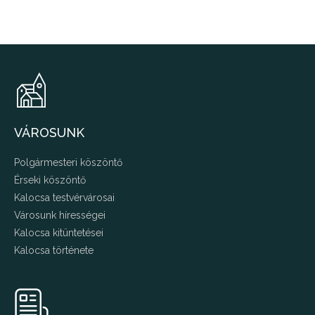
VÁROSUNK
Polgármesteri köszöntő
Érseki köszöntő
Kalocsa testvérvárosai
Városunk hírességei
Kalocsa kitüntetései
Kalocsa története