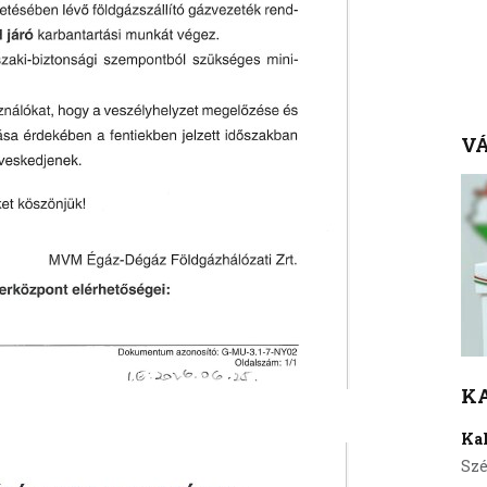
VÁ
K
Ka
Szé