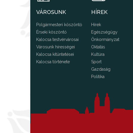
VÁROSUNK
HÍREK
Polgármesteri köszöntő
Hírek
Érseki köszöntő
Egészségügy
Kalocsa testvérvárosai
Önkormányzat
Városunk hírességei
Oktatás
Kalocsa kitüntetései
Kultúra
Kalocsa története
Sport
Gazdaság
Politika