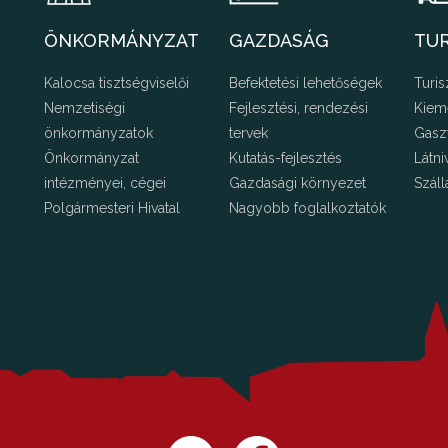
ÖNKORMÁNYZAT
GAZDASÁG
TU
Kalocsa tisztségviselői
Befektetési lehetőségek
Turis
Nemzetiségi
Fejlesztési, rendezési
Kiem
önkormányzatok
tervek
Gasz
Önkormányzat
Kutatás-fejlesztés
Látni
intézményei, cégei
Gazdasági környezet
Száll
Polgármesteri Hivatal
Nagyobb foglalkoztatók