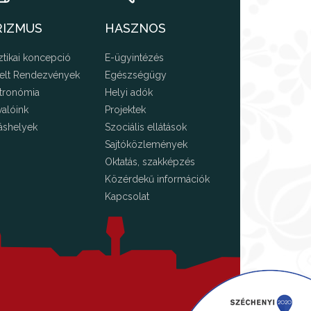
RIZMUS
HASZNOS
ztikai koncepció
E-ügyintézés
elt Rendezvények
Egészségügy
tronómia
Helyi adók
valóink
Projektek
áshelyek
Szociális ellátások
Sajtóközlemények
Oktatás, szakképzés
Közérdekű információk
Kapcsolat