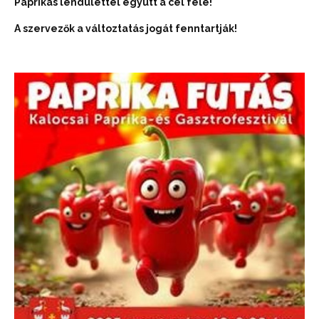
Paprikás lendülettel együtt a cél felé!
A szervezők a változtatás jogát fenntartják!