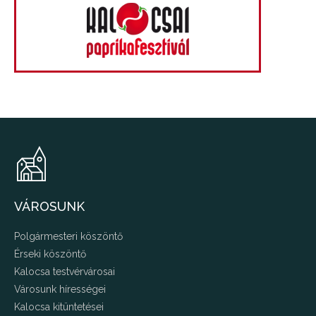
VÁROSUNK
Polgármesteri köszöntő
Érseki köszöntő
Kalocsa testvérvárosai
Városunk hírességei
Kalocsa kitüntetései