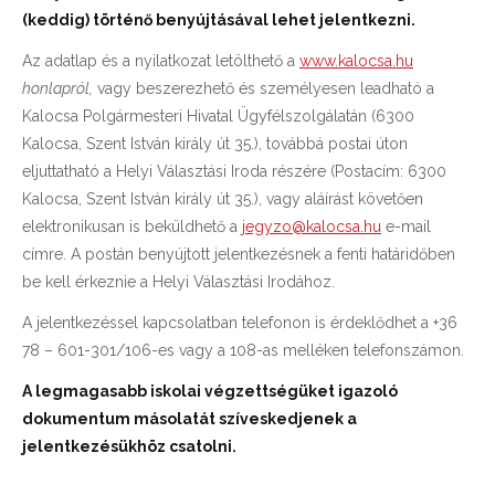
(keddig) történő benyújtásával lehet jelentkezni.
Az adatlap és a nyilatkozat letölthető a
www.kalocsa.hu
honlapról
,
vagy beszerezhető és személyesen leadható a
Kalocsa Polgármesteri Hivatal Ügyfélszolgálatán (6300
Kalocsa, Szent István király út 35.), továbbá postai úton
eljuttatható a Helyi Választási Iroda részére (Postacím: 6300
Kalocsa, Szent István király út 35.), vagy aláírást követően
elektronikusan is beküldhető a
jegyzo@kalocsa.hu
e-mail
címre. A postán benyújtott jelentkezésnek a fenti határidőben
be kell érkeznie a Helyi Választási Irodához.
A jelentkezéssel kapcsolatban telefonon is érdeklődhet a +36
78 – 601-301/106-es vagy a 108-as melléken telefonszámon.
A legmagasabb iskolai végzettségüket igazoló
dokumentum másolatát szíveskedjenek a
jelentkezésükhöz csatolni.