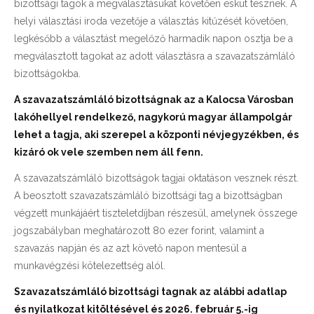
bizottsági tagok a megválasztásukat követően esküt tesznek. A
helyi választási iroda vezetője a választás kitűzését követően,
legkésőbb a választást megelőző harmadik napon osztja be a
megválasztott tagokat az adott választásra a szavazatszámláló
bizottságokba.
A szavazatszámláló bizottságnak az a Kalocsa Városban
lakóhellyel rendelkező, nagykorú magyar állampolgár
lehet a tagja, aki szerepel a központi névjegyzékben, és
kizáró ok vele szemben nem áll fenn.
A szavazatszámláló bizottságok tagjai oktatáson vesznek részt.
A beosztott szavazatszámláló bizottsági tag a bizottságban
végzett munkájáért tiszteletdíjban részesül, amelynek összege
jogszabályban meghatározott 80 ezer forint, valamint a
szavazás napján és az azt követő napon mentesül a
munkavégzési kötelezettség alól.
Szavazatszámláló bizottsági tagnak az alábbi adatlap
és nyilatkozat kitöltésével és 2026.
február 5.-ig