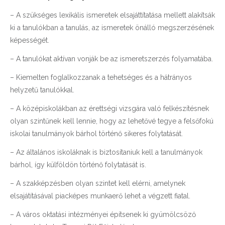
– A szükséges lexikális ismeretek elsajáttítatása mellett alakítsák
ki a tanulókban a tanulás, az ismeretek önálló megszerzésének
képességét.
– A tanulókat aktívan vonják be az ismeretszerzés folyamatába.
– Kiemelten foglalkozzanak a tehetséges és a hátrányos
helyzetű tanulókkal.
– A középiskolákban az érettségi vizsgára való felkészítésnek
olyan szintűnek kell lennie, hogy az lehetővé tegye a felsőfokú
iskolai tanulmányok bárhol történő sikeres folytatását.
– Az általános iskoláknak is biztosítaniuk kell a tanulmányok
bárhol, így külföldön történő folytatását is.
– A szakképzésben olyan szintet kell elérni, amelynek
elsajátításával piacképes munkaerő lehet a végzett fiatal.
– A város oktatási intézményei építsenek ki gyümölcsöző