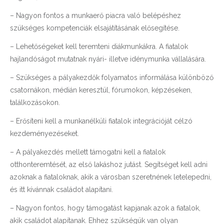
– Nagyon fontos a munkaerő piacra való belépéshez
szükséges kompetenciák elsajátításának elősegítése.
– Lehetőségeket kell teremteni diákmunkákra. A fiatalok
hajlandóságot mutatnak nyári- illetve idénymunka vállalására.
– Szükséges a pályakezdők folyamatos informálása különböző
csatornákon, médián keresztül, fórumokon, képzéseken,
találkozásokon.
– Erősíteni kell a munkanélküli fiatalok integrációját célzó
kezdeményezéseket.
– A pályakezdés mellett támogatni kell a fiatalok
otthonteremtését, az első lakáshoz jutást. Segítséget kell adni
azoknak a fiataloknak, akik a városban szeretnének letelepedni,
és itt kívánnak családot alapítani.
– Nagyon fontos, hogy támogatást kapjanak azok a fiatalok,
akik családot alapítanak. Ehhez szükségük van olyan