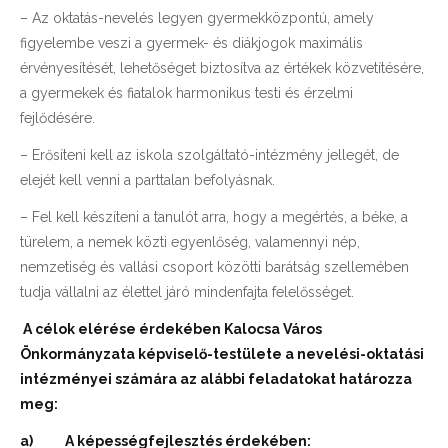
– Az oktatás-nevelés legyen gyermekközpontú, amely
figyelembe veszi a gyermek- és diákjogok maximális
érvényesítését, lehetőséget biztosítva az értékek közvetítésére,
a gyermekek és fiatalok harmonikus testi és érzelmi
fejlődésére.
– Erősíteni kell az iskola szolgáltató-intézmény jellegét, de
elejét kell venni a parttalan befolyásnak.
– Fel kell készíteni a tanulót arra, hogy a megértés, a béke, a
türelem, a nemek közti egyenlőség, valamennyi nép,
nemzetiség és vallási csoport közötti barátság szellemében
tudja vállalni az élettel járó mindenfajta felelősséget.
A célok elérése érdekében Kalocsa Város
Önkormányzata képviselő-testülete a nevelési-oktatási
intézményei számára az alábbi feladatokat határozza
meg:
a)
A képességfejlesztés érdekében: