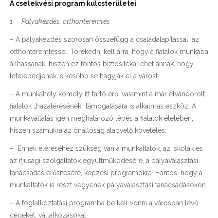
A cselekvési program kulcsterületei
1.
Pályakezdés, otthonteremtés
– A pályakezdés szorosan összefügg a családalapítással, az
otthonteremtéssel. Törekedni kell arra, hogy a fiatalok munkába
állhassanak, hiszen ez fontos biztosítéka lehet annak, hogy
letelepedjenek, s később se hagyják el a várost.
– A munkahely komoly itt tartó erő, valamint a már elvándorolt
fiatalok „hazatérésének” támogatására is alkalmas eszköz. A
munkavállalás igen meghatározó lépés a fiatalok életében,
hiszen számukra az önállóság alapvető követelés.
– Ennek eléréséhez szükség van a munkáltatók, az iskolák és
az ifjúsági szolgáltatók együttműködésére, a pályaválasztási
tanácsadás erősítésére, képzési programokra. Fontos, hogy a
munkáltatók is részt vegyenek pályaválasztási tanácsadásokon.
– A foglalkoztatási programba be kell vonni a városban lévő
cégeket, vállalkozásokat.