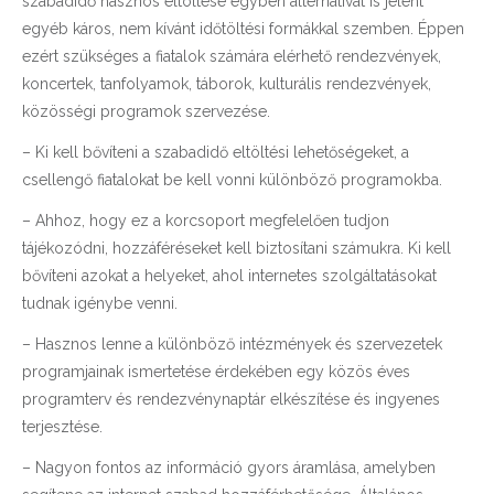
szabadidő hasznos eltöltése egyben alternatívát is jelent
egyéb káros, nem kívánt időtöltési formákkal szemben. Éppen
ezért szükséges a fiatalok számára elérhető rendezvények,
koncertek, tanfolyamok, táborok, kulturális rendezvények,
közösségi programok szervezése.
– Ki kell bővíteni a szabadidő eltöltési lehetőségeket, a
csellengő fiatalokat be kell vonni különböző programokba.
– Ahhoz, hogy ez a korcsoport megfelelően tudjon
tájékozódni, hozzáféréseket kell biztosítani számukra. Ki kell
bővíteni azokat a helyeket, ahol internetes szolgáltatásokat
tudnak igénybe venni.
– Hasznos lenne a különböző intézmények és szervezetek
programjainak ismertetése érdekében egy közös éves
programterv és rendezvénynaptár elkészítése és ingyenes
terjesztése.
– Nagyon fontos az információ gyors áramlása, amelyben