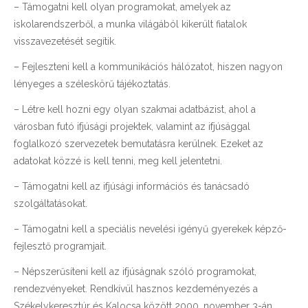
– Támogatni kell olyan programokat, amelyek az
iskolarendszerből, a munka világából kikerült fiatalok
visszavezetését segítik.
– Fejleszteni kell a kommunikációs hálózatot, hiszen nagyon
lényeges a széleskörű tájékoztatás.
– Létre kell hozni egy olyan szakmai adatbázist, ahol a
városban futó ifjúsági projektek, valamint az ifjúsággal
foglalkozó szervezetek bemutatásra kerülnek. Ezeket az
adatokat közzé is kell tenni, meg kell jelentetni.
– Támogatni kell az ifjúsági információs és tanácsadó
szolgáltatásokat.
– Támogatni kell a speciális nevelési igényű gyerekek képző-
fejlesztő programjait.
– Népszerűsíteni kell az ifjúságnak szóló programokat,
rendezvényeket. Rendkívül hasznos kezdeményezés a
Székelykeresztúr és Kalocsa között 2000. november 3-án