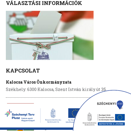
VÁLASZTÁSI INFORMÁCIÓK
KAPCSOLAT
Kalocsa Város Önkormányzata
Székhely: 6300 Kalocsa, Szent István király út 35.
Postacím: Pf.:65
Tel.: 36-78-601-300
Fax: 36-78-462-375
Központi email:
info@kalocsa.hu