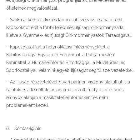
és Ifjúsági Önkormányzat programjainak, szervezéseinek és
ötleteinek megvalósítását.
– Szakmai képzéseket és táborokat szervez, csapatot épít,
kapcsolatot épít a többi települési ifjúsági önkormányzattal,
illetve a Gyermek- és Ifjúsági Önkmormányzatok Társaságával.
– Kapcsolatot tart a helyi oktatási intézményekkel, a
Kábítószerügyi Egyeztető Fórummal, a Polgármesteri
Kabinettel, a Humánerőforrás Bizottsággal, a Művelődési és
Sportosztállyal, valamint egyéb ifjúságot segítő szervezetekkel.
– Az ifjúság részvételével olyan partneri viszony alakulhat ki a
fiatalok és a felnőttek társadalma között, mely a kölcsönös
előnyök alapján a másik felet erőforrásként és nem
problémaként kezeli.
6.
Közösségi tér
– A megfelelő, hatékony ifjúsági élethez közösségi tereket kell