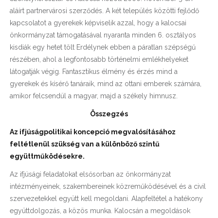
aláírt partnervárosi szerződés. A két település közötti fejlődő
kapcsolatot a gyerekek képviselik azzal, hogy a kalocsai
önkormányzat támogatásával nyaranta minden 6. osztályos
kisdiák egy hetet tölt Erdélynek ebben a páratlan szépségű
részében, ahol a legfontosabb történelmi emlékhelyeket
látogatják végig. Fantasztikus élmény és érzés mind a
gyerekek és kísérő tanáraik, mind az ottani emberek számára,
amikor felcsendül a magyar, majd a székely himnusz.
Összegzés
Az ifjúságpolitikai koncepció megvalósításához
feltétlenül szükség van a különböző szintű
együttműködésekre.
Az ifjúsági feladatokat elsősorban az önkormányzat
intézményeinek, szakembereinek közreműködésével és a civil
szervezetekkel együtt kell megoldani. Alapfeltétel a hatékony
együttdolgozás, a közös munka. Kalocsán a megoldások