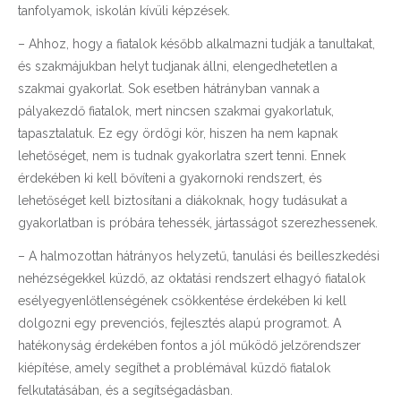
tanfolyamok, iskolán kívüli képzések.
– Ahhoz, hogy a fiatalok később alkalmazni tudják a tanultakat,
és szakmájukban helyt tudjanak állni, elengedhetetlen a
szakmai gyakorlat. Sok esetben hátrányban vannak a
pályakezdő fiatalok, mert nincsen szakmai gyakorlatuk,
tapasztalatuk. Ez egy ördögi kör, hiszen ha nem kapnak
lehetőséget, nem is tudnak gyakorlatra szert tenni. Ennek
érdekében ki kell bővíteni a gyakornoki rendszert, és
lehetőséget kell biztosítani a diákoknak, hogy tudásukat a
gyakorlatban is próbára tehessék, jártasságot szerezhessenek.
– A halmozottan hátrányos helyzetű, tanulási és beilleszkedési
nehézségekkel küzdő, az oktatási rendszert elhagyó fiatalok
esélyegyenlőtlenségének csökkentése érdekében ki kell
dolgozni egy prevenciós, fejlesztés alapú programot. A
hatékonyság érdekében fontos a jól működő jelzőrendszer
kiépítése, amely segíthet a problémával küzdő fiatalok
felkutatásában, és a segítségadásban.