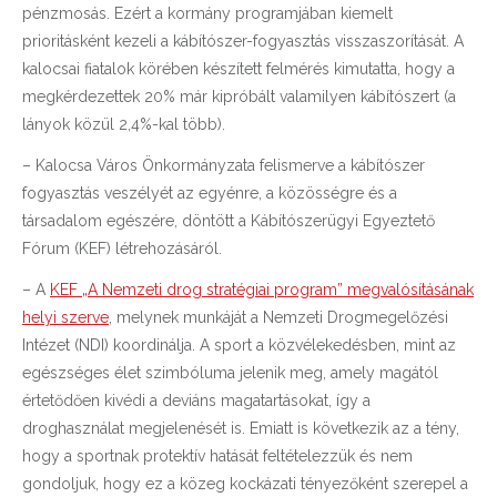
pénzmosás. Ezért a kormány programjában kiemelt
prioritásként kezeli a kábítószer-fogyasztás visszaszorítását. A
kalocsai fiatalok körében készített felmérés kimutatta, hogy a
megkérdezettek 20% már kipróbált valamilyen kábítószert (a
lányok közül 2,4%-kal több).
– Kalocsa Város Önkormányzata felismerve a kábítószer
fogyasztás veszélyét az egyénre, a közösségre és a
társadalom egészére, döntött a Kábítószerügyi Egyeztető
Fórum (KEF) létrehozásáról.
– A
KEF „A Nemzeti drog stratégiai program” megvalósításának
helyi szerve
, melynek munkáját a Nemzeti Drogmegelőzési
Intézet (NDI) koordinálja. A sport a közvélekedésben, mint az
egészséges élet szimbóluma jelenik meg, amely magától
értetődően kivédi a deviáns magatartásokat, így a
droghasználat megjelenését is. Emiatt is következik az a tény,
hogy a sportnak protektív hatását feltételezzük és nem
gondoljuk, hogy ez a közeg kockázati tényezőként szerepel a