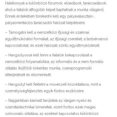
Hatékonyak a különböző fórumok, előadások, tanácsadások,
ahol a fiatalok átfogóbb képet kaphatnak a munka világáról.
Ennek érdekében törekedni kell egy pályaválasztási-,
pályaorientációs tanácsadói hálózat kiépítésére.
– Támogatni kell a nemzetközi ifjúsági és szakmai
együttműködési formákat, az ifjúsági cseréket, a testvérvárosi
kapcsolatokat, és ezek hálózati szintű együttműködését.
– Hangsúlyossá kell tenni a fiatalok bekapcsolását a
nemzetközi folyamatokba, az informális és a nem formális
oktatás (külföldi önkéntes munka, csereprogramok)
elterjedését és elismerését.
– Hangsúlyt kell fektetni a művészeti közoktatásra, mint a
személyiségfejlesztés egyik fontos eszközére.
– Napjainkban kiemelt területek az idegen nyelvi és
számítástechnikai ismeretek, ezért fontos ezek magas
színvonalú oktatása, az ezekkel kapcsolatos különböző