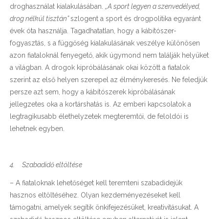
droghasználat kialakulásában.
„A sport legyen a szenvedélyed,
drog nélkül tisztán”
szlogent a sport és drogpolitika egyaránt
évek óta használja. Tagadhatatlan, hogy a kábítószer-
fogyasztás, s a függőség kialakulásának veszélye különösen
azon fiataloknál fenyegető, akik úgymond nem találják helyüket
a világban. A drogok kipróbálásának okai között a fiatalok
szerint az első helyen szerepel az élménykeresés. Ne feledjük
persze azt sem, hogy a kábítószerek kipróbálásának
jellegzetes oka a kortárshatás is. Az emberi kapcsolatok a
legtragikusabb élethelyzetek megteremtői, de feloldói is
lehetnek egyben.
4.
Szabadidő eltöltése
– A fiataloknak lehetőséget kell teremteni szabadidejük
hasznos eltöltéséhez. Olyan kezdeményezéseket kell
támogatni, amelyek segítik önkifejezésüket, kreativitásukat. A