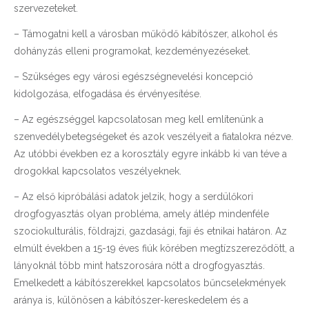
szervezeteket.
– Támogatni kell a városban működő kábítószer, alkohol és
dohányzás elleni programokat, kezdeményezéseket.
– Szükséges egy városi egészségnevelési koncepció
kidolgozása, elfogadása és érvényesítése.
– Az egészséggel kapcsolatosan meg kell említenünk a
szenvedélybetegségeket és azok veszélyeit a fiatalokra nézve.
Az utóbbi években ez a korosztály egyre inkább ki van téve a
drogokkal kapcsolatos veszélyeknek.
– Az első kipróbálási adatok jelzik, hogy a serdülőkori
drogfogyasztás olyan probléma, amely átlép mindenféle
szociokulturális, földrajzi, gazdasági, faji és etnikai határon. Az
elmúlt években a 15-19 éves fiúk körében megtízszereződött, a
lányoknál több mint hatszorosára nőtt a drogfogyasztás.
Emelkedett a kábítószerekkel kapcsolatos bűncselekmények
aránya is, különösen a kábítószer-kereskedelem és a