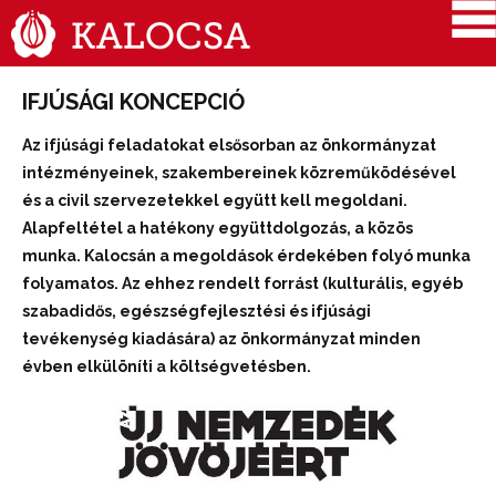
IFJÚSÁGI KONCEPCIÓ
Az ifjúsági feladatokat elsősorban az önkormányzat
intézményeinek, szakembereinek közreműködésével
és a civil szervezetekkel együtt kell megoldani.
Alapfeltétel a hatékony együttdolgozás, a közös
munka. Kalocsán a megoldások érdekében folyó munka
folyamatos. Az ehhez rendelt forrást (kulturális, egyéb
szabadidős, egészségfejlesztési és ifjúsági
tevékenység kiadására) az önkormányzat minden
évben elkülöníti a költségvetésben.