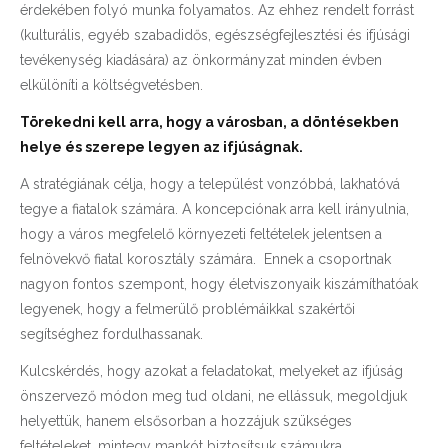
érdekében folyó munka folyamatos. Az ehhez rendelt forrást
(kulturális, egyéb szabadidős, egészségfejlesztési és ifjúsági
tevékenység kiadására) az önkormányzat minden évben
elkülöníti a költségvetésben.
Törekedni kell arra, hogy a városban, a döntésekben
helye és szerepe legyen az ifjúságnak.
A stratégiának célja, hogy a települést vonzóbbá, lakhatóvá
tegye a fiatalok számára. A koncepciónak arra kell irányulnia,
hogy a város megfelelő környezeti feltételek jelentsen a
felnövekvő fiatal korosztály számára. Ennek a csoportnak
nagyon fontos szempont, hogy életviszonyaik kiszámíthatóak
legyenek, hogy a felmerülő problémáikkal szakértői
segítséghez fordulhassanak.
Kulcskérdés, hogy azokat a feladatokat, melyeket az ifjúság
önszervező módon meg tud oldani, ne ellássuk, megoldjuk
helyettük, hanem elsősorban a hozzájuk szükséges
feltételeket, mintegy mankót biztosítsuk számukra.