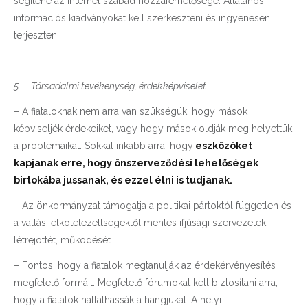
segítene az internet szabad hozzáférhetősége. Általános
információs kiadványokat kell szerkeszteni és ingyenesen
terjeszteni.
5.
Társadalmi tevékenység, érdekképviselet
– A fiataloknak nem arra van szükségük, hogy mások
képviseljék érdekeiket, vagy hogy mások oldják meg helyettük
a problémáikat. Sokkal inkább arra, hogy
eszközöket
kapjanak erre, hogy önszerveződési lehetőségek
birtokába jussanak, és ezzel élni is tudjanak.
– Az önkormányzat támogatja a politikai pártoktól független és
a vallási elkötelezettségektől mentes ifjúsági szervezetek
létrejöttét, működését.
– Fontos, hogy a fiatalok megtanulják az érdekérvényesítés
megfelelő formáit. Megfelelő fórumokat kell biztosítani arra,
hogy a fiatalok hallathassák a hangjukat. A helyi