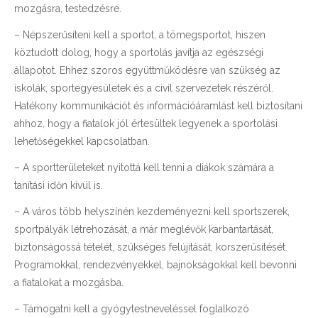
mozgásra, testedzésre.
– Népszerűsíteni kell a sportot, a tömegsportot, hiszen
köztudott dolog, hogy a sportolás javítja az egészségi
állapotot. Ehhez szoros együttműködésre van szükség az
iskolák, sportegyesületek és a civil szervezetek részéről.
Hatékony kommunikációt és információáramlást kell biztosítani
ahhoz, hogy a fiatalok jól értesültek legyenek a sportolási
lehetőségekkel kapcsolatban.
– A sportterületeket nyitottá kell tenni a diákok számára a
tanítási időn kívül is.
– A város több helyszínén kezdeményezni kell sportszerek,
sportpályák létrehozását, a már meglévők karbantartását,
biztonságossá tételét, szükséges felújítását, korszerűsítését.
Programokkal, rendezvényekkel, bajnokságokkal kell bevonni
a fiatalokat a mozgásba.
– Támogatni kell a gyógytestneveléssel foglalkozó