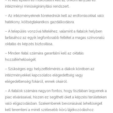
intézményi minőségirányítási rendszert.
– Az intézményeknek törekedniük kell az erőforrásokkal való
hatékony, költségtakarékos gazdálkodásra.
– A település vonzóvá tételéhez, valamint a fiatalok helyben
tartásához az egyik legfontosabb feltétel a magas színvonalú
oktatás és képzés biztosítása.
– Minden fiatal számára garantálni kell az oktatás
hozzáférhetőségét.
– Szükséges egy helyzetfelmérés a diákok körében az
intézményekkel kapcsolatos elégedettség vagy
elégedetlenség fokáról, ennek okairól.
– A fiatalok számára nagyon fontos, hogy tisztában legyenek a
piac elvárásaival, hiszen ez segítheti őket a képzési területeken
való eligazodásban. Szakemberek bevonásával lehetőséget
kell teremteni a minél szélesebb körű tájékozódáshoz.