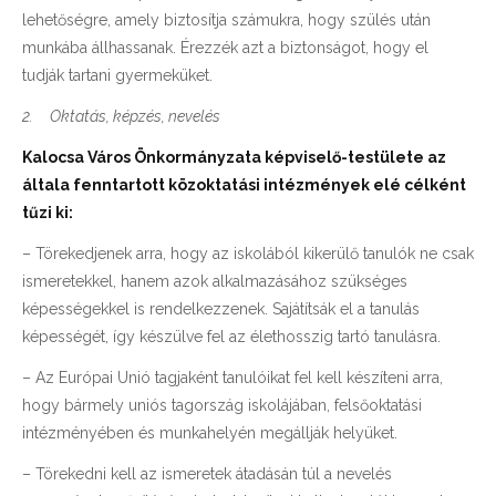
lehetőségre, amely biztosítja számukra, hogy szülés után
munkába állhassanak. Érezzék azt a biztonságot, hogy el
tudják tartani gyermeküket.
2.
Oktatás, képzés, nevelés
Kalocsa Város Önkormányzata képviselő-testülete az
általa fenntartott közoktatási intézmények elé célként
tűzi ki:
– Törekedjenek arra, hogy az iskolából kikerülő tanulók ne csak
ismeretekkel, hanem azok alkalmazásához szükséges
képességekkel is rendelkezzenek. Sajátítsák el a tanulás
képességét, így készülve fel az élethosszig tartó tanulásra.
– Az Európai Unió tagjaként tanulóikat fel kell készíteni arra,
hogy bármely uniós tagország iskolájában, felsőoktatási
intézményében és munkahelyén megállják helyüket.
– Törekedni kell az ismeretek átadásán túl a nevelés