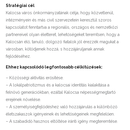
Stratégiai cél
Kalocsa város önkormányzatának célja, hogy közvetlenül,
intézményein és más civil szervezetein keresztül szoros
kapcsolatot fenntartva a regionális, országos és nemzetközi
partnereivel olyan életteret, lehetőségeket teremtsen, hogy a
Kalocsán élő, tanuló, dolgozó fiatalok jól érezzék magukat a
városban, kötődjenek hozzá, s hozzájáruljanak annak
fejlődéséhez.
Ehhez kapcsolódó legfontosabb célkitűzések:
– Közösségi aktivitás erősítése.
– A lokálpatriotizmus és a kalocsai identitás kialakítása a
felnövő generációkban, ezáltal Kalocsa népességmegtartó
erejének növelése.
– A személyiségfejlődéshez való hozzájárulás a különböző
életszakaszok igényeinek és lehetőségeinek megfelelően.
– A szabadidő hasznos eltöltése iránti igény megteremtése.