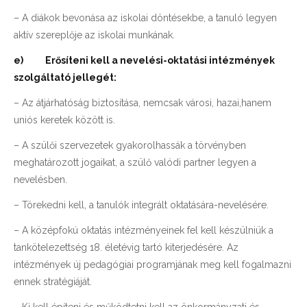
– A diákok bevonása az iskolai döntésekbe, a tanuló legyen
aktív szereplője az iskolai munkának.
e)
Erősíteni kell a nevelési-oktatási intézmények
szolgáltató jellegét:
– Az átjárhatóság biztosítása, nemcsak városi, hazai,hanem
uniós keretek között is.
– A szülői szervezetek gyakorolhassák a törvényben
meghatározott jogaikat, a szülő valódi partner legyen a
nevelésben.
– Törekedni kell, a tanulók integrált oktatására-nevelésére.
– A középfokú oktatás intézményeinek fel kell készülniük a
tankötelezettség 18. életévig tartó kiterjedésére. Az
intézmények új pedagógiai programjának meg kell fogalmazni
ennek stratégiáját.
– Ki kell építeni és működtetni kell az önkormányzati és