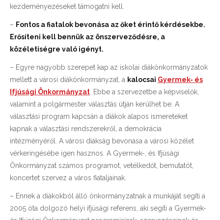
kezdeményezéseket támogatni kell.
–
Fontos a fiatalok bevonása az őket érintő kérdésekbe.
Erősíteni kell bennük az önszerveződésre, a
közéletiségre való igényt.
– Egyre nagyobb szerepet kap az iskolai diákönkormányzatok
mellett a városi diákönkormányzat, a
kalocsai
Gyermek- és
Ifjúsági Önkormányzat
. Ebbe a szervezetbe a képviselők,
valamint a polgármester választás útján kerülhet be. A
választási program kapcsán a diákok alapos ismereteket
kapnak a választási rendszerekről, a demokrácia
intézményéről. A városi diákság bevonása a városi közélet
vérkeringésébe igen hasznos. A Gyermek-, és Ifjúsági
Önkormányzat számos programot, vetélkedőt, bemutatót,
koncertet szervez a város fiataljainak.
– Ennek a diákokból álló önkormányzatnak a munkáját segíti a
2005 óta dolgozó helyi ifjúsági referens, aki segíti a Gyermek-