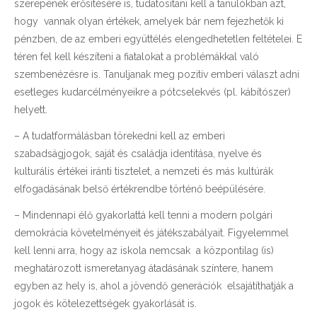
szerepének erősítésére is, tudatosítani kell a tanulókban azt,
hogy vannak olyan értékek, amelyek bár nem fejezhetők ki
pénzben, de az emberi együttélés elengedhetetlen feltételei. E
téren fel kell készíteni a fiatalokat a problémákkal való
szembenézésre is. Tanuljanak meg pozitív emberi választ adni
esetleges kudarcélményeikre a pótcselekvés (pl. kábítószer)
helyett.
– A tudatformálásban törekedni kell az emberi
szabadságjogok, saját és családja identitása, nyelve és
kulturális értékei iránti tisztelet, a nemzeti és más kultúrák
elfogadásának belső értékrendbe történő beépülésére.
– Mindennapi élő gyakorlattá kell tenni a modern polgári
demokrácia követelményeit és játékszabályait. Figyelemmel
kell lenni arra, hogy az iskola nemcsak a központilag (is)
meghatározott ismeretanyag átadásának színtere, hanem
egyben az hely is, ahol a jövendő generációk elsajátíthatják a
jogok és kötelezettségek gyakorlását is.