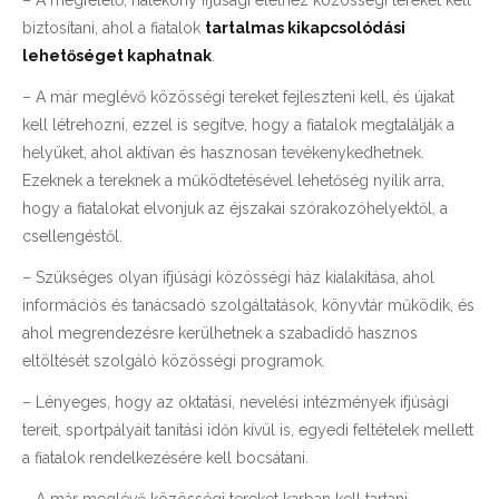
biztosítani, ahol a fiatalok
tartalmas kikapcsolódási
lehetőséget kaphatnak
.
– A már meglévő közösségi tereket fejleszteni kell, és újakat
kell létrehozni, ezzel is segítve, hogy a fiatalok megtalálják a
helyüket, ahol aktívan és hasznosan tevékenykedhetnek.
Ezeknek a tereknek a működtetésével lehetőség nyílik arra,
hogy a fiatalokat elvonjuk az éjszakai szórakozóhelyektől, a
csellengéstől.
– Szükséges olyan ifjúsági közösségi ház kialakítása, ahol
információs és tanácsadó szolgáltatások, könyvtár működik, és
ahol megrendezésre kerülhetnek a szabadidő hasznos
eltöltését szolgáló közösségi programok.
– Lényeges, hogy az oktatási, nevelési intézmények ifjúsági
tereit, sportpályáit tanítási időn kívül is, egyedi feltételek mellett
a fiatalok rendelkezésére kell bocsátani.
– A már meglévő közösségi tereket karban kell tartani,