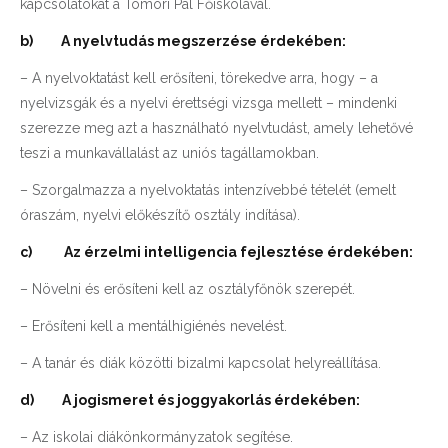
kapcsolatokat a Tomori Pál Főiskolával.
b)
A nyelvtudás megszerzése érdekében:
– A nyelvoktatást kell erősíteni, törekedve arra, hogy – a
nyelvizsgák és a nyelvi érettségi vizsga mellett – mindenki
szerezze meg azt a használható nyelvtudást, amely lehetővé
teszi a munkavállalást az uniós tagállamokban.
– Szorgalmazza a nyelvoktatás intenzívebbé tételét (emelt
óraszám, nyelvi előkészítő osztály indítása).
c)
Az érzelmi intelligencia fejlesztése érdekében:
– Növelni és erősíteni kell az osztályfőnök szerepét.
– Erősíteni kell a mentálhigiénés nevelést.
– A tanár és diák közötti bizalmi kapcsolat helyreállítása.
d)
A jogismeret és joggyakorlás érdekében:
– Az iskolai diákönkormányzatok segítése.