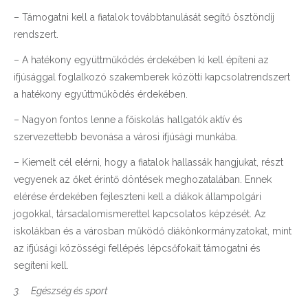
– Támogatni kell a fiatalok továbbtanulását segítő ösztöndíj
rendszert.
– A hatékony együttműködés érdekében ki kell építeni az
ifjúsággal foglalkozó szakemberek közötti kapcsolatrendszert
a hatékony együttműködés érdekében.
– Nagyon fontos lenne a főiskolás hallgatók aktív és
szervezettebb bevonása a városi ifjúsági munkába.
– Kiemelt cél elérni, hogy a fiatalok hallassák hangjukat, részt
vegyenek az őket érintő döntések meghozatalában. Ennek
elérése érdekében fejleszteni kell a diákok állampolgári
jogokkal, társadalomismerettel kapcsolatos képzését. Az
iskolákban és a városban működő diákönkormányzatokat, mint
az ifjúsági közösségi fellépés lépcsőfokait támogatni és
segíteni kell.
3.
Egészség és sport