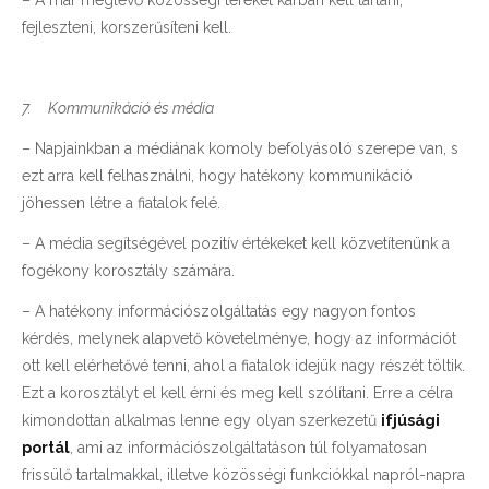
fejleszteni, korszerűsíteni kell.
7.
Kommunikáció és média
– Napjainkban a médiának komoly befolyásoló szerepe van, s
ezt arra kell felhasználni, hogy hatékony kommunikáció
jöhessen létre a fiatalok felé.
– A média segítségével pozitív értékeket kell közvetítenünk a
fogékony korosztály számára.
– A hatékony információszolgáltatás egy nagyon fontos
kérdés, melynek alapvető követelménye, hogy az információt
ott kell elérhetővé tenni, ahol a fiatalok idejük nagy részét töltik.
Ezt a korosztályt el kell érni és meg kell szólítani. Erre a célra
kimondottan alkalmas lenne egy olyan szerkezetű
ifjúsági
portál
, ami az információszolgáltatáson túl folyamatosan
frissülő tartalmakkal, illetve közösségi funkciókkal napról-napra