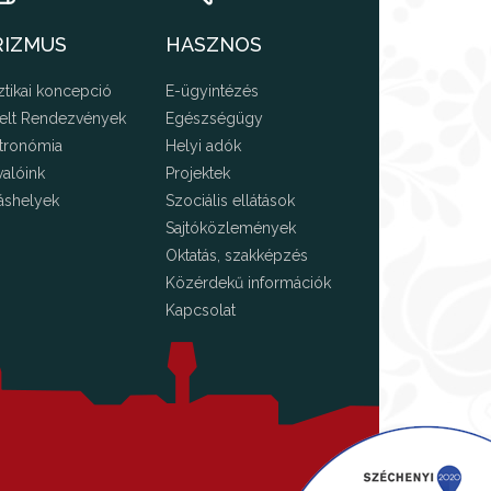
RIZMUS
HASZNOS
ztikai koncepció
E-ügyintézés
elt Rendezvények
Egészségügy
tronómia
Helyi adók
valóink
Projektek
áshelyek
Szociális ellátások
Sajtóközlemények
Oktatás, szakképzés
Közérdekű információk
Kapcsolat