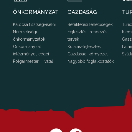
ÖNKORMÁNYZAT
GAZDASÁG
TU
Kalocsa tisztségviselői
Befektetési lehetőségek
Turis
Nemzetiségi
Fejlesztési, rendezési
Kiem
önkormányzatok
tervek
Gasz
Önkormányzat
Kutatás-fejlesztés
Látni
intézményei, cégei
Gazdasági környezet
Száll
Polgármesteri Hivatal
Nagyobb foglalkoztatók