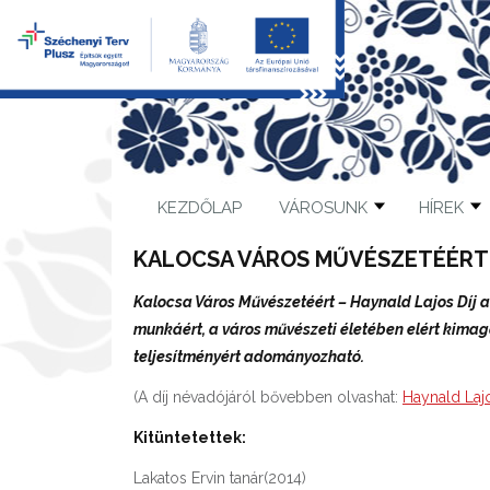
KEZDŐLAP
VÁROSUNK
HÍREK
KALOCSA VÁROS MŰVÉSZETÉÉRT 
Kalocsa Város Művészetéért – Haynald Lajos Díj 
munkáért, a város művészeti életében elért kimag
teljesítményért adományozható.
(A díj névadójáról bővebben olvashat:
Haynald Laj
Kitüntetettek:
Lakatos Ervin tanár(2014)