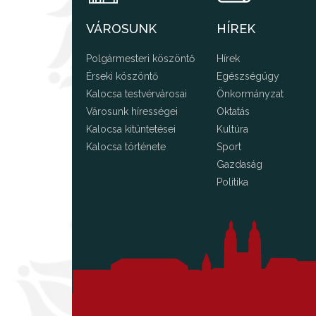
VÁROSUNK
HÍREK
Polgármesteri köszöntő
Hírek
Érseki köszöntő
Egészségügy
Kalocsa testvérvárosai
Önkormányzat
Városunk hírességei
Oktatás
Kalocsa kitüntetései
Kultúra
Kalocsa története
Sport
Gazdaság
Politika