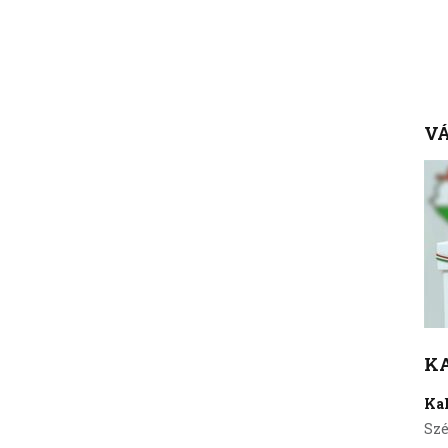
VÁ
K
Ka
Szé