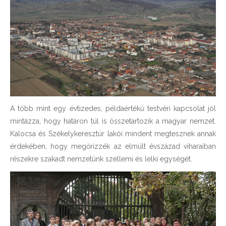
A több mint egy évtizedes, példaértékű testvéri kapcsolat jól
mintázza, hogy határon túl is összetartozik a magyar nemzet.
Kalocsa és Székelykeresztúr lakói mindent megtesznek annak
érdekében, hogy megőrizzék az elmúlt évszázad viharaiban
részekre szakadt nemzetünk szellemi és lelki egységét.