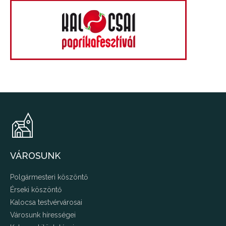
VÁROSUNK
Polgármesteri köszöntő
Érseki köszöntő
Kalocsa testvérvárosai
Városunk hírességei