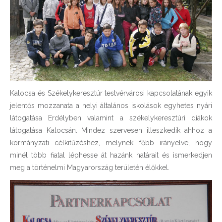
Kalocsa és Székelykeresztúr testvérvárosi kapcsolatának egyik
jelentős mozzanata a helyi általános iskolások egyhetes nyári
látogatása Erdélyben valamint a székelykeresztúri diákok
látogatása Kalocsán. Mindez szervesen illeszkedik ahhoz a
kormányzati célkitűzéshez, melynek főbb irányelve, hogy
minél több fiatal léphesse át hazánk határait és ismerkedjen
meg a történelmi Magyarország területén élőkkel.