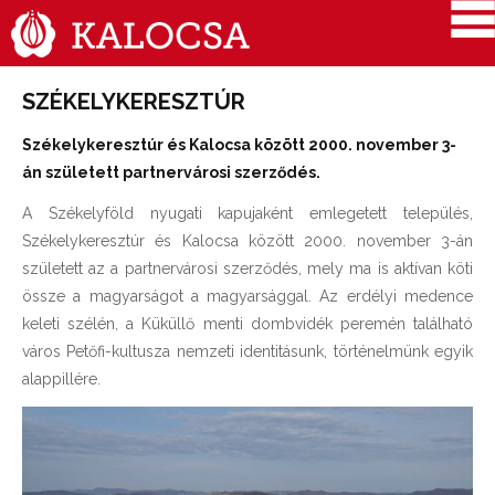
SZÉKELYKERESZTÚR
Székelykeresztúr és Kalocsa között 2000. november 3-
án született partnervárosi szerződés.
A Székelyföld nyugati kapujaként emlegetett település,
Székelykeresztúr és Kalocsa között 2000. november 3-án
született az a partnervárosi szerződés, mely ma is aktívan köti
össze a magyarságot a magyarsággal. Az erdélyi medence
keleti szélén, a Küküllő menti dombvidék peremén található
város Petőfi-kultusza nemzeti identitásunk, történelmünk egyik
alappillére.