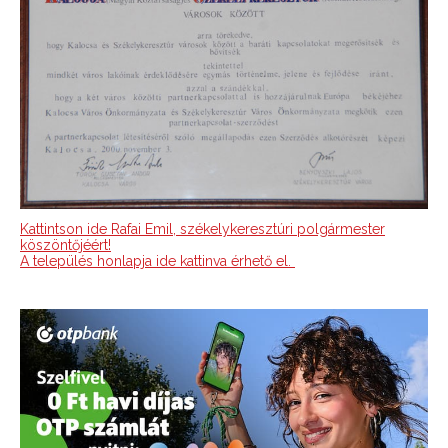
Kattintson ide Rafai Emil, székelykeresztúri polgármester
köszöntőjéért!
A település honlapja ide kattinva érhető el.