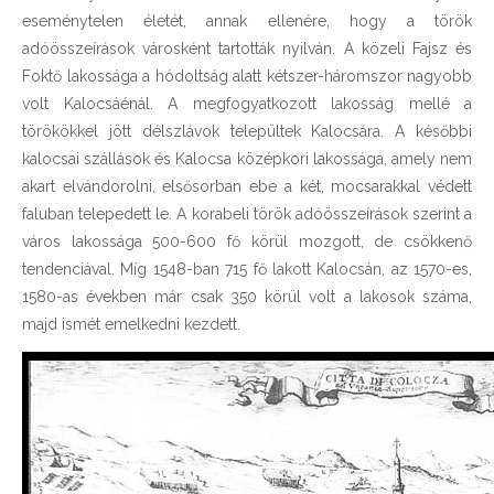
eseménytelen életét, annak ellenére, hogy a török
adóösszeírások városként tartották nyilván. A közeli Fajsz és
Foktő lakossága a hódoltság alatt kétszer-háromszor nagyobb
volt Kalocsáénál. A megfogyatkozott lakosság mellé a
törökökkel jött délszlávok települtek Kalocsára. A későbbi
kalocsai szállások és Kalocsa középkori lakossága, amely nem
akart elvándorolni, elsősorban ebe a két, mocsarakkal védett
faluban telepedett le. A korabeli török adóösszeírások szerint a
város lakossága 500-600 fő körül mozgott, de csökkenő
tendenciával. Míg 1548-ban 715 fő lakott Kalocsán, az 1570-es,
1580-as években már csak 350 körül volt a lakosok száma,
majd ismét emelkedni kezdett.