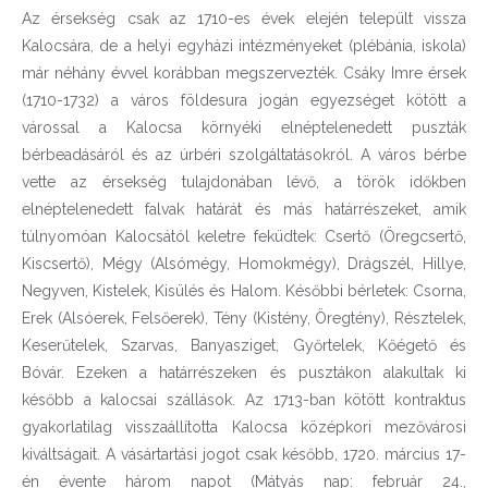
Az érsekség csak az 1710-es évek elején települt vissza
Kalocsára, de a helyi egyházi intézményeket (plébánia, iskola)
már néhány évvel korábban megszervezték. Csáky Imre érsek
(1710-1732) a város földesura jogán egyezséget kötött a
várossal a Kalocsa környéki elnéptelenedett puszták
bérbeadásáról és az úrbéri szolgáltatásokról. A város bérbe
vette az érsekség tulajdonában lévő, a török időkben
elnéptelenedett falvak határát és más határrészeket, amik
túlnyomóan Kalocsától keletre feküdtek: Csertő (Öregcsertő,
Kiscsertő), Mégy (Alsómégy, Homokmégy), Drágszél, Hillye,
Negyven, Kistelek, Kisülés és Halom. Későbbi bérletek: Csorna,
Erek (Alsóerek, Felsőerek), Tény (Kistény, Öregtény), Résztelek,
Keserűtelek, Szarvas, Banyasziget, Győrtelek, Kőégető és
Bóvár. Ezeken a határrészeken és pusztákon alakultak ki
később a kalocsai szállások. Az 1713-ban kötött kontraktus
gyakorlatilag visszaállította Kalocsa középkori mezővárosi
kiváltságait. A vásártartási jogot csak később, 1720. március 17-
én évente három napot (Mátyás nap: február 24.,