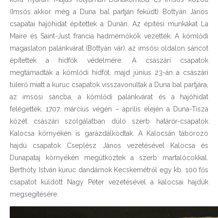
(Imsós akkor még a Duna bal partján feküdt) Bottyán János
csapatai hajóhidat építettek a Dunán. Az építési munkákat La
Maire és Saint-Just francia hadmérnökök vezették. A kömlődi
magaslaton palánkvárat (Bottyán vár), az imsósi oldalon sáncot
építettek a hídfők védelmére. A császári csapatok
megtámadták a kömlődi hídfőt, majd június 23-án a császári
túlerő miatt a kuruc csapatok visszavonultak a Duna bal partjára,
az imsósi sáncba, a kömlődi palánkvárat és a hajóhidat
felégették. 1707. március végén – április elején a Duna-Tisza
közét császári szolgálatban dúló szerb határőr-csapatok
Kalocsa környékén is garázdálkodtak. A Kalocsán táborozó
hajdú csapatok Cseplész János vezetésével Kalocsa és
Dunapataj környékén megütköztek a szerb martalócokkal.
Berthóty István kuruc dandárnok Kecskemétről egy kb. 100 fős
csapatot küldött Nagy Péter vezetésével a kalocsai hajdúk
megsegítésére.