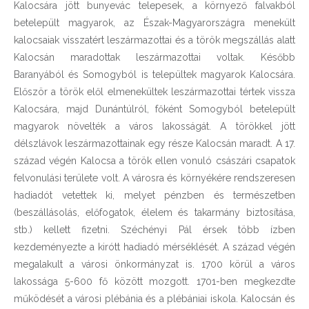
Kalocsára jött bunyevác telepesek, a környező falvakból
betelepült magyarok, az Észak-Magyarországra menekült
kalocsaiak visszatért leszármazottai és a török megszállás alatt
Kalocsán maradottak leszármazottai voltak. Később
Baranyából és Somogyból is települtek magyarok Kalocsára.
Először a török elől elmenekültek leszármazottai tértek vissza
Kalocsára, majd Dunántúlról, főként Somogyból betelepült
magyarok növelték a város lakosságát. A törökkel jött
délszlávok leszármazottainak egy része Kalocsán maradt. A 17.
század végén Kalocsa a török ellen vonuló császári csapatok
felvonulási területe volt. A városra és környékére rendszeresen
hadiadót vetettek ki, melyet pénzben és természetben
(beszállásolás, előfogatok, élelem és takarmány biztosítása,
stb.) kellett fizetni. Széchényi Pál érsek több ízben
kezdeményezte a kirótt hadiadó mérséklését. A század végén
megalakult a városi önkormányzat is. 1700 körül a város
lakossága 5-600 fő között mozgott. 1701-ben megkezdte
működését a városi plébánia és a plébániai iskola. Kalocsán és