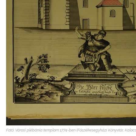
Fotó: Városi plébánia templom 1774-ben (Főszékesegyházi Könyvtár, Kaloc