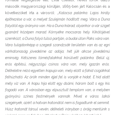
második magyarországi körútján, 1665-ben járt Kalocsán és a
következőket írta a városról:
„Kalocsa palánka. Lajos király
építkezése a vár, a melyet Szulejmán hódított meg. Vára a Duna
folyótól egy órányira van. Ha a Duna kiárad, olyankor a vár sziget
gyanánt középen marad. Környéke mocsaras hely. Kikötőjével
szemközt, a Duna folyó túlsó partján, a budai úton Paks vára van.
Vára tulajdonképp a szegedi szandzsák területén van és az egri
várkatonaság jövedelme az adója; hét jük akcse jövedelmű
eminség. Kétszeres tömésfalakkal körülvett palánka. Belül új,
erős építésű, négyszögű csinos vára van, mely igazán erős.
Délkeletre néző egyetlen kapuja van, mely előtt a fahíd csigákkal
felhúzható. Az őrök minden éjjel fel is vonják e hidat. E híd alatt
mély víz van. A kapu híja előtt egy dsámi, három bolt s egy kis
fogadó van. A városban egy elpusztult templom van, a melyben
gyönyörű színes festmények vannak. Mivel e város lakói
szegények, azért a hatvan katonától nem is fogadtunk el semmit.
Húsz katonát társul vevén, délkeleti irányban 1 óráig mentünk s