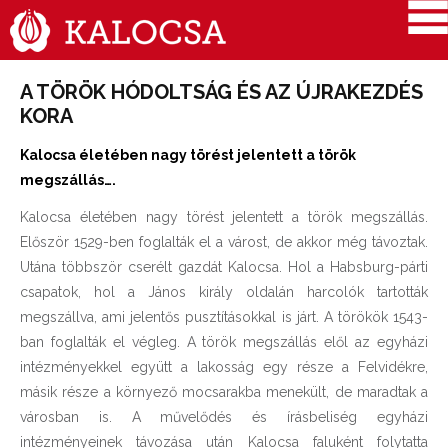
A TÖRÖK HÓDOLTSÁG ÉS AZ ÚJRAKEZDÉS
KORA
Kalocsa életében nagy törést jelentett a török
megszállás….
Kalocsa életében nagy törést jelentett a török megszállás.
Először 1529-ben foglalták el a várost, de akkor még távoztak.
Utána többször cserélt gazdát Kalocsa. Hol a Habsburg-párti
csapatok, hol a János király oldalán harcolók tartották
megszállva, ami jelentős pusztításokkal is járt. A törökök 1543-
ban foglalták el végleg. A török megszállás elől az egyházi
intézményekkel együtt a lakosság egy része a Felvidékre,
másik része a környező mocsarakba menekült, de maradtak a
városban is. A művelődés és írásbeliség egyházi
intézményeinek távozása után Kalocsa faluként folytatta