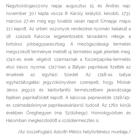
Nagyboldogasszony napja: augusztus 15. és András nap:
november 30.) kapta vissza III. Károly királytól, később, 1731.
március 27-én még egy további vásári napot (Úrnapja: május
21.) kapott. Az úrbéri viszonyok rendezése nyomán kialakult a
18. századi Kalocsa legjelentősebb társadalmi rétege, a
birtokos jobbágyparasztság. A mezőgazdasági termelés
megszokott terményei mellett új termelési ágak jelentek meg.
1740-es évek végéről származnak a fűszerpaprika-termelés
első írásos nyomai. 1747-ben a Bátyán paprikával fizették az
érseknek az egyházi tizedet. Az 1748-as bátyai
egyházlátogatási jegyzőkönyvben szerepelt, hogy Molnár
János jegyző és kántortanító természetbeni járandósága
fejében paprikaföldet kapott. A kalocsai papnevelde 1748/49-
es számadáskönyve paprikavásárlásról tudósít. Az 1760 körüli
években Öreghegyen (ma Szőlőhegy), Homokgyőrben és
Halomban megkezdődött a szőlőtermesztés is.
/Az összefoglaló Asbóth Miklós helytörténész munkája./