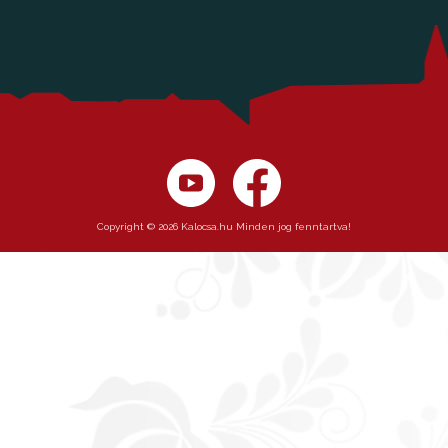
Copyright © 2026 Kalocsa.hu Minden jog fenntartva!