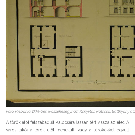
Fotó: Plébánia 1774-ben (Főszékesegyházi Könyvtár, Kalocsa. Batthyány a
A török alól felszabadult Kalocsára lassan tért vissza az élet. A
város lakói a török elől menekült, vagy a törökökkel együtt