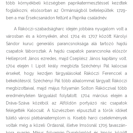
több környékbeli községben paprikatermesztéssel kezdtek
foglalkozni, elsősorban az Ormánságból betelepültek. 1729-
ben a mai Érsekcsanádon feltűnt a Paprika családnév.
A Rákóczi-szabadságharc idején jobbára nyugalom volt a
városban és a környékén, ahol 1704 és 1707 között Károlyi
Sándor kuruc generális parancsnoksága alá tartozó hajdú
csapatok táboroztak. A hajdú csapatok parancsnoka először
Hellepront János ezredes, majd Cseplész János kapitány volt.
1704 elején I. Lipót király megbízta Széchényi Pál kalocsai
érseket, hogy kezdjen tárgyalásokat Rákóczi Ferenccel a
békekötésről. Széchényi Pál több alkalommal tárgyalt Rákóczi
megbízottaival, majd május folyamán Solton Rákóczival több
eredménytelen tárgyalást folytatott. 1704 március elején
a
Dráva-Száva közéből az Alföldön portyázó rác csapatok
felégették Kalocsát. A tűzvészben elpusztult a török időket
túlélő városi plébániatemplom is. Kisebb harci cselekmények
voltak még a közeli Ordasnál, illetve Imsósnál 1705 tavaszán-
kora nyarán. Május folyamán
Dunakömlőd és Imsós között