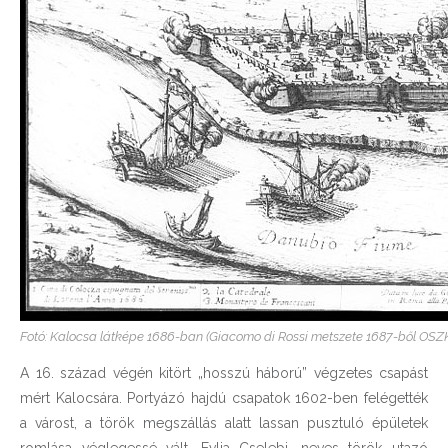
Fotó: Kalocsa látképe 1686-ban (Giacomo di Rossi metszete 1687-ből OSZK
A 16. század végén kitört „hosszú háború” végzetes csapást
mért Kalocsára. Portyázó hajdú csapatok 1602-ben felégették
a várost, a török megszállás alatt lassan pusztuló épületek
romlása véglegessé vált. Evlia Cselebi, neves török utazó