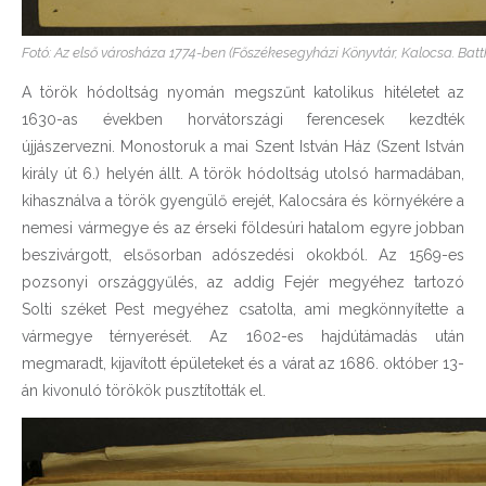
Fotó: Az első városháza 1774-ben (Főszékesegyházi Könyvtár, Kalocsa. Bat
A török hódoltság nyomán megszűnt katolikus hitéletet az
1630-as években horvátországi ferencesek kezdték
újjászervezni. Monostoruk a mai Szent István Ház (Szent István
király út 6.) helyén állt. A török hódoltság utolsó harmadában,
kihasználva a török gyengülő erejét, Kalocsára és környékére a
nemesi vármegye és az érseki földesúri hatalom egyre jobban
beszivárgott, elsősorban adószedési okokból. Az 1569-es
pozsonyi országgyűlés, az addig Fejér megyéhez tartozó
Solti széket Pest megyéhez csatolta, ami megkönnyítette a
vármegye térnyerését. Az 1602-es hajdútámadás után
megmaradt, kijavított épületeket és a várat az 1686. október 13-
án kivonuló törökök pusztították el.