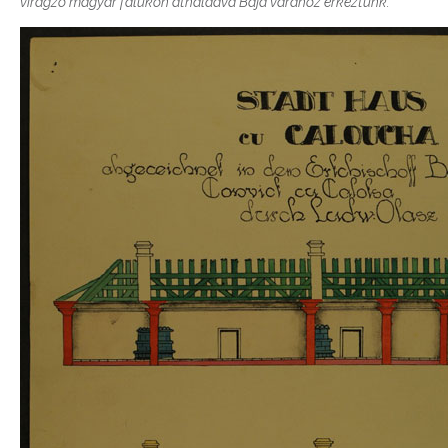
virágzó magyar falukon áthaladva Baja várához érkeztünk.”