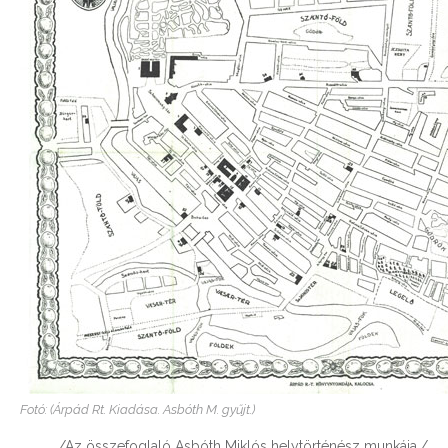
Fotó: (Árpád Rt. Kiadása. Asbóth M. gyűjt.)
/Az összefoglaló Asbóth Miklós helytörténész munkája./