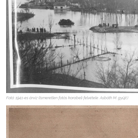
Fotó: 1941-es árvíz (Ismeretlen fotós korabeli felvétele. Asbóth M. gyűjt.)