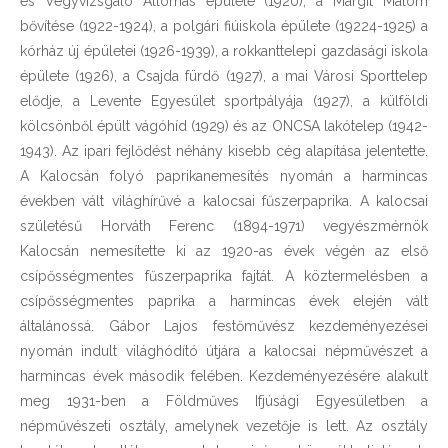
és Vegyvizsgáló Állomás épülete (1920), a Margit Malom
bővítése (1922-1924), a polgári fiúiskola épülete (19224-1925) a
kórház új épületei (1926-1939), a rokkanttelepi gazdasági iskola
épülete (1926), a Csajda fürdő (1927), a mai Városi Sporttelep
elődje, a Levente Egyesület sportpályája (1927), a külföldi
kölcsönből épült vágóhíd (1929) és az ONCSA lakótelep (1942-
1943). Az ipari fejlődést néhány kisebb cég alapítása jelentette.
A Kalocsán folyó paprikanemesítés nyomán a harmincas
években vált világhírűvé a kalocsai fűszerpaprika. A kalocsai
születésű Horváth Ferenc (1894-1971) vegyészmérnök
Kalocsán nemesítette ki az 1920-as évek végén az első
csípősségmentes fűszerpaprika fajtát. A köztermelésben a
csípősségmentes paprika a harmincas évek elején vált
általánossá. Gábor Lajos festőművész kezdeményezései
nyomán indult világhódító útjára a kalocsai népművészet a
harmincas évek második felében. Kezdeményezésére alakult
meg 1931-ben a Földműves Ifjúsági Egyesületben a
népművészeti osztály, amelynek vezetője is lett. Az osztály