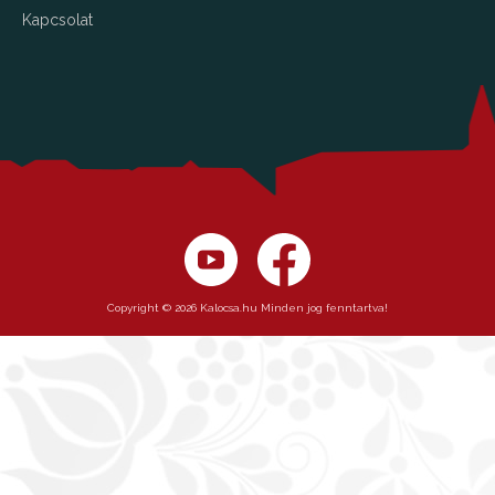
Kapcsolat
Copyright © 2026 Kalocsa.hu Minden jog fenntartva!