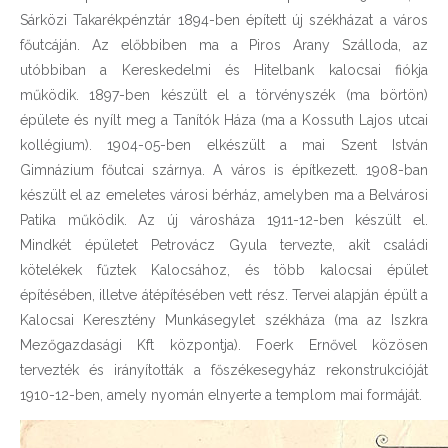
Sárközi Takarékpénztár 1894-ben épített új székházat a város
főutcáján. Az előbbiben ma a Piros Arany Szálloda, az
utóbbiban a Kereskedelmi és Hitelbank kalocsai fiókja
működik. 1897-ben készült el a törvényszék (ma börtön)
épülete és nyílt meg a Tanítók Háza (ma a Kossuth Lajos utcai
kollégium). 1904-05-ben elkészült a mai Szent István
Gimnázium főutcai szárnya. A város is építkezett. 1908-ban
készült el az emeletes városi bérház, amelyben ma a Belvárosi
Patika működik. Az új városháza 1911-12-ben készült el.
Mindkét épületet Petrovácz Gyula tervezte, akit családi
kötelékek fűztek Kalocsához, és több kalocsai épület
építésében, illetve átépítésében vett rész. Tervei alapján épült a
Kalocsai Keresztény Munkásegylet székháza (ma az Iszkra
Mezőgazdasági Kft központja). Foerk Ernővel közösen
tervezték és irányították a főszékesegyház rekonstrukcióját
1910-12-ben, amely nyomán elnyerte a templom mai formáját.