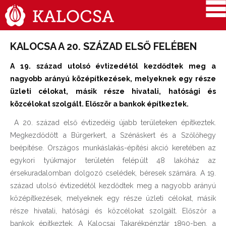
KALOCSA A 20. SZÁZAD ELSŐ FELÉBEN
A 19. század utolsó évtizedétől kezdődtek meg a
nagyobb arányú középítkezések, melyeknek egy része
üzleti célokat, másik része hivatali, hatósági és
közcélokat szolgált. Először a bankok építkeztek.
A 20. század első évtizedéig újabb területeken építkeztek.
Megkezdődött a Bürgerkert, a Szénáskert és a Szőlőhegy
beépítése. Országos munkáslakás-építési akció keretében az
egykori tyúkmajor területén felépült 48 lakóház az
érsekuradalomban dolgozó cselédek, béresek számára. A 19.
század utolsó évtizedétől kezdődtek meg a nagyobb arányú
középítkezések, melyeknek egy része üzleti célokat, másik
része hivatali, hatósági és közcélokat szolgált. Először a
bankok építkeztek. A Kalocsai Takarékpénztár 1890-ben, a