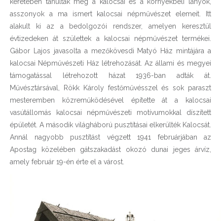
keretében tanulták meg a kalocsai és a környékbeli lányok,
asszonyok a ma ismert kalocsai népművészet elemeit. Itt
alakult ki az a bedolgozói rendszer, amelyen keresztül
évtizedeken át születtek a kalocsai népművészet termékei.
Gábor Lajos javasolta a mezőkövesdi Matyó Ház mintájára a
kalocsai Népművészeti Ház létrehozását. Az állami és megyei
támogatással létrehozott házat 1936-ban adták át.
Művésztársával, Rökk Károly festőművésszel és sok paraszt
mesteremben közreműködésével építette át a kalocsai
vasútállomás kalocsai népművészeti motívumokkal díszített
épületét. A második világháború pusztításai elkerülték Kalocsát.
Annál nagyobb pusztítást végzett 1941 februárjában az
Apostag közelében gátszakadást okozó dunai jeges árvíz,
amely február 19-én érte el a várost.