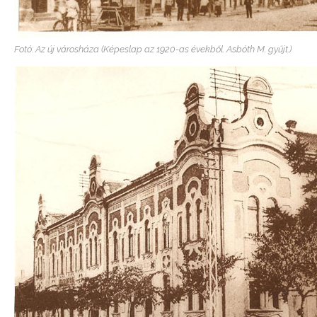
Fotó: Az új városháza (Képeslap az 1920-as évekből. Asbóth M. gyűjt.)