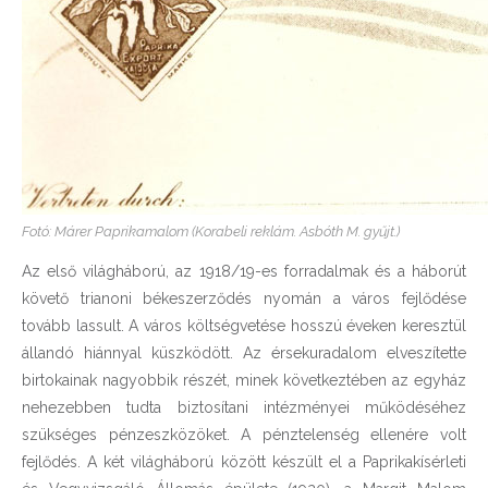
Fotó: Márer Paprikamalom (Korabeli reklám. Asbóth M. gyűjt.)
Az első világháború, az 1918/19-es forradalmak és a háborút
követő trianoni békeszerződés nyomán a város fejlődése
tovább lassult. A város költségvetése hosszú éveken keresztül
állandó hiánnyal küszködött. Az érsekuradalom elveszítette
birtokainak nagyobbik részét, minek következtében az egyház
nehezebben tudta biztosítani intézményei működéséhez
szükséges pénzeszközöket. A pénztelenség ellenére volt
fejlődés. A két világháború között készült el a Paprikakísérleti