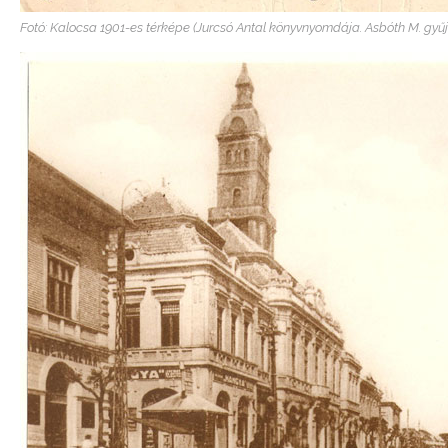
Fotó: Kalocsa 1901-es térképe (Jurcsó Antal könyvnyomdája. Asbóth M. gyűjt