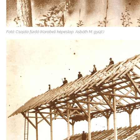
Fotó: Csajda fürdő (Korabeli képeslap. Asbóth M. gyűjt.)