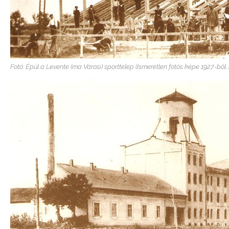
Fotó: Épül a Levente (ma Városi) sporttelep (Ismeretlen fotós képe 1927-ből. 