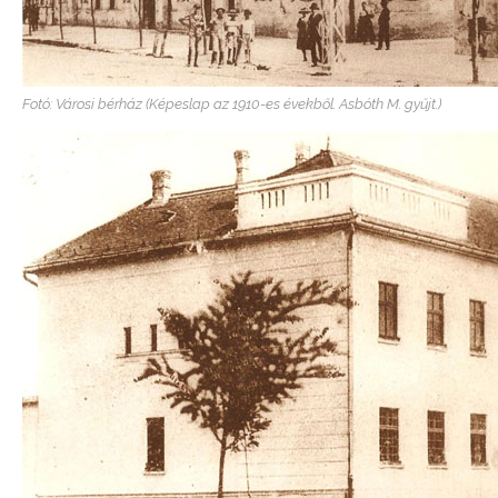
Fotó: Városi bérház (Képeslap az 1910-es évekből. Asbóth M. gyűjt.)