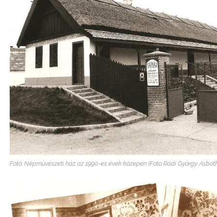
Fotó: Népművészeti ház az 1990-es évek közepén (Foto Rádi György. Asbóth 