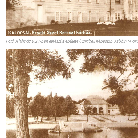
Fotó: A kórház 1927-ben elkészült épülete (Korabeli képeslap. Asbóth M. gyűj