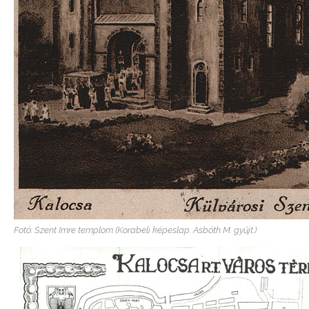
Fotó: Szent Imre templom (Korabeli képeslap. Asbóth M. gyűjt.)