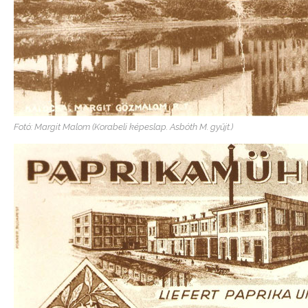
Fotó: Margit Malom (Korabeli képeslap. Asbóth M. gyűjt.)