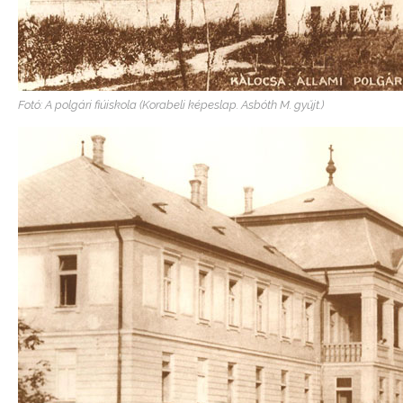
Fotó: A polgári fiúiskola (Korabeli képeslap. Asbóth M. gyűjt.)