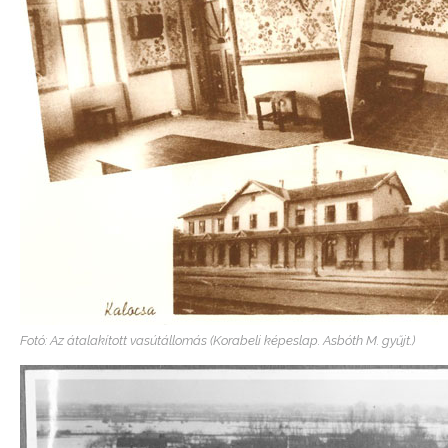
Fotó: Az átalakított vasútállomás (Korabeli képeslap. Asbóth M. gyűjt.)