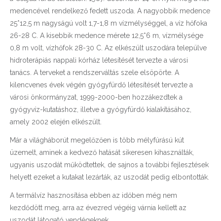
medencével rendelkező fedett uszoda. A nagyobbik medence
25*12,5 m nagyságú volt 1,7-1,8 m vízmélységgel, a víz hőfoka
26-28 C. A kisebbik medence mérete 12,5*6 m, vízmélysége
0,8 m volt, vízhőfok 28-30 C. Az elkészült uszodára települve
hidroterápiás nappali kórház létesítését tervezte a városi
tanács. A terveket a rendszerváltás szele elsöpörte. A
kilencvenes évek végén gyógyfürdő létesítését tervezte a
városi önkormányzat, 1999-2000-ben hozzákezdtek a
gyógyvíz-kutatáshoz, illetve a gyógyfürdő kialakításához,
amely 2002 elején elkészült.
Már a világháborút megelőzően is több mélyfúrású kút
üzemelt, aminek a kedvező hatását sikeresen kihasználták,
ugyanis uszodát működtettek, de sajnos a további fejlesztések
helyett ezeket a kutakat lezárták, az uszodát pedig elbontották.
A termálvíz hasznosítása ebben az időben még nem
kezdődött meg, arra az évezred végéig várnia kellett az
uszodát látogató vendégeknek.