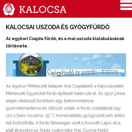
KALOCSAI USZODA ÉS GYÓGYFŰRDŐ
Az egykori Csajda fürdő, és a mai uszoda kialakulásának
története.
Az egykori Méhészeti telepen (ma Csajdakert) a Kalocsavidéki
Méhészeti Egyesület fürdő építését határozta el. Az 1927. június
elején elkészült fürdőben egy betonmedence,
gyermekmedence és öltözők voltak. A fürdő vízellátását egy
120 l/perc hozamú, 35° C hőmérsékletű gyógyvizet adó artézi
kút biztosította. A fürdő felesleges vizét a Kossuth Lajos utca
alatt átvezetve az Árpás csatornába (ma: Csorna-foktői