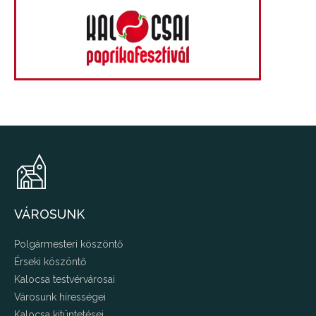
VÁROSUNK
Polgármesteri köszöntő
Érseki köszöntő
Kalocsa testvérvárosai
Városunk hírességei
Kalocsa kitüntetései