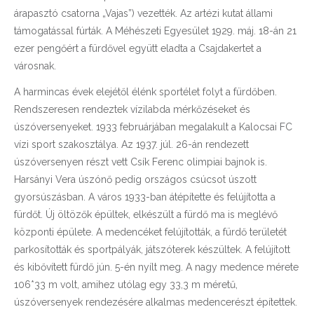
árapasztó csatorna „Vajas”) vezették. Az artézi kutat állami
támogatással fúrták. A Méhészeti Egyesület 1929. máj. 18-án 21
ezer pengőért a fürdővel együtt eladta a Csajdakertet a
városnak.
A harmincas évek elejétől élénk sportélet folyt a fürdőben.
Rendszeresen rendeztek vízilabda mérkőzéseket és
úszóversenyeket. 1933 februárjában megalakult a Kalocsai FC
vízi sport szakosztálya. Az 1937. júl. 26-án rendezett
úszóversenyen részt vett Csík Ferenc olimpiai bajnok is.
Harsányi Vera úszónő pedig országos csúcsot úszott
gyorsúszásban. A város 1933-ban átépítette és felújította a
fürdőt. Új öltözők épültek, elkészült a fürdő ma is meglévő
központi épülete. A medencéket felújították, a fürdő területét
parkosították és sportpályák, játszóterek készültek. A felújított
és kibővített fürdő jún. 5-én nyílt meg. A nagy medence mérete
106*33 m volt, amihez utólag egy 33,3 m méretű,
úszóversenyek rendezésére alkalmas medencerészt építettek.