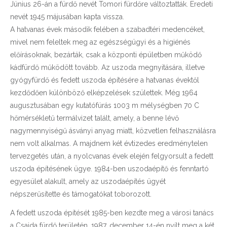
Június 26-án a fürdő nevét Tomori fürdőre változtatták. Eredeti
nevét 1945 májusában kapta vissza.
A hatvanas évek második felében a szabadtéri medencéket,
mivel nem feleltek meg az egészségügyi és a higiénés
előírásoknak, bezárták, csak a központi épületben működő
kádfürdő működött tovább. Az uszoda megnyitására, illetve
gyógyfürdő és fedett uszoda építésére a hatvanas évektől
kezdődően különböző elképzelések születtek. Még 1964
augusztusában egy kutatófúrás 1003 m mélységben 70 C
hőmérsékletű termálvizet talált, amely, a benne lévő
nagymennyiségű ásványi anyag miatt, közvetlen felhasználásra
nem volt alkalmas. A majdnem két évtizedes eredménytelen
tervezgetés után, a nyolcvanas évek elején felgyorsult a fedett
uszoda építésének ügye. 1984-ben uszodaépítő és fenntartó
egyesület alakult, amely az uszodaépítés ügyét
népszerűsítette és támogatókat toborozott.
A fedett uszoda építését 1985-ben kezdte meg a városi tanács
a Csajda fürdő területén. 1987. december 14-én nyílt meg a két