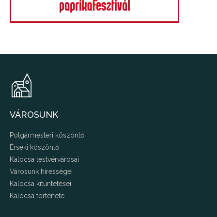
VÁROSUNK
Polgármesteri köszöntő
Érseki köszöntő
Kalocsa testvérvárosai
Városunk hírességei
Kalocsa kitüntetései
Kalocsa története