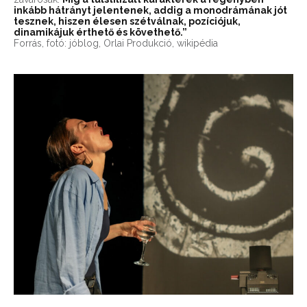
inkább hátrányt jelentenek, addig a monodrámának jót
tesznek, hiszen élesen szétválnak, pozíciójuk,
dinamikájuk érthető és követhető.”
Forrás, fotó: jóblog, Orlai Produkció, wikipédia