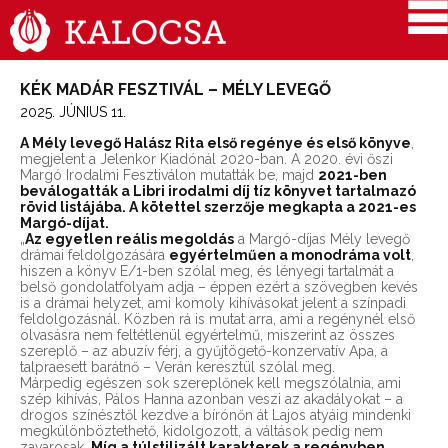
KÉK MADÁR FESZTIVÁL – MÉLY LEVEGŐ
2025. JÚNIUS 11.
A Mély levegő Halász Rita első regénye és első könyve
,
megjelent a Jelenkor Kiadónál 2020-ban. A 2020. évi őszi
Margó Irodalmi Fesztiválon mutatták be, majd
2021-ben
beválogatták a Libri irodalmi díj tíz könyvet tartalmazó
rövid listájába. A kötettel szerzője megkapta a 2021-es
Margó-díjat.
„
Az egyetlen reális megoldás
a Margó-díjas Mély levegő
drámai feldolgozására
egyértelműen a monodráma volt
,
hiszen a könyv E/1-ben szólal meg, és lényegi tartalmát a
belső gondolatfolyam adja – éppen ezért a szövegben kevés
is a drámai helyzet, ami komoly kihívásokat jelent a színpadi
feldolgozásnál. Közben rá is mutat arra, ami a regénynél első
olvasásra nem feltétlenül egyértelmű, miszerint az összes
szereplő – az abuzív férj, a gyűjtögető-konzervatív Apa, a
talpraesett barátnő – Verán keresztül szólal meg.
Márpedig egészen sok szereplőnek kell megszólalnia, ami
szép kihívás, Pálos Hanna azonban veszi az akadályokat – a
drogos színésztől kezdve a bírónőn át Lajos atyáig mindenki
megkülönböztethető, kidolgozott, a váltások pedig nem
zavarosak.
Míg a túlstilizált karakterek a regényben