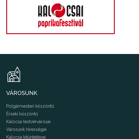
VÁROSUNK
Polgármesteri köszöntő
Érseki köszöntő
Kalocsa testvérvárosai
Városunk hírességei
Kalocsa kitüntetései