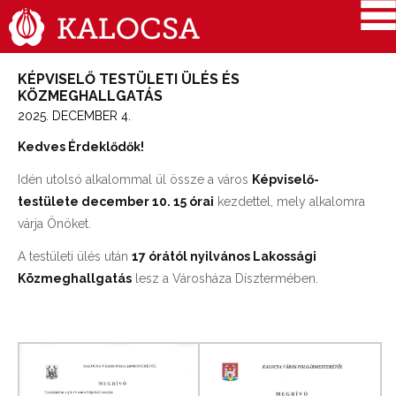
KÉPVISELŐ TESTÜLETI ÜLÉS ÉS
KÖZMEGHALLGATÁS
2025. DECEMBER 4.
Kedves Érdeklődők!
Idén utolsó alkalommal ül össze a város
Képviselő-
testülete december 10. 15 órai
kezdettel, mely alkalomra
várja Önöket.
A testületi ülés után
17 órától nyilvános Lakossági
Közmeghallgatás
lesz a Városháza Dísztermében.