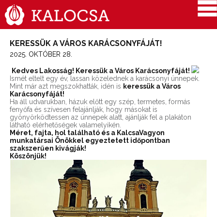
KERESSÜK A VÁROS KARÁCSONYFÁJÁT!
2025. OKTÓBER 28.
Kedves Lakosság! Keressük a Város Karácsonyfáját!
Ismét eltelt egy év, lassan közelednek a karácsonyi ünnepek.
Mint már azt megszokhatták, idén is
keressük a Város
Karácsonyfáját!
Ha áll udvarukban, házuk előtt egy szép, termetes, formás
fenyőfa és szívesen felajánlják, hogy másokat is
gyönyörködtessen az ünnepek alatt, ajánlják fel a plakáton
látható elérhetőségek valamelyikén.
Méret, fajta, hol található és a KalcsaVagyon
munkatársai Önökkel egyeztetett időpontban
szakszerűen kivágják!
Köszönjük!