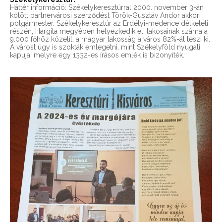
Háttér információ: Székelykeresztúrral 2000. november 3-án
kötött partnervárosi szerződést Török-Gusztáv Andor akkori
polgármester. Székelykeresztúr az Erdélyi-medence délkeleti
részén, Hargita megyében helyezkedik el, lakosainak száma a
9.000 főhöz közelít, a magyar lakosság a város 82%-át teszi ki.
A várost úgy is szokták emlegetni, mint Székelyföld nyugati
kapuja, melyre egy 1332-es írásos emlék is bizonyíték.