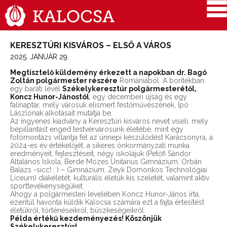
KERESZTÚRI KISVÁROS – ELSŐ A VÁROS
2025. JANUÁR 29.
Megtisztelő küldemény érkezett a napokban dr. Bagó
Zoltán polgármester részére
Romániából. A borítékban
egy baráti levél
Székelykeresztúr polgármesterétől,
Koncz Hunor-Jánostól
, egy decemberi újság és egy
falinaptár, mely városuk elismert festőművészének, Ipó
Lászlónak alkotásait mutatja be.
Az ingyenes kiadvány a Keresztúri kisváros nevet viseli, mely
bepillantást enged testvérvárosunk életébe, mint egy
fotómontázs villantja fel az ünnepi készülődést Karácsonyra, a
2024-es év értékelőjét, a sikeres önkormányzati munka
eredményeit, fejlesztéseit, négy iskolájuk (Petőfi Sándor
Általános Iskola, Berde Mózes Unitárius Gimnázium, Orbán
Balázs -sicc! : ) – Gimnázium, Zeyk Domonkos Technológiai
Líceum) diákéletét, kulturális életük kis szeletét, valamint aktív
sporttevékenységüket.
Ahogy a polgármesteri levelében Koncz Hunor-János írta,
ezentúl havonta küldik Kalocsa számára ezt a fajta értesítést
életükről, történéseikről, büszkeségeikről.
Példa értékű kezdeményezés! Köszönjük
Székelykeresztúr!