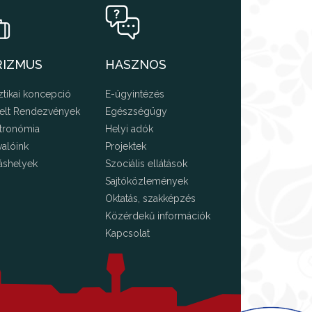
RIZMUS
HASZNOS
ztikai koncepció
E-ügyintézés
elt Rendezvények
Egészségügy
tronómia
Helyi adók
valóink
Projektek
áshelyek
Szociális ellátások
Sajtóközlemények
Oktatás, szakképzés
Közérdekű információk
Kapcsolat