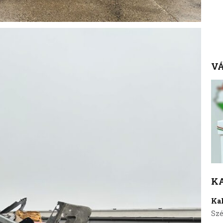
VÁ
K
Ka
Szé