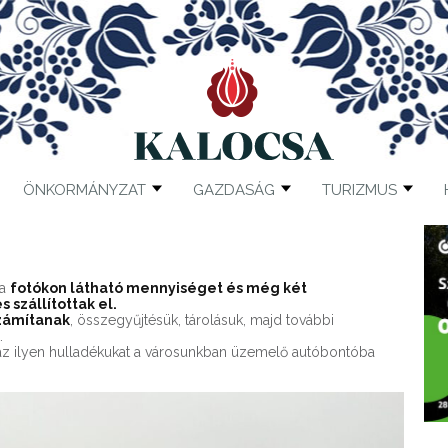
ÖNKORMÁNYZAT
GAZDASÁG
TURIZMUS
 a
fotókon látható mennyiséget és még két
s szállítottak el.
számítanak
, összegyűjtésük, tárolásuk, majd további
.
y az ilyen hulladékukat a városunkban üzemelő autóbontóba