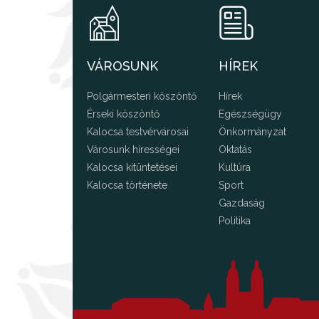
VÁROSUNK
HÍREK
Polgármesteri köszöntő
Hírek
Érseki köszöntő
Egészségügy
Kalocsa testvérvárosai
Önkormányzat
Városunk hírességei
Oktatás
Kalocsa kitüntetései
Kultúra
Kalocsa története
Sport
Gazdaság
Politika