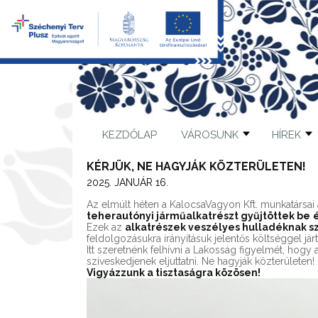
KEZDŐLAP
VÁROSUNK
HÍREK
KÉRJÜK, NE HAGYJÁK KÖZTERÜLETEN!
2025. JANUÁR 16.
Az elmúlt héten a KalocsaVagyon Kft. munkatársai
teherautónyi járműalkatrészt gyűjtöttek be
é
Ezek az
alkatrészek veszélyes hulladéknak 
feldolgozásukra irányításuk jelentős költséggel járt
Itt szeretnénk felhívni a Lakosság figyelmét, hog
szíveskedjenek eljuttatni. Ne hagyják közterületen!
Vigyázzunk a tisztaságra közösen!