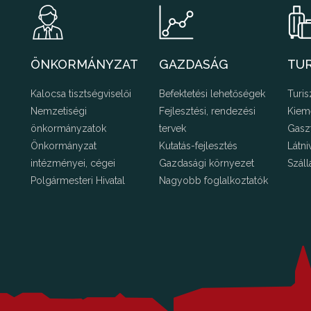
ÖNKORMÁNYZAT
GAZDASÁG
TU
Kalocsa tisztségviselői
Befektetési lehetőségek
Turis
Nemzetiségi
Fejlesztési, rendezési
Kiem
önkormányzatok
tervek
Gasz
Önkormányzat
Kutatás-fejlesztés
Látni
intézményei, cégei
Gazdasági környezet
Száll
Polgármesteri Hivatal
Nagyobb foglalkoztatók