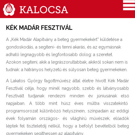
KÉK MADÁR FESZTIVÁL
A „Kék Madár Alapítvány a beteg gyermekekért” küldetése a
gondoskodás, a segíteni- és tenni akarás, és az egymásnak
adható legnagyobb és legfontosabb dolog: a szeretet.
Azokon segíteni, akik a legrászorultabbak, akikről sokan nem is
tudnak: a hátrányos helyzetű és súlyosan beteg gyermekeken.
A Lakatos György fagottművész által életre hívott Kék Madár
Fesztivál célja, hogy minél nagyobb, szebb és látványosabb
Fesztivált tudjanak rendezni minden év júniusának első
napjaiban. A több mint húsz éves múltra visszatekintő
programsorozat különböző helyszínein, színpadain az eddigi
évek folyamán országos- és világhírű művészek, előadók
léptek fel tiszteletdíj nélkül, hogy a befolyt bevételből beteg
gyermekeken segíthessen az alapítvány.