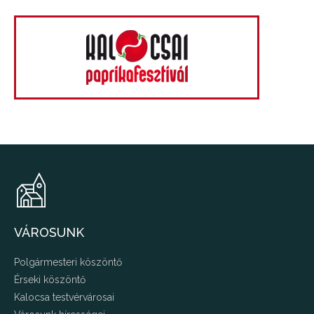
VÁROSUNK
Polgármesteri köszöntő
Érseki köszöntő
Kalocsa testvérvárosai