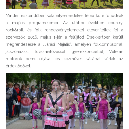
Minden esztendőben valamilyen érdekes téma köré fonódnak
a majális programelemei. Az utóbbi években country,
rock&roll, és folk rendezvényelemeket elevenítettek fel a
szervezők. 2016. május 1-jén a felújított Érsekkertben került
megrendezésre a „Járási Majális”, amelyen folklórműsorral,
játszóházzal, lovashintózással, gyerekkoncerttel, Veterán
motorok bemutatójával és kézműves vásárral várták az
érdeklődőket.