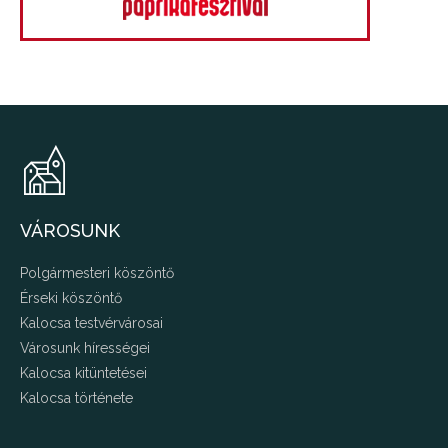
VÁROSUNK
Polgármesteri köszöntő
Érseki köszöntő
Kalocsa testvérvárosai
Városunk hírességei
Kalocsa kitüntetései
Kalocsa története