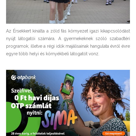
Az Érsekkert kínálta a zöld fás környezet igazi kikapcsolódást
nyújt látogatói számára. A gyermekeknek szóló szabadtéri
programok, illetve a régi idők majálisainak hangulata évről évre
egyre több helyi és környékbeli látogatót vonz.